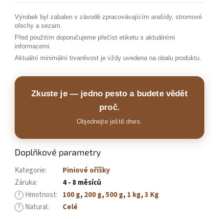
Výrobek byl zabalen v závodě zpracovávajícím arašídy, stromové
ořechy a sezam.
Před použitím doporučujeme přečíst etiketu s aktuálními
informacemi.
Aktuální minimální trvanlivost je vždy uvedena na obalu produktu.
Zkuste je — jedno pesto a budete vědět
proč.
Objednejte ještě dnes.
Doplňkové parametry
Kategorie
:
Piniové oříšky
Záruka
:
4 - 8 měsíců
Hmotnost
:
100 g
,
200 g
,
500 g
,
1 kg
,
3 Kg
?
Natural
:
Celé
?