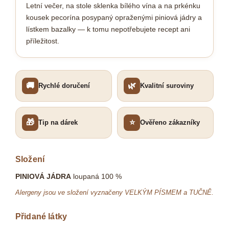
Letní večer, na stole sklenka bílého vína a na prkénku
kousek pecorína posypaný opraženými piniová jádry a
lístkem bazalky — k tomu nepotřebujete recept ani
příležitost.
🚚
🌿
Rychlé doručení
Kvalitní suroviny
🎁
⭐
Tip na dárek
Ověřeno zákazníky
Složení
PINIOVÁ JÁDRA
loupaná 100 %
Alergeny jsou ve složení vyznačeny VELKÝM PÍSMEM a TUČNĚ.
Přidané látky