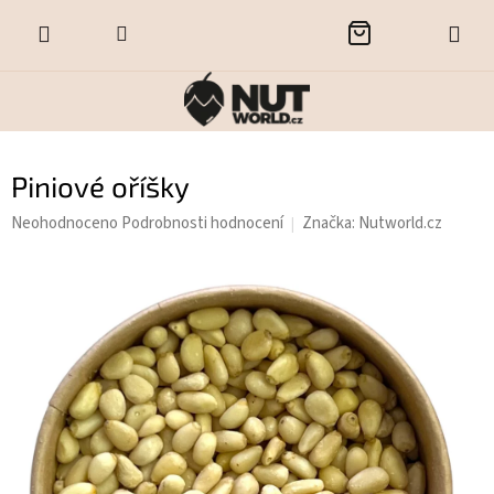
Přejít
NÁKUPNÍ
na
obsah
KOŠÍK
Piniové oříšky
Průměrné
Neohodnoceno
Podrobnosti hodnocení
Značka:
Nutworld.cz
hodnocení
produktu
je
0,0
z
5
hvězdiček.