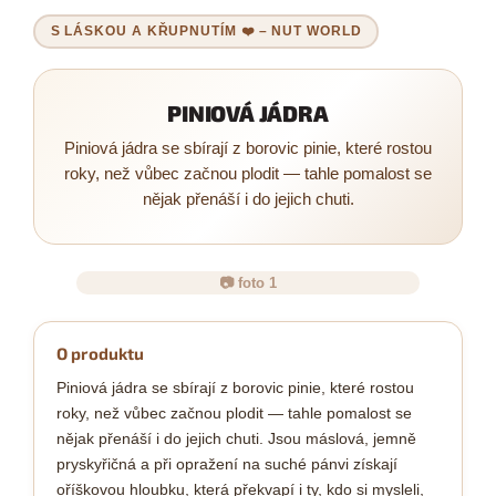
S LÁSKOU A KŘUPNUTÍM ❤️ – NUT WORLD
PINIOVÁ JÁDRA
Piniová jádra se sbírají z borovic pinie, které rostou
roky, než vůbec začnou plodit — tahle pomalost se
nějak přenáší i do jejich chuti.
📷 foto 1
O produktu
Piniová jádra se sbírají z borovic pinie, které rostou
roky, než vůbec začnou plodit — tahle pomalost se
nějak přenáší i do jejich chuti. Jsou máslová, jemně
pryskyřičná a při opražení na suché pánvi získají
oříškovou hloubku, která překvapí i ty, kdo si mysleli,