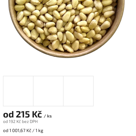
od
215 Kč
/ ks
od
192 Kč
bez DPH
Měrná
od 1 001,67 Kč / 1 kg