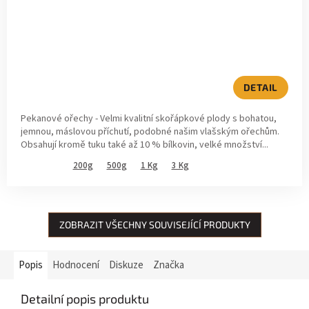
DETAIL
Pekanové ořechy - Velmi kvalitní skořápkové plody s bohatou,
jemnou, máslovou příchutí, podobné našim vlašským ořechům.
Obsahují kromě tuku také až 10 % bílkovin, velké množství...
200g
500g
1 Kg
3 Kg
ZOBRAZIT VŠECHNY SOUVISEJÍCÍ PRODUKTY
Popis
Hodnocení
Diskuze
Značka
Detailní popis produktu