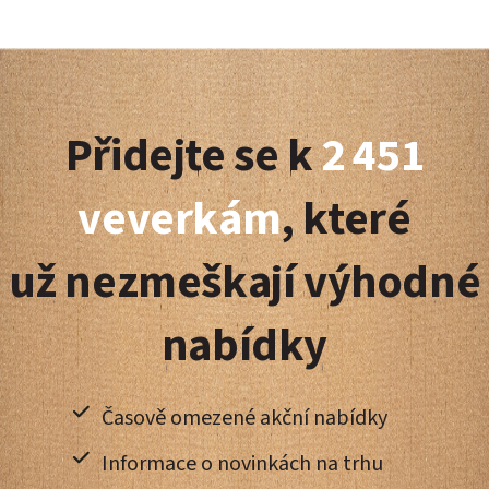
Z
á
Přidejte se k
2 451
p
a
veverkám
, které
t
už nezmeškají výhodné
í
nabídky
Časově omezené akční nabídky
Informace o novinkách na trhu