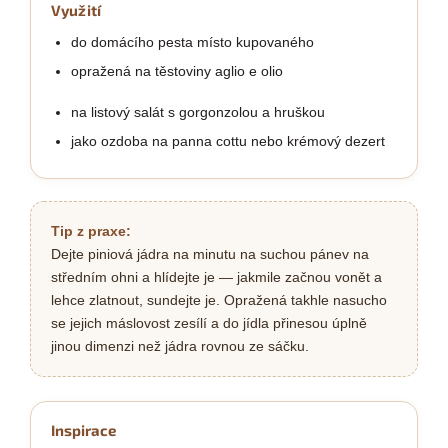
Využití
do domácího pesta místo kupovaného
opražená na těstoviny aglio e olio
na listový salát s gorgonzolou a hruškou
jako ozdoba na panna cottu nebo krémový dezert
Tip z praxe:
Dejte piniová jádra na minutu na suchou pánev na
středním ohni a hlídejte je — jakmile začnou vonět a
lehce zlatnout, sundejte je. Opražená takhle nasucho
se jejich máslovost zesílí a do jídla přinesou úplně
jinou dimenzi než jádra rovnou ze sáčku.
Inspirace