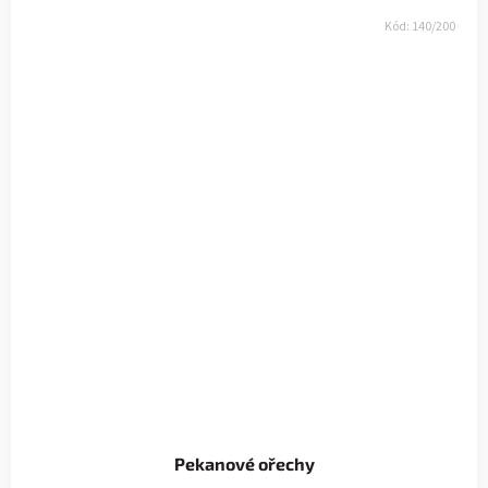
Kód:
140/200
Pekanové ořechy