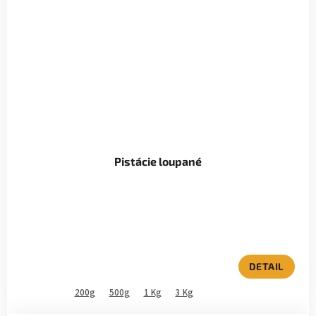
Pistácie loupané
DETAIL
200g
500g
1 Kg
3 Kg