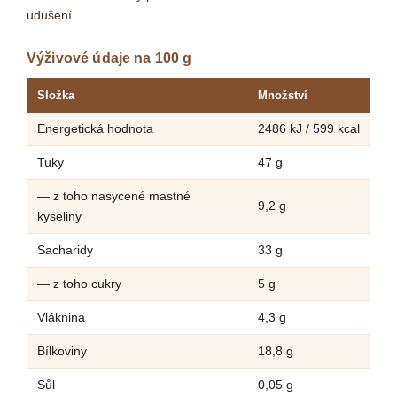
udušení.
Výživové údaje na 100 g
Složka
Množství
Energetická hodnota
2486 kJ / 599 kcal
Tuky
47 g
— z toho nasycené mastné
9,2 g
kyseliny
Sacharidy
33 g
— z toho cukry
5 g
Vláknina
4,3 g
Bílkoviny
18,8 g
Sůl
0,05 g