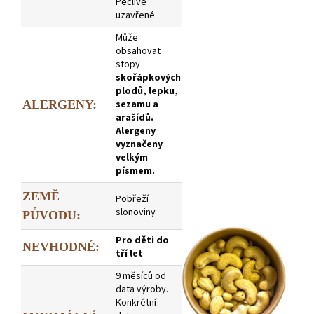
Pečlivě
uzavřené
Může
obsahovat
stopy
skořápkových
plodů, lepku,
ALERGENY:
sezamu a
arašídů.
Alergeny
vyznačeny
velkým
písmem.
ZEMĚ
Pobřeží
slonoviny
PŮVODU:
Pro děti do
NEVHODNÉ:
tří let
9 měsíců od
data výroby.
Konkrétní