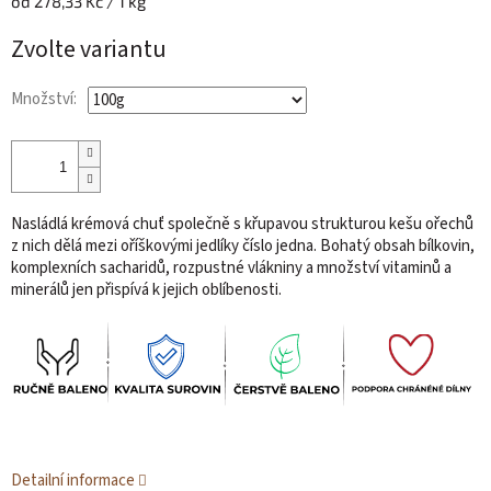
Měrná
od 278,33 Kč / 1 kg
cena:
Zvolte variantu
Množství:
Nasládlá krémová chuť společně s křupavou strukturou kešu ořechů
z nich dělá mezi oříškovými jedlíky číslo jedna. Bohatý obsah bílkovin,
komplexních sacharidů, rozpustné vlákniny a množství vitaminů a
minerálů jen přispívá k jejich oblíbenosti.
Detailní informace