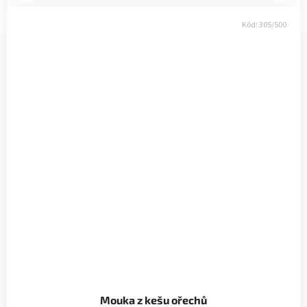
Kód:
305/500
Mouka z kešu ořechů