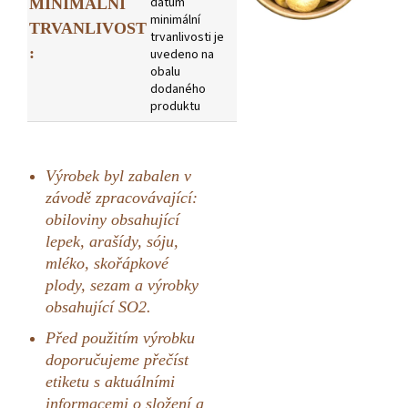
datum
MINIMÁLNÍ
minimální
TRVANLIVOST
trvanlivosti je
:
uvedeno na
obalu
dodaného
produktu
Výrobek byl zabalen v
závodě zpracovávající:
obiloviny obsahující
lepek, arašídy, sóju,
mléko, skořápkové
plody, sezam a výrobky
obsahující SO2.
Před použitím výrobku
doporučujeme přečíst
etiketu s aktuálními
informacemi o složení a