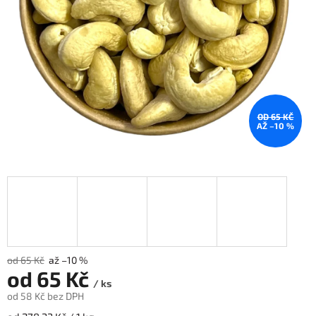
OD 65 KČ
AŽ –10 %
od 65 Kč
až –10 %
od
65 Kč
/ ks
od
58 Kč
bez DPH