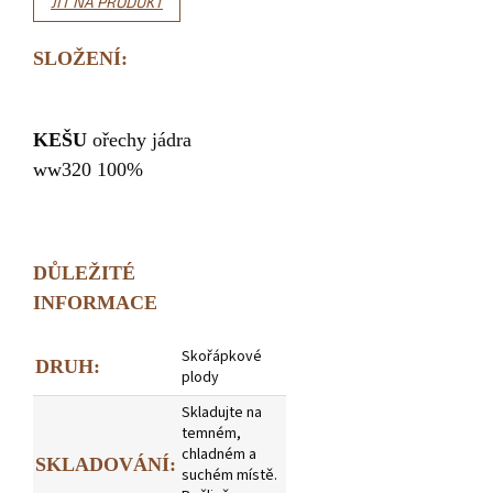
JÍT NA PRODUKT
SLOŽENÍ:
KEŠU
ořechy jádra
ww320 100%
DŮLEŽITÉ
INFORMACE
Skořápkové
DRUH:
plody
Skladujte na
temném,
chladném a
SKLADOVÁNÍ:
suchém místě.