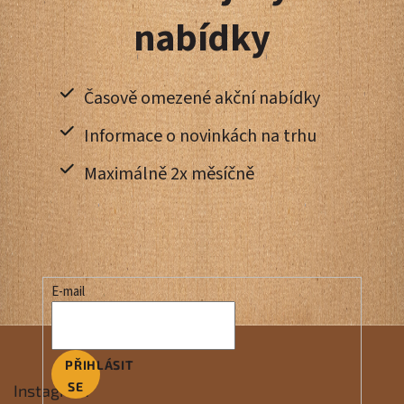
nabídky
Časově omezené akční nabídky
Informace o novinkách na trhu
Maximálně 2x měsíčně
E-mail
PŘIHLÁSIT
SE
Instagram