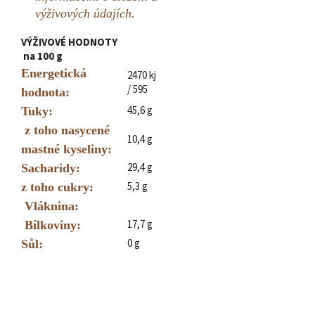
výživových údajích.
VÝŽIVOVÉ HODNOTY
na 100 g
Energetická
2470 kj
/ 595
hodnota:
45,6 g
Tuky:
z toho nasycené
10,4 g
mastné kyseliny:
29,4 g
S
acharidy:
5,3 g
z toho cukry:
Vláknina:
17,7 g
Bílkoviny:
0 g
Sůl: