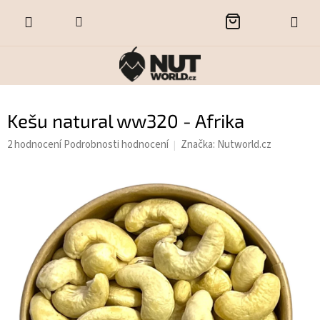
Přejít
NÁKUPNÍ
na
obsah
KOŠÍK
Kešu natural ww320 - Afrika
Průměrné
2 hodnocení
Podrobnosti hodnocení
Značka:
Nutworld.cz
hodnocení
produktu
je
5,0
z
5
hvězdiček.