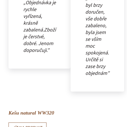
„Objednávka je
byl brzy
rychle
doručen,
vyřízená,
vše dobře
krásně
zabaleno,
zabalená.Zboží
byla jsem
je čerstvé,
se vším
dobré. Jenom
moc
doporučuji.”
spokojená.
Určitě si
zase brzy
objednám”
Kešu natural WW320