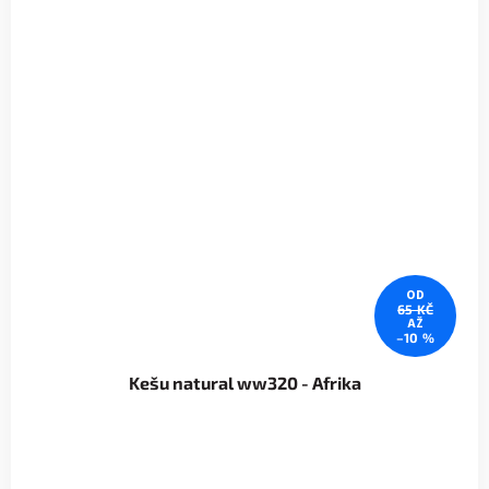
OD
65 KČ
AŽ
–10 %
Kešu natural ww320 - Afrika
Průměrné
hodnocení