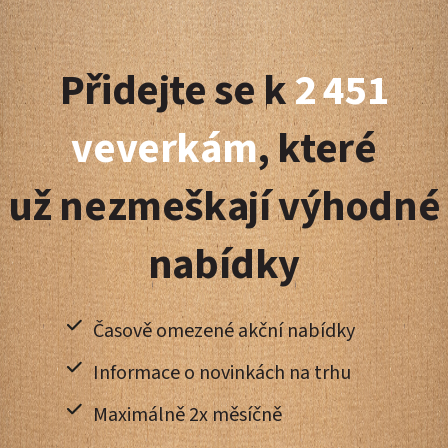
Z
á
Přidejte se k
2 451
p
a
veverkám
, které
t
už nezmeškají výhodné
í
nabídky
Časově omezené akční nabídky
Informace o novinkách na trhu
Maximálně 2x měsíčně