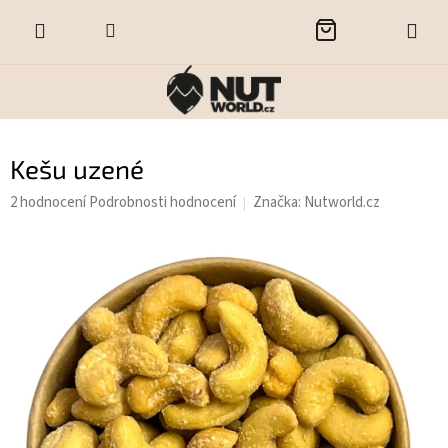
Přejít
NÁKUPNÍ
na
obsah
KOŠÍK
Kešu uzené
Průměrné
2 hodnocení
Podrobnosti hodnocení
Značka:
Nutworld.cz
hodnocení
produktu
je
5,0
z
5
hvězdiček.