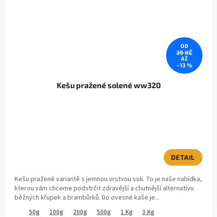
OD
39 KČ
AŽ
–13 %
Kešu pražené solené ww320
DETAIL
Kešu pražené variantě s jemnou vrstvou soli. To je naše nabídka,
kterou vám chceme podstrčit zdravější a chutnější alternativu
běžných křupek a brambůrků. Do ovesné kaše je...
50g
100g
200g
500g
1 Kg
3 Kg