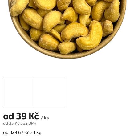
od
39 Kč
/ ks
od
35 Kč
bez DPH
Měrná
od 329,67 Kč / 1 kg