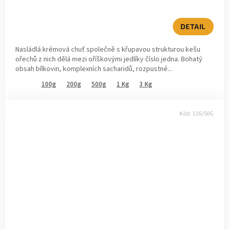
produktu
je
5,0
DETAIL
z
5
Nasládlá krémová chuť společně s křupavou strukturou kešu
hvězdiček.
ořechů z nich dělá mezi oříškovými jedlíky číslo jedna. Bohatý
obsah bílkovin, komplexních sacharidů, rozpustné...
100g
200g
500g
1 Kg
3 Kg
Kód:
116/50G