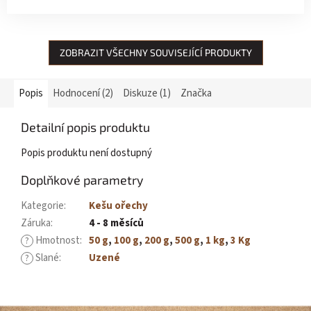
ZOBRAZIT VŠECHNY SOUVISEJÍCÍ PRODUKTY
Popis
Hodnocení (2)
Diskuze (1)
Značka
Detailní popis produktu
Popis produktu není dostupný
Doplňkové parametry
Kategorie
:
Kešu ořechy
Záruka
:
4 - 8 měsíců
Hmotnost
:
50 g
,
100 g
,
200 g
,
500 g
,
1 kg
,
3 Kg
?
Slané
:
Uzené
?