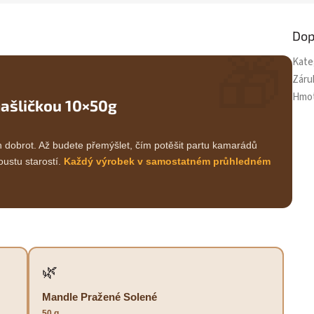
Dop
🎁
Kate
Záru
Hmo
mašličkou 10×50g
 dobrot. Až budete přemýšlet, čím potěšit partu kamarádů
oustu starostí.
Každý výrobek v samostatném průhledném
🌿
Mandle Pražené Solené
50 g