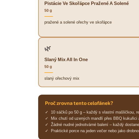
Pistácie Ve Skořápce Pražené A Solené
50 g
pražené a solené ořechy ve skořápce
🌿
Slaný Mix All In One
50 g
slaný ořechový mix
Proč zrovna tento celofánek?
✓ 10 sáčků po 50 g – každý s vlastní mašličkou, r
✓ Mix chutí od uzených mandlí přes BBQ kukuřici 
✓ Žádné nudné jednotvárné balení – každý dostane
✓ Praktické porce na jeden večer nebo jako drobno