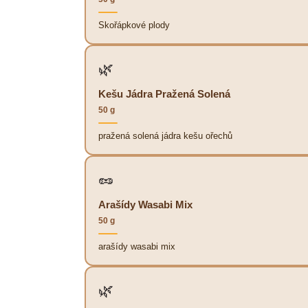
Skořápkové plody
🌿
Kešu Jádra Pražená Solená
50 g
pražená solená jádra kešu ořechů
🥜
Arašídy Wasabi Mix
50 g
arašídy wasabi mix
🌿