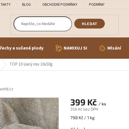
TAKTY
BLOG
OBCHODNÍ PODMÍNKY
PODMÍNKY OCHRANY OS
HLEDAT
řechy a sušené plody
NAMIXUJ SI
Mlsání
TOP 10 slaný mix 10x50g
orld.cz
399 Kč
/ ks
356 Kč bez DPH
Měrná
798 Kč / 1 kg
cena: