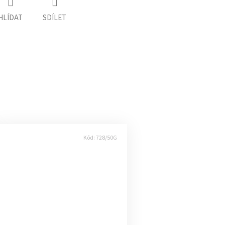
HLÍDAT
SDÍLET
Kód:
728/50G