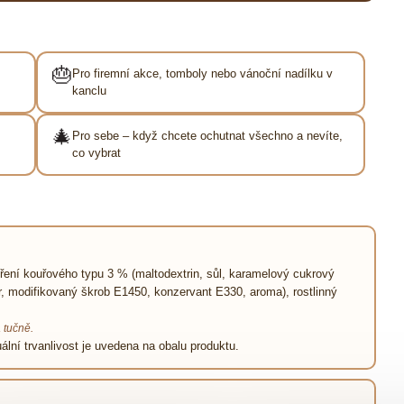
🎂
Pro firemní akce, tomboly nebo vánoční nadílku v
kanclu
🎄
Pro sebe – když chcete ochutnat všechno a nevíte,
co vybrat
ení kouřového typu 3 % (maltodextrin, sůl, karamelový cukrový
ukr, modifikovaný škrob E1450, konzervant E330, aroma), rostlinný
 tučně.
ální trvanlivost je uvedena na obalu produktu.