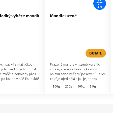
OD
39 KČ
AŽ
–2 %
ladký výběr z mandlí
Mandle uzené
Průměrné
hodnocení
produktu
je
5,0
DETAIL
z
5
ch sáčků s mašličkou,
Pražené mandle v uzené kořenící
hvězdiček.
ných mandlových dobrot.
směsi, které se hodí na každou
ké mléčné čokolády přes
oslavu nebo večerní posezení. Jejich
ž po kokos v bílé čokoládě
chuť je ojedinělá a jak je jednou
 ochutnávka všeho, co
ochutnáte, nebudete chtít nic
50g
100g
200g
500g
1 Kg
50g
jiného...