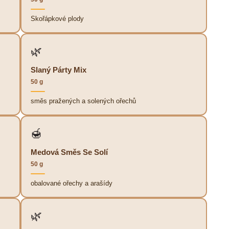
Skořápkové plody
🌿
Slaný Párty Mix
50 g
směs pražených a solených ořechů
🍯
Medová Směs Se Solí
50 g
obalované ořechy a arašídy
🌿