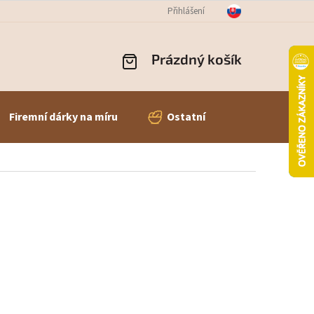
OBNÍCH ÚDAJŮ
ODSTOUPENÍ OD SMLOUVY
Přihlášení
REKLAMACE ZBOŽÍ
Prázdný košík
NÁKUPNÍ
KOŠÍK
Firemní dárky na míru
Ostatní