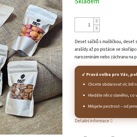
Skladem
Deset sáčků s mašličkou, deset 
arašídy až po pistácie ve skořáp
narozeninám nebo záchrana na pos
✔ Pravá volba pro Vás, po
Chcete obdarovat víc lidí
Hledáte něco slaného, co 
Milujete pestrost – od je
Detailní informace