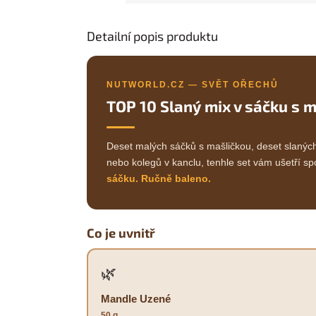
Detailní popis produktu
NUTWORLD.CZ — SVĚT OŘECHŮ
TOP 10 Slaný mix v sáčku s 
Deset malých sáčků s mašličkou, deset slaných
nebo kolegů v kanclu, tenhle set vám ušetří sp
sáčku. Ručně baleno.
Co je uvnitř
🌿
Mandle Uzené
50 g