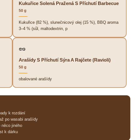
Kukuřice Solená Pražená S Příchutí Barbecue
50 g
Kukuřice (82 %), slunečnicový olej (15 %), BBQ aroma
3–4 % (sůl, maltodextrin, p
🥜
Arašídy S Příchutí Sýra A Rajčete (Ravioli)
50 g
obalované arašídy
eady k rozdání
až po wasabi arašídy
 něco jiného
st k dárku