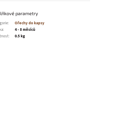
lňkové parametry
gorie
:
Ořechy do kapsy
ka
:
4 - 8 měsíců
tnost
:
0.5 kg