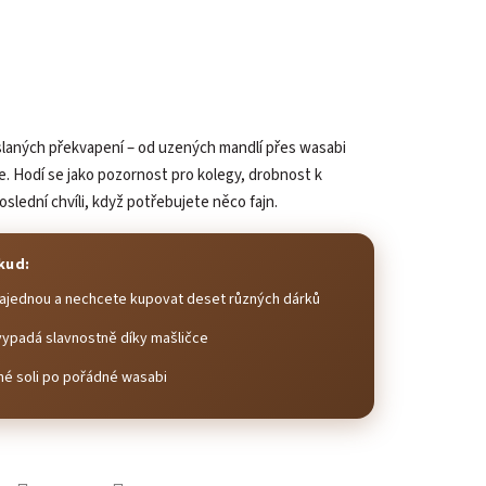
slaných překvapení – od uzených mandlí přes wasabi
ce. Hodí se jako pozornost pro kolegy, drobnost k
lední chvíli, když potřebujete něco fajn.
kud:
 najednou a nechcete kupovat deset různých dárků
vypadá slavnostně díky mašličce
mné soli po pořádné wasabi