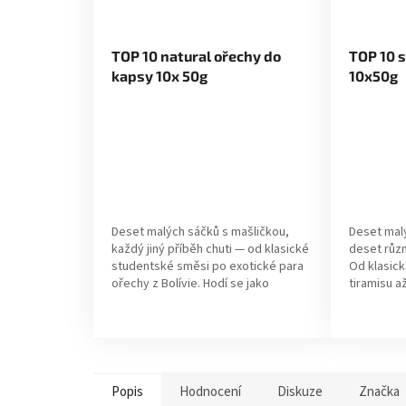
TOP 10 natural ořechy do
TOP 10 s
kapsy 10x 50g
10x50g
Deset malých sáčků s mašličkou,
Deset malý
každý jiný příběh chuti — od klasické
deset růz
studentské směsi po exotické para
Od klasic
ořechy z Bolívie. Hodí se jako
tiramisu a
pozornost pro kolegy, výslužka z
— tohle je
oslavy...
mandlím...
Popis
Hodnocení
Diskuze
Značka