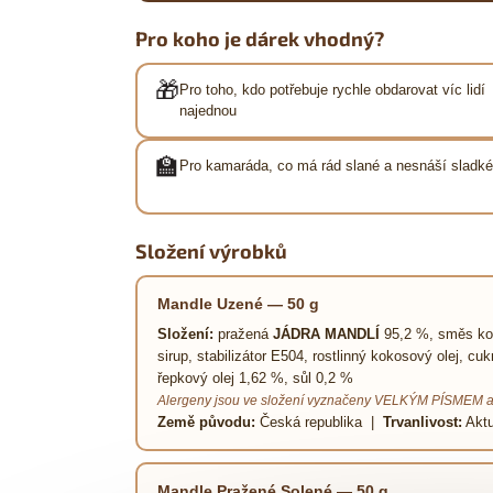
Pro koho je dárek vhodný?
🎁
Pro toho, kdo potřebuje rychle obdarovat víc lidí
najednou
🏫
Pro kamaráda, co má rád slané a nesnáší sladké
Složení výrobků
Mandle Uzené — 50 g
Složení:
pražená
JÁDRA MANDLÍ
95,2 %, směs koř
sirup, stabilizátor E504, rostlinný kokosový olej, c
řepkový olej 1,62 %, sůl 0,2 %
Alergeny jsou ve složení vyznačeny VELKÝM PÍSMEM a
Země původu:
Česká republika |
Trvanlivost:
Aktu
Mandle Pražené Solené — 50 g