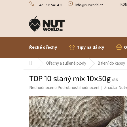
Přejít
KON
+420 736 548 439
info@nutworld.cz
na
obsah
Řecké ořechy
Tipy na dárky
O
Domů
Ořechy a sušené plody
Balení do kapsy
TOP 10 slaný mix 10x50g
486
Průměrné
Neohodnoceno
Podrobnosti hodnocení
Značka:
Nutw
hodnocení
produktu
je
0,0
z
5