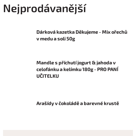
Nejprodávanější
Dárková kazetka Děkujeme - Mix ořechů
v medu a soli 50g
Mandle s příchutí jogurt & jahoda v
celofánku a kelímku 180g - PRO PANÍ
UČITELKU
Arašídy v čokoládě a barevné krustě
Ř