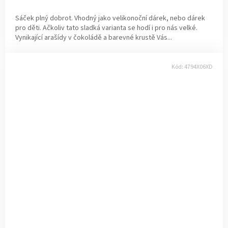
Sáček plný dobrot. Vhodný jako velikonoční dárek, nebo dárek
pro děti. Ačkoliv tato sladká varianta se hodí i pro nás velké.
Vynikající arašídy v čokoládě a barevné krustě Vás...
Kód:
4794X06XD