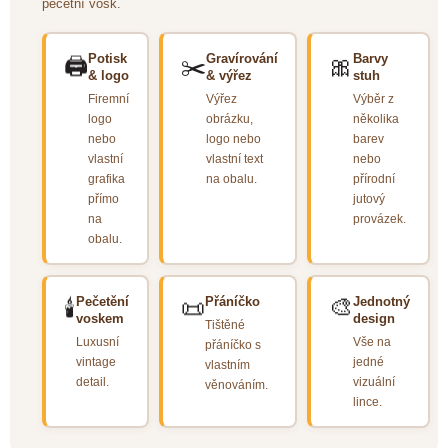
pečetní vosk.
✂️
🖨️
🎀
Potisk
Gravírování
Barvy
& logo
& výřez
stuh
Firemní
Výřez
Výběr z
logo
obrázku,
několika
nebo
logo nebo
barev
vlastní
vlastní text
nebo
grafika
na obalu.
přírodní
přímo
jutový
na
provázek.
obalu.
🕯️
📜
Pečetění
Přáníčko
Jednotný
🎨
voskem
design
Tištěné
Luxusní
Vše na
přáníčko s
vintage
jedné
vlastním
detail.
vizuální
věnováním.
lince.