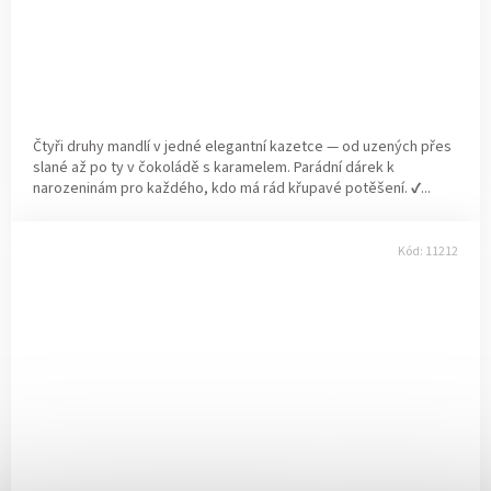
Čtyři druhy mandlí v jedné elegantní kazetce — od uzených přes
slané až po ty v čokoládě s karamelem. Parádní dárek k
narozeninám pro každého, kdo má rád křupavé potěšení. ✔...
Kód:
11212