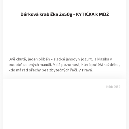
Dárková krabička 2x50g - KYTIČKA k MDŽ
Dvě chutě, jeden příběh – sladké jahody v jogurtu a klasika v
podobě solených mandlí. Malá pozornost, která potěší každého,
kdo má rád ořechy bez zbytečných řečí. ✔ Pravá...
Kód:
9939