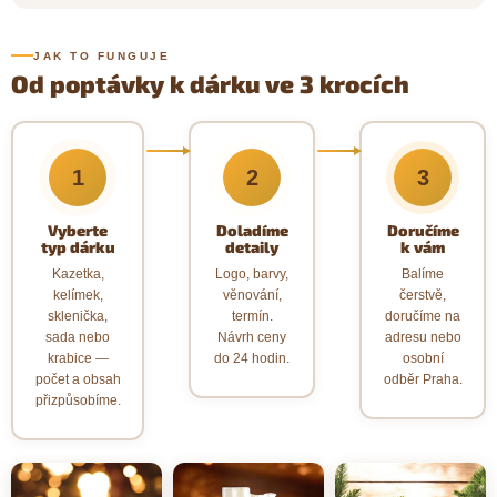
JAK TO FUNGUJE
Od poptávky k dárku ve 3 krocích
1
2
3
Vyberte
Doladíme
Doručíme
typ dárku
detaily
k vám
Kazetka,
Logo, barvy,
Balíme
kelímek,
věnování,
čerstvě,
sklenička,
termín.
doručíme na
sada nebo
Návrh ceny
adresu nebo
krabice —
do 24 hodin.
osobní
počet a obsah
odběr Praha.
přizpůsobíme.