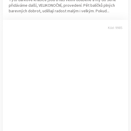
Tyto dárkové krabice jsou u nás velmi oblíbené a my do série
přidáváme další, VELIKONOČNÍ, provedení. Pět balíčků plných
barevných dobrot, udělají radost malým i velkým. Pokud...
Kód:
9985