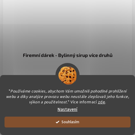
Firemní dárek - Bylinný sirup více druhů
"
Používáme cookies, abychom Vám umožnili pohodlné prohlížení
webu a díky analýze provozu webu neustále zlepšovali jeho funkce,
Kvalitní bylinné sirupy z našeho regionu. Vyberte si z několika
výkon a použitelnost.
" Více informací
zde
.
druhů a darujte kousek zdraví. Sirup lze připravit v teplé i
Nastavení
studené variantě.
Vše balíme čerstvě pro Vás. Dárečky vyrábíme ručně a podporujeme
Souhlasím
společně chráněné dílny :)
Kód:
11245