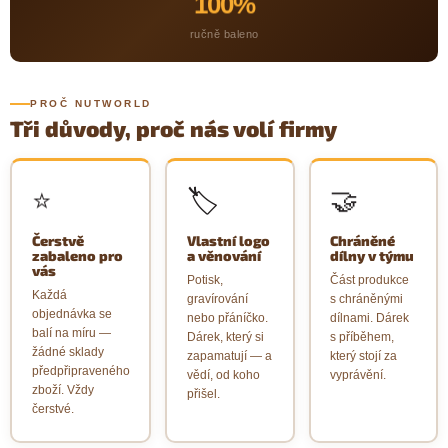
100%
ručně baleno
PROČ NUTWORLD
Tři důvody, proč nás volí firmy
🏷️
⭐
🤝
Čerstvě
Vlastní logo
Chráněné
zabaleno pro
a věnování
dílny v týmu
vás
Potisk,
Část produkce
Každá
gravírování
s chráněnými
objednávka se
nebo přáníčko.
dílnami. Dárek
balí na míru —
Dárek, který si
s příběhem,
žádné sklady
zapamatují — a
který stojí za
předpřipraveného
vědí, od koho
vyprávění.
zboží. Vždy
přišel.
čerstvé.