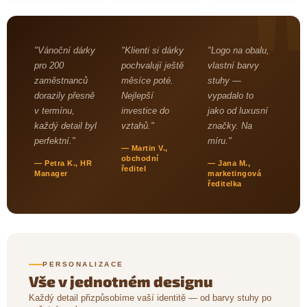
"Vánoční dárky
"Klienti si dárky
"Logo na obalu,
pro 200
pochvalují ještě
vlastní barvy
zaměstnanců
měsíce poté.
stuhy —
dorazily přesně
Nejlepší
vypadalo to
v termínu,
investice do
jako od luxusní
každý detail byl
vztahů."
značky. Na
perfektní."
míru."
— Martin V.,
obchodní
— Petra K., HR
— Jana M.,
ředitel
Manager
marketingová
ředitelka
PERSONALIZACE
Vše v jednotném designu
Každý detail přizpůsobíme vaší identitě — od barvy stuhy po