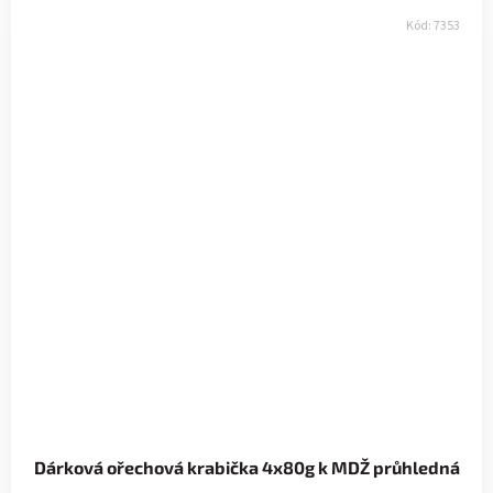
Kód:
7353
Dárková ořechová krabička 4x80g k MDŽ průhledná