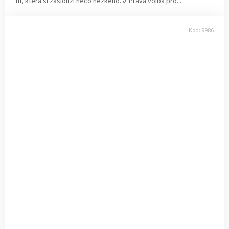
tu, která si zaslouží něco hezkého. ✔ Pravá volba pro...
Kód:
9986