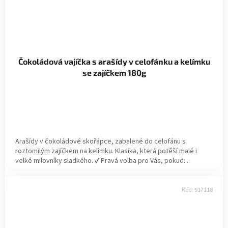
Čokoládová vajíčka s arašídy v celofánku a kelímku
se zajíčkem 180g
Arašídy v čokoládové skořápce, zabalené do celofánu s
roztomilým zajíčkem na kelímku. Klasika, která potěší malé i
velké milovníky sladkého. ✔ Pravá volba pro Vás, pokud:...
Kód:
917118