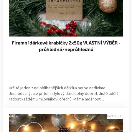
o
t
d
ů
u
k
Firemní dárkové krabičky 2x50g VLASTNÍ VÝBĚR -
t
průhledná/neprůhledná
ů
Určitě jeden z nejoblíbenějších dárků a my se nedivíme.
Jednoduchý, ale přitom stylový dárek plný dobrot. Jistě udělá
radost každému milovníkovi ořechů. Máme možnosti...
Kód:
11215