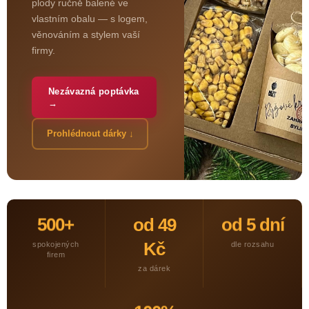
plody ručně balené ve
vlastním obalu — s logem,
věnováním a stylem vaší
firmy.
Nezávazná poptávka
→
Prohlédnout dárky ↓
od 49
500+
od 5 dní
Kč
spokojených
dle rozsahu
firem
za dárek