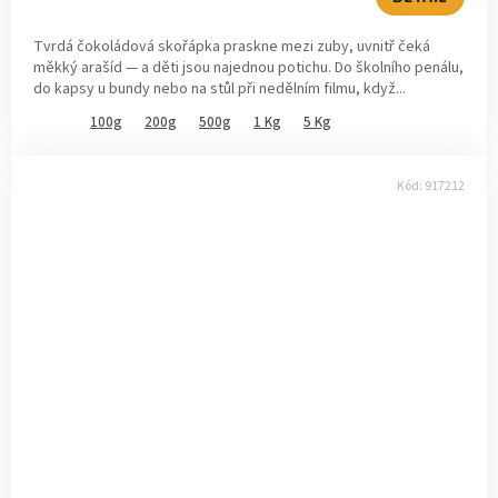
Tvrdá čokoládová skořápka praskne mezi zuby, uvnitř čeká
měkký arašíd — a děti jsou najednou potichu. Do školního penálu,
do kapsy u bundy nebo na stůl při nedělním filmu, když...
100g
200g
500g
1 Kg
5 Kg
Kód:
917212