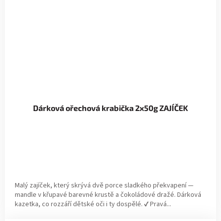
Dárková ořechová krabička 2x50g ZAJÍČEK
Malý zajíček, který skrývá dvě porce sladkého překvapení —
mandle v křupavé barevné krustě a čokoládové dražé. Dárková
kazetka, co rozzáří dětské oči i ty dospělé. ✔ Pravá...