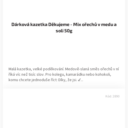
Dárková kazetka Děkujeme - Mix ořechů v medu a
soli 50g
Malá kazetka, velké poděkování. Medově-slaná směs ořechů v ní
říká víc než tisíc slov. Pro kolegu, kamarádku nebo kohokoli,
komu chcete jednoduše říct: Díky, že jsi. ✔...
Kód:
2890