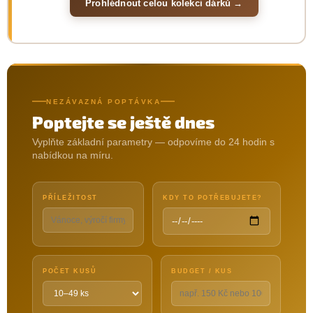
Prohlédnout celou kolekci dárků →
NEZÁVAZNÁ POPTÁVKA
Poptejte se ještě dnes
Vyplňte základní parametry — odpovíme do 24 hodin s
nabídkou na míru.
PŘÍLEŽITOST
KDY TO POTŘEBUJETE?
POČET KUSŮ
BUDGET / KUS