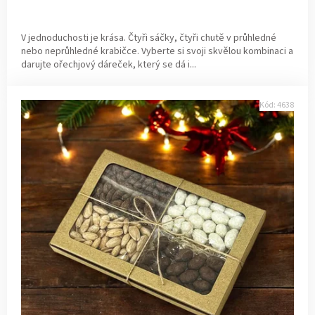
V jednoduchosti je krása. Čtyři sáčky, čtyři chutě v průhledné
nebo neprůhledné krabičce. Vyberte si svoji skvělou kombinaci a
darujte ořechjový dáreček, který se dá i...
Kód:
4638