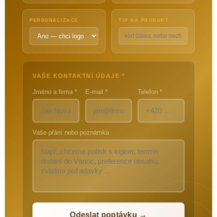
PERSONALIZACE
TIP NA PRODUKT
VAŠE KONTAKTNÍ ÚDAJE *
Jméno a firma *
E-mail *
Telefon *
Vaše přání nebo poznámka
Odeslat poptávku →