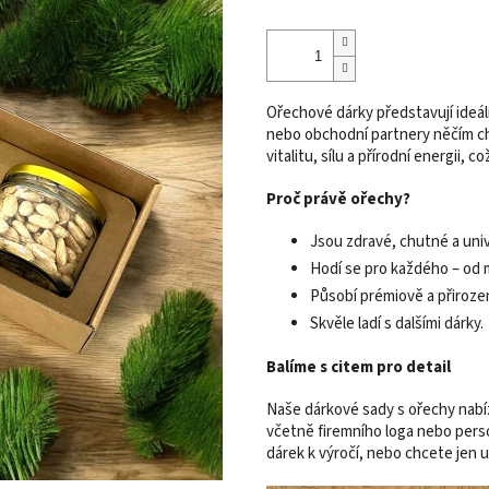
Ořechové dárky představují ideál
nebo obchodní partnery něčím ch
vitalitu, sílu a přírodní energii
Proč právě ořechy?
Jsou zdravé, chutné a univ
Hodí se pro každého – od 
Působí prémiově a přiroze
Skvěle ladí s dalšími dárky.
Balíme s citem pro detail
Naše dárkové sady s ořechy nabí
včetně firemního loga nebo perso
dárek k výročí, nebo chcete jen u