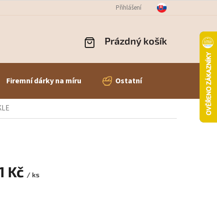
OBNÍCH ÚDAJŮ
ODSTOUPENÍ OD SMLOUVY
Přihlášení
REKLAMACE ZBOŽÍ
Prázdný košík
NÁKUPNÍ
KOŠÍK
Firemní dárky na míru
Ostatní
KLE
1 Kč
/ ks