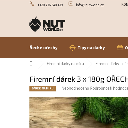
Přejít
KON
+420 736 548 439
info@nutworld.cz
na
obsah
Řecké ořechy
Tipy na dárky
O
Domů
Firemní dárky na míru
Firemní dárky - d
Firemní dárek 3 x 180g OŘEC
Průměrné
Neohodnoceno
Podrobnosti hodnoc
DÁREK NA MÍRU
hodnocení
produktu
je
0,0
z
5