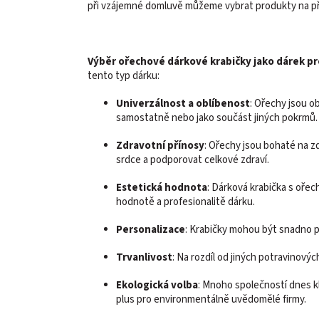
při vzájemné domluvě můžeme vybrat produkty na p
Výběr ořechové dárkové krabičky jako dárek pr
tento typ dárku:
Univerzálnost a oblíbenost
: Ořechy jsou o
samostatně nebo jako součást jiných pokrmů.
Zdravotní přínosy
: Ořechy jsou bohaté na zdr
srdce a podporovat celkové zdraví.
Estetická hodnota
: Dárková krabička s ořec
hodnotě a profesionalitě dárku.
Personalizace
: Krabičky mohou být snadno p
Trvanlivost
: Na rozdíl od jiných potravinový
Ekologická volba
: Mnoho společností dnes kl
plus pro environmentálně uvědomělé firmy.