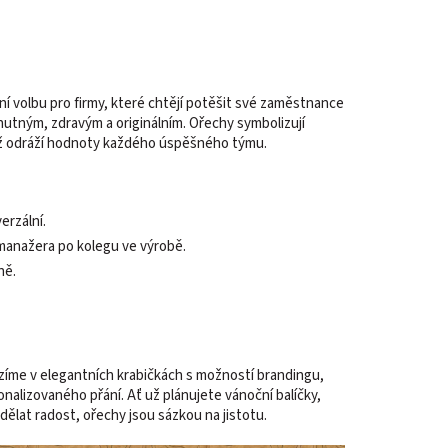
ní volbu pro firmy, které chtějí potěšit své zaměstnance
utným, zdravým a originálním. Ořechy symbolizují
, což odráží hodnoty každého úspěšného týmu.
erzální.
manažera po kolegu ve výrobě.
ně.
zíme v elegantních krabičkách s možností brandingu,
nalizovaného přání. Ať už plánujete vánoční balíčky,
dělat radost, ořechy jsou sázkou na jistotu.