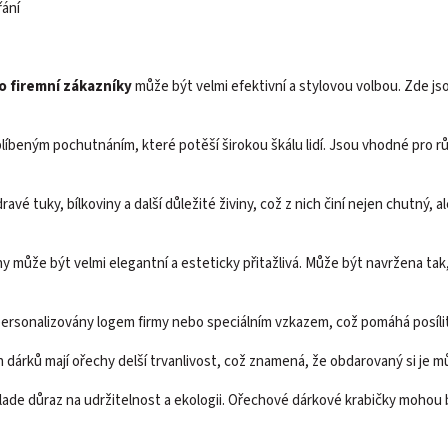
řání
o firemní zákazníky
může být velmi efektivní a stylovou volbou. Zde js
blíbeným pochutnáním, které potěší širokou škálu lidí. Jsou vhodné pro 
avé tuky, bílkoviny a další důležité živiny, což z nich činí nejen chutný, 
hy může být velmi elegantní a esteticky přitažlivá. Může být navržena tak
ersonalizovány logem firmy nebo speciálním vzkazem, což pomáhá posílit
ch dárků mají ořechy delší trvanlivost, což znamená, že obdarovaný si je m
ade důraz na udržitelnost a ekologii. Ořechové dárkové krabičky mohou b