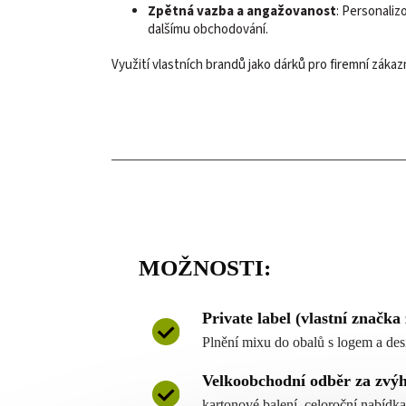
Zpětná vazba a angažovanost
: Personaliz
dalšímu obchodování.
Využití vlastních brandů jako dárků pro firemní zákaz
MOŽNOSTI:
Private label (vlastní značka
Plnění mixu do obalů s logem a de
Velkoobchodní odběr za zvý
kartonové balení, celoroční nabídka