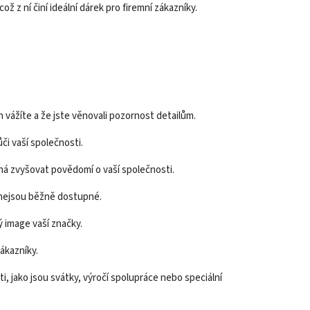
ž z ní činí ideální dárek pro firemní zákazníky.
h vážíte a že jste věnovali pozornost detailům.
ůči vaší společnosti.
há zvyšovat povědomí o vaší společnosti.
é nejsou běžně dostupné.
ý image vaší značky.
ákazníky.
ti, jako jsou svátky, výročí spolupráce nebo speciální