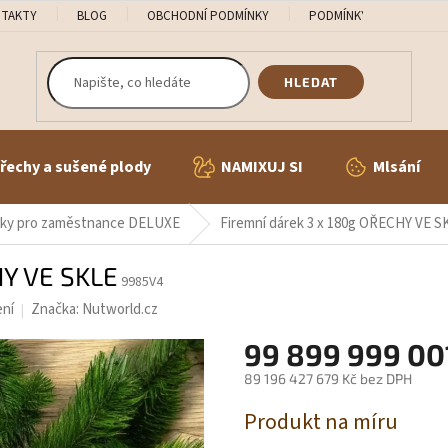
TAKTY
BLOG
OBCHODNÍ PODMÍNKY
PODMÍNKY OCHRANY OS
HLEDAT
řechy a sušené plody
NAMIXUJ SI
Mlsání
árky pro zaměstnance DELUXE
Firemní dárek 3 x 180g OŘECHY VE S
HY VE SKLE
9985V4
ení
Značka:
Nutworld.cz
99 899 999 00
89 196 427 679 Kč bez DPH
Měrná
Produkt na míru
cena: