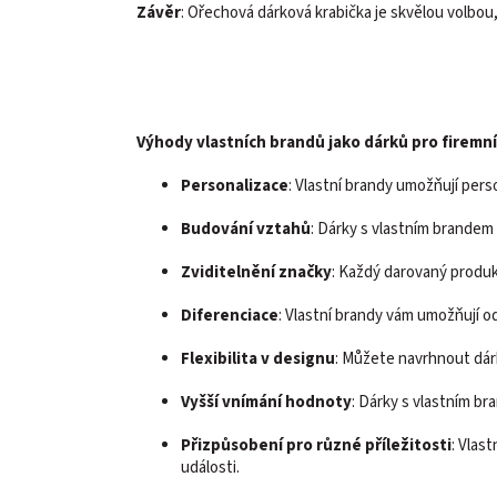
Závěr
: Ořechová dárková krabička je skvělou volbou, 
Výhody vlastních brandů jako dárků pro firemní
Personalizace
: Vlastní brandy umožňují perso
Budování vztahů
: Dárky s vlastním brandem p
Zviditelnění značky
: Každý darovaný produk
Diferenciace
: Vlastní brandy vám umožňují od
Flexibilita v designu
: Můžete navrhnout dárk
Vyšší vnímání hodnoty
: Dárky s vlastním b
Přizpůsobení pro různé příležitosti
: Vlas
události.