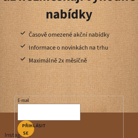
nabídky
Časově omezené akční nabídky
Informace o novinkách na trhu
Maximálně 2x měsíčně
E-mail
PŘIHLÁSIT
SE
Instagram