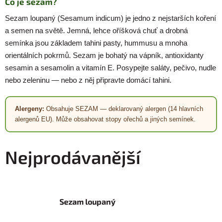
Co je sezam?
Sezam loupaný (Sesamum indicum) je jedno z nejstarších koření
a semen na světě. Jemná, lehce oříšková chuť a drobná
semínka jsou základem tahini pasty, hummusu a mnoha
orientálních pokrmů. Sezam je bohatý na vápník, antioxidanty
sesamin a sesamolin a vitamín E. Posypejte saláty, pečivo, nudle
nebo zeleninu — nebo z něj připravte domácí tahini.
Alergeny:
Obsahuje SEZAM — deklarovaný alergen (14 hlavních
alergenů EU). Může obsahovat stopy ořechů a jiných semínek.
Nejprodávanější
Sezam loupaný