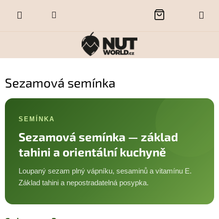
Přejít
NÁKUPNÍ
na
obsah
KOŠÍK
Sezamová semínka
SEMÍNKA
Sezamová semínka — základ
tahini a orientální kuchyně
Loupaný sezam plný vápníku, sesaminů a vitamínu E.
Základ tahini a nepostradatelná posypka.