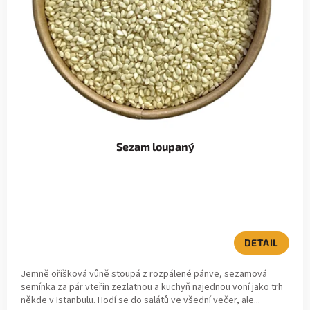
u
r
k
o
t
d
ů
u
k
Sezam loupaný
t
ů
DETAIL
Jemně oříšková vůně stoupá z rozpálené pánve, sezamová
semínka za pár vteřin zezlatnou a kuchyň najednou voní jako trh
někde v Istanbulu. Hodí se do salátů ve všední večer, ale...