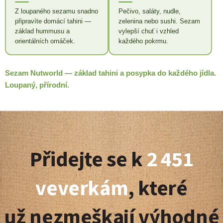
Z loupaného sezamu snadno
Pečivo, saláty, nudle,
připravíte domácí tahini —
zelenina nebo sushi. Sezam
základ hummusu a
vylepší chuť i vzhled
orientálních omáček.
každého pokrmu.
Sezam Nutworld — základ tahini a posypka do každého jídla.
Loupaný, přírodní.
Z
á
Přidejte se k
2 451
p
a
veverkám
, které
t
už nezmeškají výhodné
í