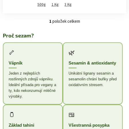
500g
1 Kg
3 Kg
1
položek celkem
O
v
l
Proč sezam?
á
d
a
🦴
🌿
c
í
Vápník
Sesamin & antioxidanty
p
r
Jeden z nejlepších
Unikátní lignany sesamin a
v
rostlinných zdrojů vápníku.
sesamolin chrání buňky před
k
Ideální přísada pro vegany a
oxidativním stresem.
y
ty, kdo nekonzumují mléčné
v
výrobky.
ý
p
i
🫙
🍱
s
u
Základ tahini
Všestranná posypka