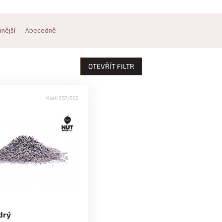
nější
Abecedně
OTEVŘÍT FILTR
Kód:
257/500
drý