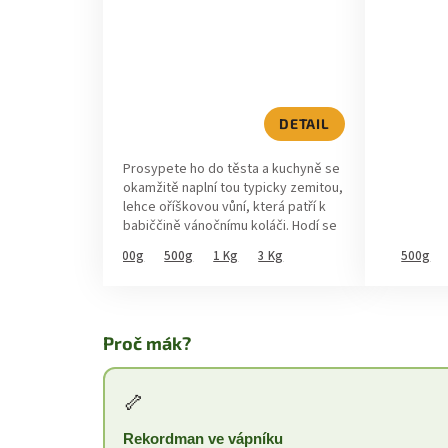
o
k
d
t
u
ů
k
DETAIL
t
Prosypete ho do těsta a kuchyně se
okamžitě naplní tou typicky zemitou,
ů
lehce oříškovou vůní, která patří k
babiččině vánočnímu koláči. Hodí se
do štrúdlu v neděli odpoledne,...
200g
500g
1 Kg
3 Kg
500g
Proč mák?
🦴
Rekordman ve vápníku