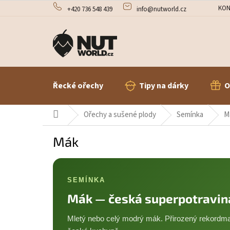
Přejít
KON
+420 736 548 439
info@nutworld.cz
na
obsah
Řecké ořechy
Tipy na dárky
O
Domů
Ořechy a sušené plody
Semínka
M
Mák
SEMÍNKA
Mák — česká superpotravina
Mletý nebo celý modrý mák. Přirozený rekordm