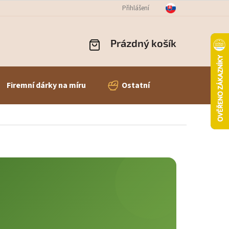
OBNÍCH ÚDAJŮ
ODSTOUPENÍ OD SMLOUVY
Přihlášení
REKLAMACE ZBOŽÍ
Prázdný košík
NÁKUPNÍ
KOŠÍK
Firemní dárky na míru
Ostatní