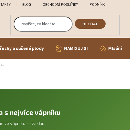
TAKTY
BLOG
OBCHODNÍ PODMÍNKY
PODMÍNKY OCHRANY OS
HLEDAT
řechy a sušené plody
NAMIXUJ SI
Mlsání
ák
 s nejvíce vápníku
an ve vápníku — základ