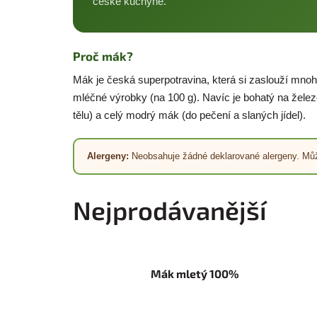
české kuchyně.
Proč mák?
Mák je česká superpotravina, která si zaslouží mno
mléčné výrobky (na 100 g). Navíc je bohatý na žele
tělu) a celý modrý mák (do pečení a slaných jídel).
Alergeny:
Neobsahuje žádné deklarované alergeny. Můž
Nejprodávanější
Mák mletý 100%