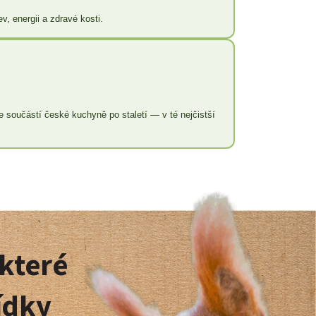
v, energii a zdravé kosti.
 součástí české kuchyně po staletí — v té nejčistší
 které
ídky