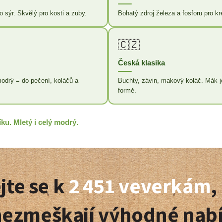
p
sýr. Skvělý pro kosti a zuby.
Bohatý zdroj železa a fosforu pro kre
r
v
k
🇨🇿
y
v
Česká klasika
ý
p
odrý = do pečení, koláčů a
Buchty, závin, makový koláč. Mák je
i
formě.
s
u
u. Mletý i celý modrý.
jte se k
2 451 veverkám
,
nezmeškají výhodné nab