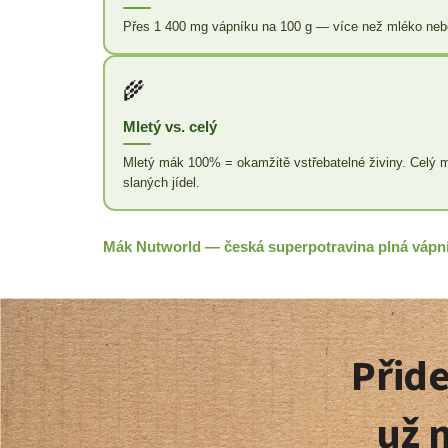
Přes 1 400 mg vápníku na 100 g — více než mléko nebo 
🌾
Mletý vs. celý
Mletý mák 100% = okamžitě vstřebatelné živiny. Celý m
slaných jídel.
Mák Nutworld — česká superpotravina plná vápník
Z
á
Přide
p
už 
a