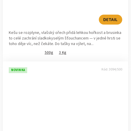
DETAIL
Kešu se rozplyne, vlašský ořech přidá lehkou hořkost a brusinka
to celé zachrání sladkokyselým šťouchancem — v jedné hrsti se
toho děje víc, než čekáte. Do tašky na výlet, na...
500g
3 Kg
Kód:
3094/500
NOVINKA