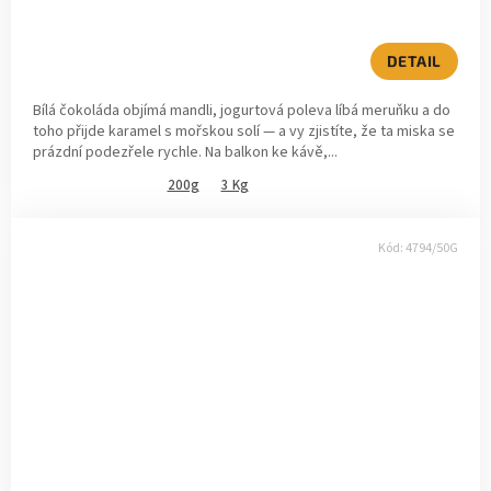
DETAIL
Bílá čokoláda objímá mandli, jogurtová poleva líbá meruňku a do
toho přijde karamel s mořskou solí — a vy zjistíte, že ta miska se
prázdní podezřele rychle. Na balkon ke kávě,...
200g
3 Kg
Kód:
4794/50G