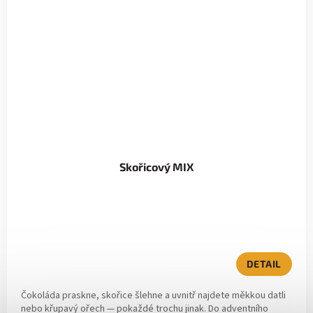
Skořicový MIX
DETAIL
Čokoláda praskne, skořice šlehne a uvnitř najdete měkkou datli
nebo křupavý ořech — pokaždé trochu jinak. Do adventního