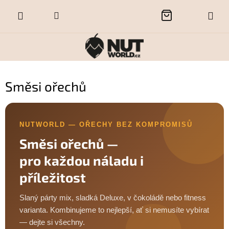
Přejít
NÁKUPNÍ
na
obsah
KOŠÍK
Směsi ořechů
NUTWORLD — OŘECHY BEZ KOMPROMISŮ
Směsi ořechů —
pro každou náladu i
příležitost
Slaný párty mix, sladká Deluxe, v čokoládě nebo fitness
varianta. Kombinujeme to nejlepší, ať si nemusíte vybírat
— dejte si všechny.