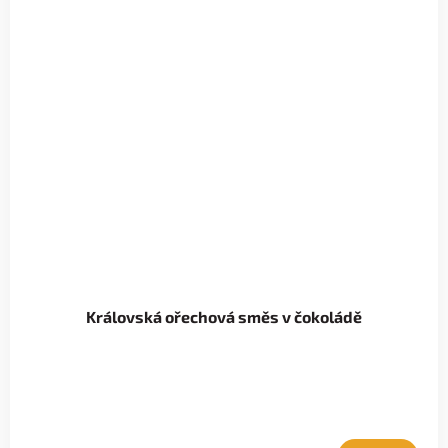
Královská ořechová směs v čokoládě
Průměrné
hodnocení
produktu
je