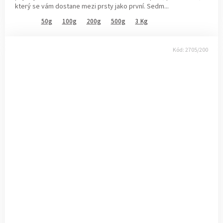
který se vám dostane mezi prsty jako první. Sedm...
50g
100g
200g
500g
3 Kg
Kód:
2705/200