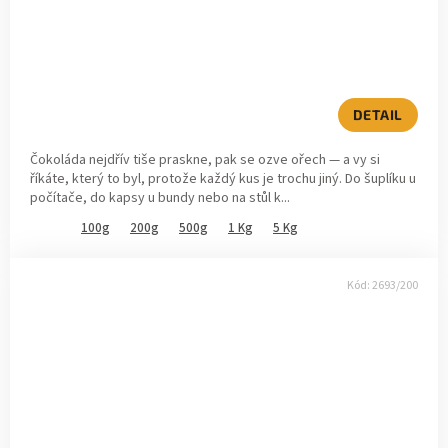
DETAIL
Čokoláda nejdřív tiše praskne, pak se ozve ořech — a vy si
říkáte, který to byl, protože každý kus je trochu jiný. Do šuplíku u
počítače, do kapsy u bundy nebo na stůl k...
100g
200g
500g
1 Kg
5 Kg
Kód:
2693/200