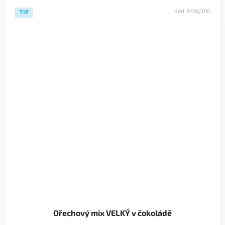
Kód:
6456/100
TIP
Ořechový mix VELKÝ v čokoládě