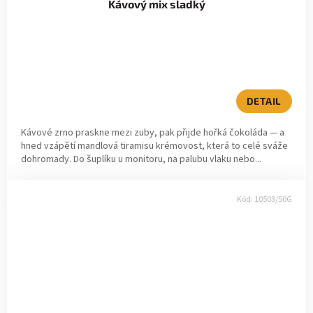
Kávový mix sladký
DETAIL
Kávové zrno praskne mezi zuby, pak přijde hořká čokoláda — a
hned vzápětí mandlová tiramisu krémovost, která to celé sváže
dohromady. Do šuplíku u monitoru, na palubu vlaku nebo...
Kód:
10503/50G