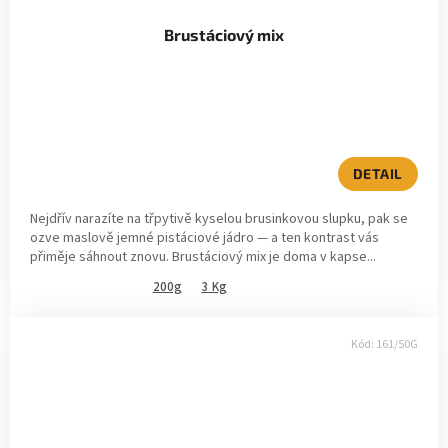
Brustáciový mix
DETAIL
Nejdřív narazíte na třpytivě kyselou brusinkovou slupku, pak se
ozve maslově jemné pistáciové jádro — a ten kontrast vás
přiměje sáhnout znovu. Brustáciový mix je doma v kapse...
200g
3 Kg
Kód:
161/50G