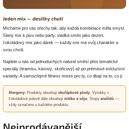
Jeden mix — desítky chutí
Mícháme pro vás ořechy tak, aby každá kombinace měla smysl.
Slaný mix k pivu nebo párty, sladká směs jako dezert,
čokoládový mix jako dárek — každý mix má svůj charakter a
svou chvíli.
Najdete u nás od jednoduchých natural směsí přes tematické
speciály (tiramisu, kávový, skořicový) až po prémiové exkluzivní
varianty. A samozřejmě fitness mixes pro ty, co dbají na to, co jí.
Alergeny:
Produkty obsahují
skořápkové plody
. Výrobky v
čokoládové polevě dále obsahují
mléko a sóju
. Stopy
arašídů
—
vždy označeno u každého produktu.
Nejprodávanější