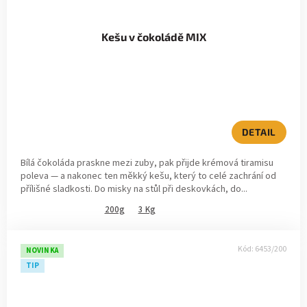
Kešu v čokoládě MIX
DETAIL
Bílá čokoláda praskne mezi zuby, pak přijde krémová tiramisu
poleva — a nakonec ten měkký kešu, který to celé zachrání od
přílišné sladkosti. Do misky na stůl při deskovkách, do...
200g
3 Kg
Kód:
6453/200
NOVINKA
TIP