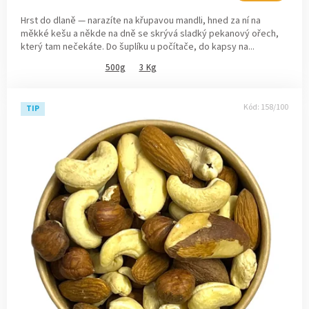
Hrst do dlaně — narazíte na křupavou mandli, hned za ní na
měkké kešu a někde na dně se skrývá sladký pekanový ořech,
který tam nečekáte. Do šuplíku u počítače, do kapsy na...
500g
3 Kg
Kód:
158/100
TIP