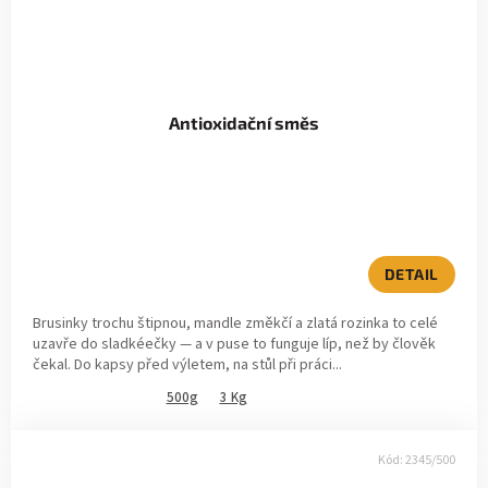
Antioxidační směs
DETAIL
Brusinky trochu štipnou, mandle změkčí a zlatá rozinka to celé
uzavře do sladkéečky — a v puse to funguje líp, než by člověk
čekal. Do kapsy před výletem, na stůl při práci...
500g
3 Kg
Kód:
2345/500