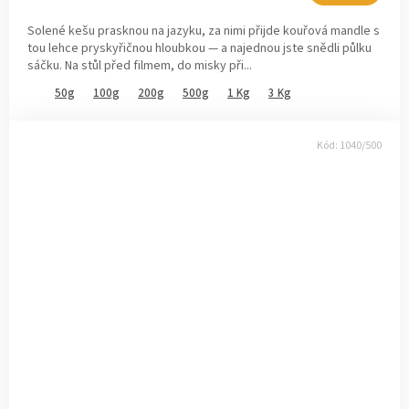
z
Solené kešu prasknou na jazyku, za nimi přijde kouřová mandle s
5
tou lehce pryskyřičnou hloubkou — a najednou jste snědli půlku
hvězdiček.
sáčku. Na stůl před filmem, do misky při...
50g
100g
200g
500g
1 Kg
3 Kg
Kód:
1040/500