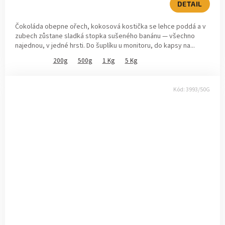
DETAIL
5,0
z
Čokoláda obepne ořech, kokosová kostička se lehce poddá a v
5
zubech zůstane sladká stopka sušeného banánu — všechno
hvězdiček.
najednou, v jedné hrsti. Do šuplíku u monitoru, do kapsy na...
200g
500g
1 Kg
5 Kg
Kód:
3993/50G