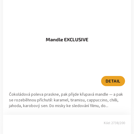
Mandle EXCLUSIVE
DETAIL
Čokoládová poleva praskne, pak přijde křupavá mandle — a pak
se rozeběhnou příchutě: karamel, tiramisu, cappuccino, chilli,
jahoda, karobový sen. Do misky ke sledování filmu, do...
Kód:
2738/200