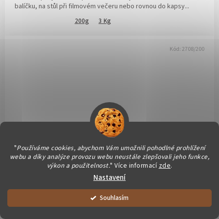
balíčku, na stůl při filmovém večeru nebo rovnou do kapsy...
200g
3 Kg
Kód:
2708/200
"
Používáme cookies, abychom Vám umožnili pohodlné prohlížení
webu a díky analýze provozu webu neustále zlepšovali jeho funkce,
výkon a použitelnost.
" Více informací
zde
.
Nastavení
Vše balíme čerstvě pro Vás. Dárečky vyrábíme ručně a podporujeme
Souhlasím
společně chráněné dílny :)
OD
135 KČ
AŽ