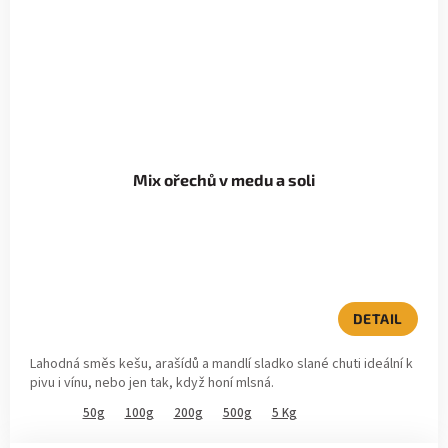
Mix ořechů v medu a soli
Průměrné
hodnocení
produktu
je
DETAIL
5,0
z
Lahodná směs kešu, arašídů a mandlí sladko slané chuti ideální k
5
pivu i vínu, nebo jen tak, když honí mlsná.
hvězdiček.
50g
100g
200g
500g
5 Kg