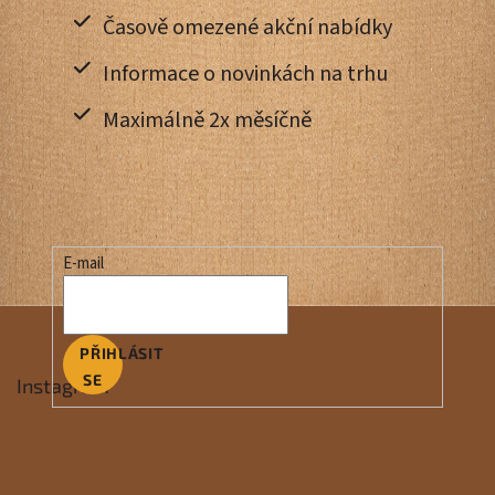
Časově omezené akční nabídky
Informace o novinkách na trhu
Maximálně 2x měsíčně
E-mail
PŘIHLÁSIT
SE
Instagram