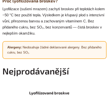
Proč lyofilizovaná broskev?
Lyofilizace (sušení mrazem) zachytí broskev při teplotách kolem
−50 °C bez použití tepla. Výsledkem je křupavý plod s intenzivní
vůní, přirozenou barvou a zachovaným vitamínem C. Bez
přidaného cukru, bez SO₂, bez konzervantů — čistá broskev v
nejlepším okamžiku.
Alergeny:
Neobsahuje žádné deklarované alergeny. Bez přidaného
cukru, bez SO₂.
Nejprodávanější
Lyofilizované broskve