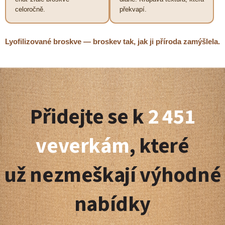
celoročně.
překvapí.
Lyofilizované broskve — broskev tak, jak ji příroda zamýšlela.
Z
á
Přidejte se k
2 451
p
a
veverkám
, které
t
už nezmeškají výhodné
í
nabídky