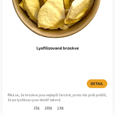
r
k
o
t
d
ů
u
k
Lyofilizované broskve
t
ů
DETAIL
Říká se, že broskve jsou nejlepší čerstvé, proto Vás jistě potěší,
že po lyofilizaci jsou téměř takové.
35g
100g
1 Kg