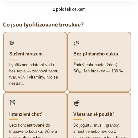
1
položek celkem
O
v
l
Co jsou lyofilizované broskve?
á
d
a
❄️
🌿
c
í
Sušení mrazem
Bez přidaného cukru
p
r
Lyofilizace odstraní vodu
Žádný cukr navíc, žádný
v
bez tepla — zachová barvu,
SO₂. Jen broskev — 100 %.
k
tvar, vůni i vitamíny. Nic se
y
neztratí.
v
ý
p
🍑
🥣
i
s
Intenzivní chuť
Všestranné použití
u
Léto koncentrované do
Do jogurtu, müsli, granoly,
křupavého kousku. Vůně a
smoothie nebo rovnou z
chuť zralé broskve
dlaně. Křupavá textura, která