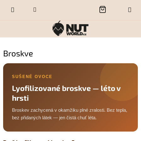
Přejít
NÁKUPNÍ
na
obsah
KOŠÍK
Broskve
SUŠENÉ OVOCE
Lyofilizované broskve — léto v
hrsti
Broskev zachycená v okamžiku plné zralosti. Bez tepla,
bez přidaných látek — jen čistá chuť léta.