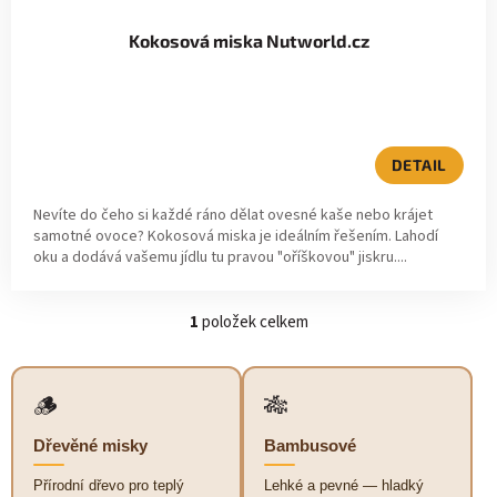
k
Kokosová miska Nutworld.cz
t
ů
Průměrné
hodnocení
produktu
DETAIL
je
5,0
Nevíte do čeho si každé ráno dělat ovesné kaše nebo krájet
z
samotné ovoce? Kokosová miska je ideálním řešením. Lahodí
5
oku a dodává vašemu jídlu tu pravou "oříškovou" jiskru....
hvězdiček.
1
položek celkem
O
v
l
á
🪵
🎋
d
a
Dřevěné misky
Bambusové
c
í
Přírodní dřevo pro teplý
Lehké a pevné — hladký