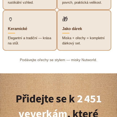
p
rustikální vzhled.
povrch, praktická velikost.
r
v
k
🏺
🎁
y
v
Keramické
Jako dárek
ý
p
Elegantní a tradiční — krása
Miska + ořechy = kompletní
i
na stůl.
dárkový set.
s
u
Podávejte ořechy se stylem — misky Nutworld.
Z
á
Přidejte se k
2 451
p
a
veverkám
, které