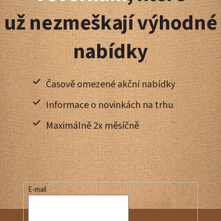
t
už nezmeškají výhodné
í
nabídky
Časově omezené akční nabídky
Informace o novinkách na trhu
Maximálně 2x měsíčně
E-mail