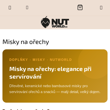
Přejít
NÁKUPNÍ
na
obsah
KOŠÍK
Misky na ořechy
DOPLŇKY · MISKY · NUTWORLD
Misky na ořechy: elegance při
servírování
Dřevěné, keramické nebo bambusové misky pro
servírování ořechů a snacků — malý detail, velký dojem.