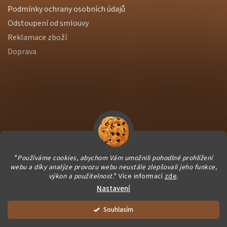
Podmínky ochrany osobních údajů
Odstoupení od smlouvy
Reklamace zboží
Doprava
"
Používáme cookies, abychom Vám umožnili pohodlné prohlížení
webu a díky analýze provozu webu neustále zlepšovali jeho funkce,
výkon a použitelnost.
" Více informací
zde
.
Nastavení
Vytvořil Shoptet Premium
|
Dostmedia
Vše balíme čerstvě pro Vás. Dárečky vyrábíme ručně a podporujeme
Copyright 2026
NutWorld.cz
. Všechna práva vyhrazena.
Souhlasím
společně chráněné dílny :)