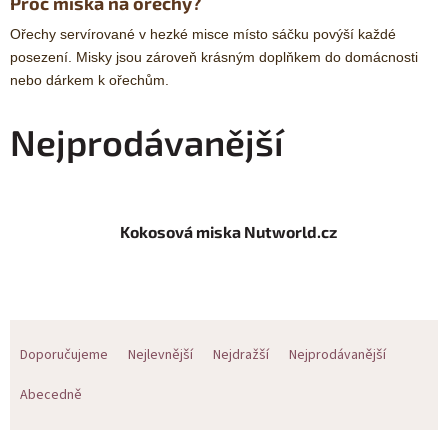
Proč miska na ořechy?
Ořechy servírované v hezké misce místo sáčku povýší každé
posezení. Misky jsou zároveň krásným doplňkem do domácnosti
nebo dárkem k ořechům.
Nejprodávanější
Kokosová miska Nutworld.cz
Ř
Doporučujeme
Nejlevnější
Nejdražší
Nejprodávanější
a
Abecedně
z