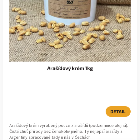
p
u
r
k
o
t
d
ů
u
k
Arašídový krém 1kg
t
ů
DETAIL
Arašídový krém vyrobený pouze z arašídů (podzemnice olejná).
Čistá chuť přírody bez čehokoliv jiného. Ty nejlepší arašídy z
Argentiny zpracované tady u nás v Čechách.