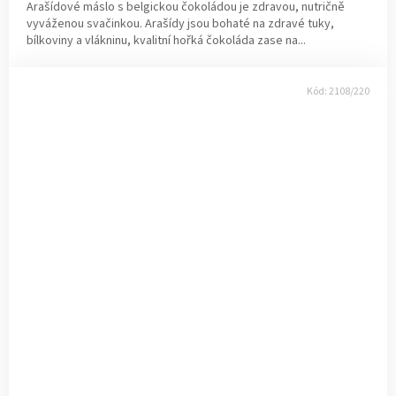
Arašídové máslo s belgickou čokoládou je zdravou, nutričně
vyváženou svačinkou. Arašídy jsou bohaté na zdravé tuky,
bílkoviny a vlákninu, kvalitní hořká čokoláda zase na...
Kód:
2108/220