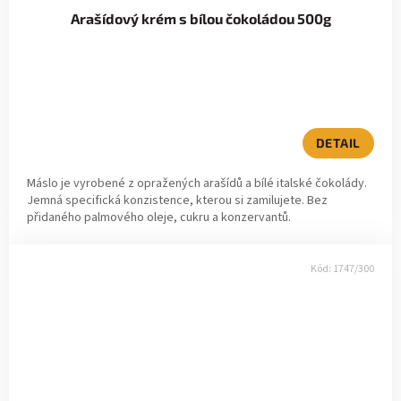
Arašídový krém s bílou čokoládou 500g
DETAIL
Máslo je vyrobené z opražených arašídů a bílé italské čokolády.
Jemná specifická konzistence, kterou si zamilujete. Bez
přidaného palmového oleje, cukru a konzervantů.
Kód:
1747/300