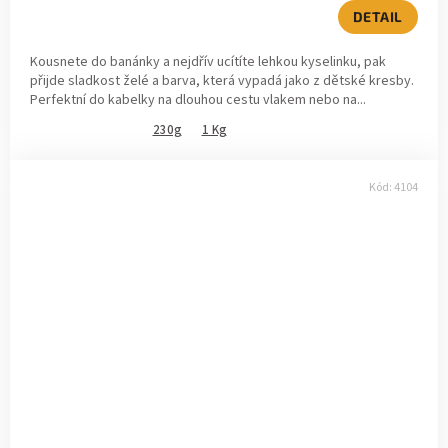
DETAIL
Kousnete do banánky a nejdřív ucítíte lehkou kyselinku, pak
přijde sladkost želé a barva, která vypadá jako z dětské kresby.
Perfektní do kabelky na dlouhou cestu vlakem nebo na...
230g
1 Kg
Kód:
4104