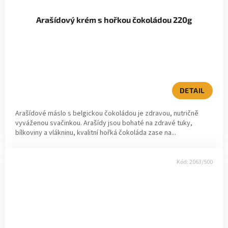
Arašídový krém s hořkou čokoládou 220g
Průměrné
hodnocení
produktu
je
DETAIL
5,0
z
Arašídové máslo s belgickou čokoládou je zdravou, nutričně
5
vyváženou svačinkou. Arašídy jsou bohaté na zdravé tuky,
hvězdiček.
bílkoviny a vlákninu, kvalitní hořká čokoláda zase na...
Kód:
2063/500