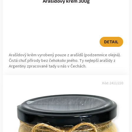
Arašídový krém 300g
DETAIL
Arašídový krém vyrobený pouze z arašídů (podzemnice olejná).
Čistá chuť přírody bez čehokoliv jiného. Ty nejlepší arašídy z
Argentiny zpracované tady u nás v Čechách.
Kód:
2411/220