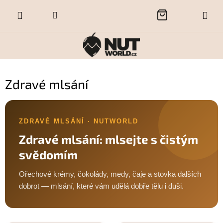
Přejít
NÁKUPNÍ
na
obsah
KOŠÍK
Zdravé mlsání
ZDRAVÉ MLSÁNÍ · NUTWORLD
Zdravé mlsání: mlsejte s čistým
svědomím
Ořechové krémy, čokolády, medy, čaje a stovka dalších
dobrot — mlsání, které vám udělá dobře tělu i duši.