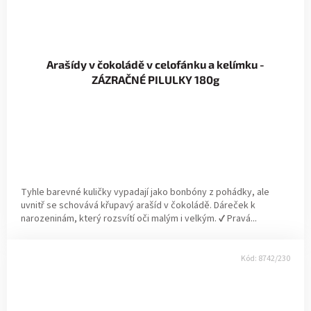
Arašídy v čokoládě v celofánku a kelímku -
ZÁZRAČNÉ PILULKY 180g
Tyhle barevné kuličky vypadají jako bonbóny z pohádky, ale
uvnitř se schovává křupavý arašíd v čokoládě. Dáreček k
narozeninám, který rozsvítí oči malým i velkým. ✔ Pravá...
Kód:
8742/230