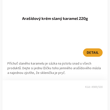
Arašídový krém slaný karamel 220g
DETAIL
Příchuť slaného karamelu je sázka na jistotu snad u všech
produktů. Dejte si jednu lžičku toho jemného arašídového másla
a najednou zjistíte, že sklenička je pryč.
Kód:
4989/500