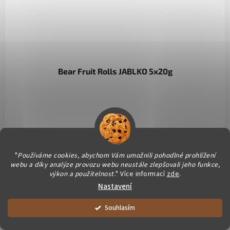
Bear Fruit Rolls JABLKO 5x20g
DETAIL
"
Používáme cookies, abychom Vám umožnili pohodlné prohlížení
webu a díky analýze provozu webu neustále zlepšovali jeho funkce,
Sušené ovocné pásky s příchutí jablka jsou tenké a lahodné
výkon a použitelnost.
" Více informací
zde
.
plátky ovoce, pečlivě vysušené, aby vytvořili sladký snack. S
intenzivní chutí jablka nabízejí osvěžující a zdravou...
Nastavení
Vše balíme čerstvě pro Vás. Dárečky vyrábíme ručně a podporujeme
Souhlasím
společně chráněné dílny :)
Kód:
10524