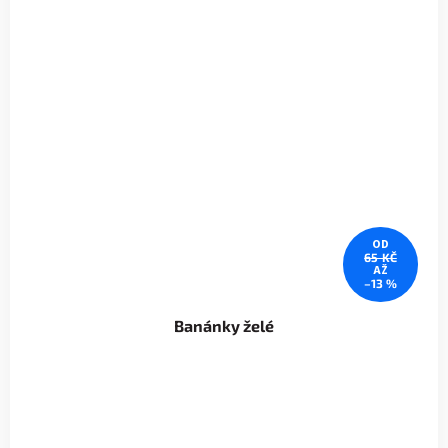
OD
65 KČ
AŽ
–13 %
Banánky želé