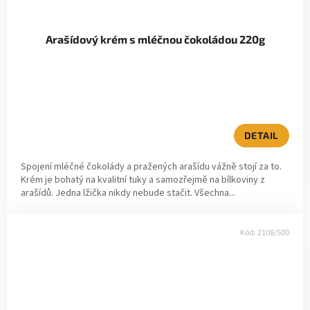
Arašídový krém s mléčnou čokoládou 220g
DETAIL
Spojení mléčné čokolády a pražených arašídu vážně stojí za to.
Krém je bohatý na kvalitní tuky a samozřejmě na bílkoviny z
arašídů. Jedna lžička nikdy nebude stačit. Všechna...
Kód:
2108/500