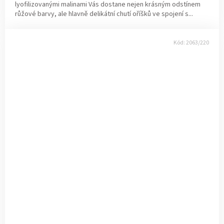
lyofilizovanými malinami Vás dostane nejen krásným odstínem
růžové barvy, ale hlavně delikátní chutí oříšků ve spojení s...
Kód:
2063/220