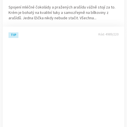
Spojení mléčné čokolády a pražených arašídu vážně stojí za to.
Krém je bohatý na kvalitní tuky a samozřejmě na bílkoviny z
arašídů. Jedna lžička nikdy nebude stačit. Všechna...
Kód:
4989/220
TIP