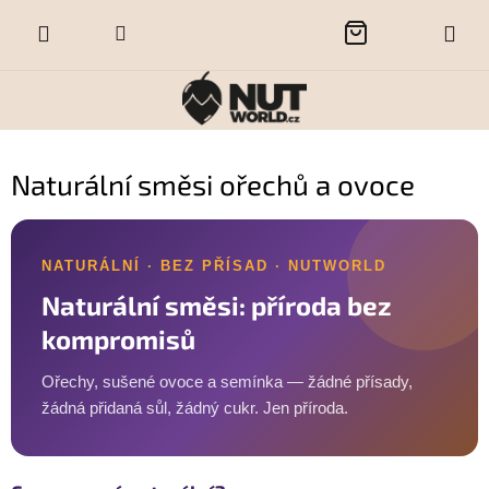
Přejít
NÁKUPNÍ
na
obsah
KOŠÍK
Naturální směsi ořechů a ovoce
NATURÁLNÍ · BEZ PŘÍSAD · NUTWORLD
Naturální směsi: příroda bez
kompromisů
Ořechy, sušené ovoce a semínka — žádné přísady,
žádná přidaná sůl, žádný cukr. Jen příroda.