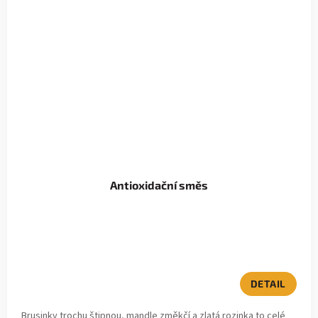
Antioxidační směs
DETAIL
Brusinky trochu štipnou, mandle změkčí a zlatá rozinka to celé