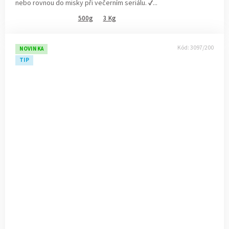
nebo rovnou do misky při večerním seriálu. ✔...
500g
3 Kg
Kód:
3097/200
NOVINKA
TIP