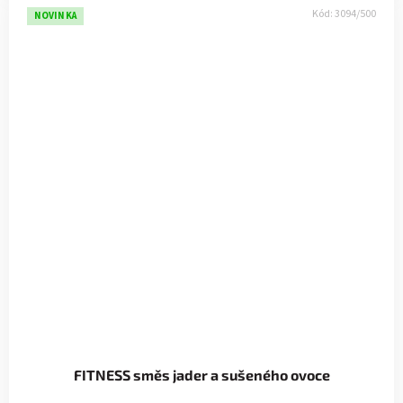
Kód:
3094/500
NOVINKA
FITNESS směs jader a sušeného ovoce