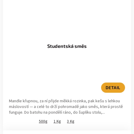
Studentská směs
DETAIL
Mandle křupnou, za ní přijde měkká rozinka, pak kešu s lehkou
máslovostí — a celé to drží pohromadě jako směs, která prostě
funguje. Do batohu na pondělí ráno, do šuplíku stolu,...
500g
1 Kg
3 Kg