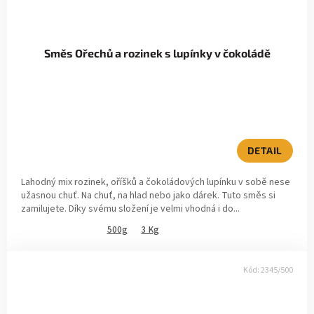
Směs Ořechů a rozinek s lupínky v čokoládě
DETAIL
Lahodný mix rozinek, oříšků a čokoládových lupínku v sobě nese
užasnou chuť. Na chuť, na hlad nebo jako dárek. Tuto směs si
zamilujete. Díky svému složení je velmi vhodná i do...
500g
3 Kg
Kód:
2345/500