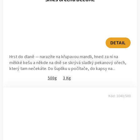
DETAIL
Hrst do dlaně — narazíte na křupavou mandli, hned za ní na
měkké kešu a někde na dně se skrývá sladký pekanový ořech,
který tam nečekáte. Do šuplíku u počítače, do kapsy na...
500g
3 Kg
Kód:
1040/500