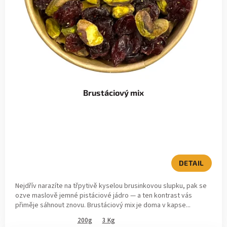
Brustáciový mix
DETAIL
Nejdřív narazíte na třpytivě kyselou brusinkovou slupku, pak se
ozve maslově jemné pistáciové jádro — a ten kontrast vás
přiměje sáhnout znovu. Brustáciový mix je doma v kapse...
200g
3 Kg