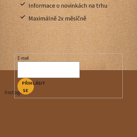
Informace o novinkách na trhu
Maximálně 2x měsíčně
E-mail
PŘIHLÁSIT
SE
Instagram