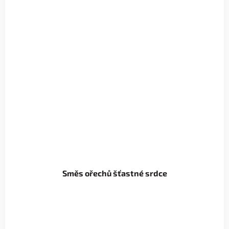
Směs ořechů šťastné srdce