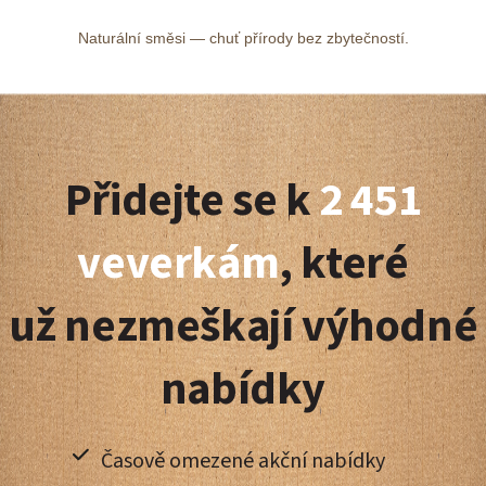
Naturální směsi — chuť přírody bez zbytečností.
Z
á
Přidejte se k
2 451
p
a
veverkám
, které
t
už nezmeškají výhodné
í
nabídky
Časově omezené akční nabídky