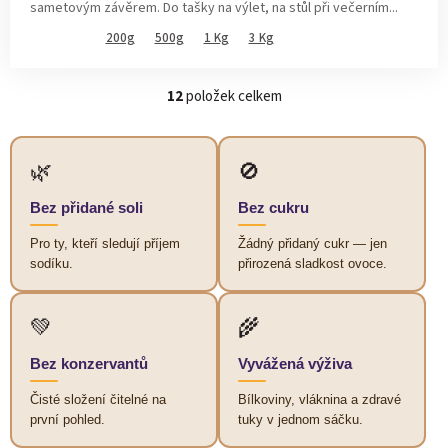
sametovým závěrem. Do tašky na výlet, na stůl při večerním...
200g
500g
1 Kg
3 Kg
12
položek celkem
O
v
l
á
🌿
🚫
d
a
Bez přidané soli
Bez cukru
c
í
Pro ty, kteří sledují příjem
Žádný přidaný cukr — jen
p
sodíku.
přirozená sladkost ovoce.
r
v
k
💚
🌾
y
v
Bez konzervantů
Vyvážená výživa
ý
p
Čisté složení čitelné na
Bílkoviny, vláknina a zdravé
i
první pohled.
tuky v jednom sáčku.
s
u