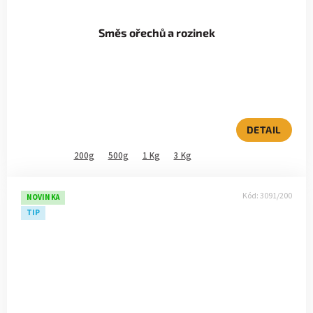
Směs ořechů a rozinek
DETAIL
200g
500g
1 Kg
3 Kg
Kód:
3091/200
NOVINKA
TIP