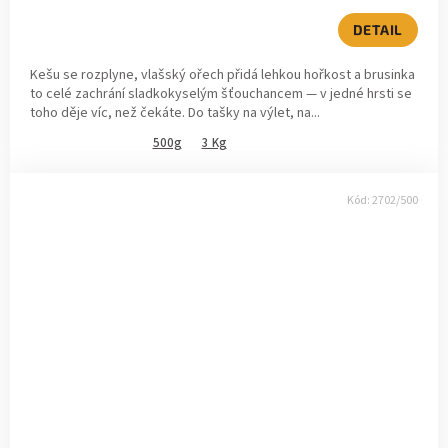
DETAIL
Kešu se rozplyne, vlašský ořech přidá lehkou hořkost a brusinka
to celé zachrání sladkokyselým šťouchancem — v jedné hrsti se
toho děje víc, než čekáte. Do tašky na výlet, na...
500g
3 Kg
Kód:
2702/500