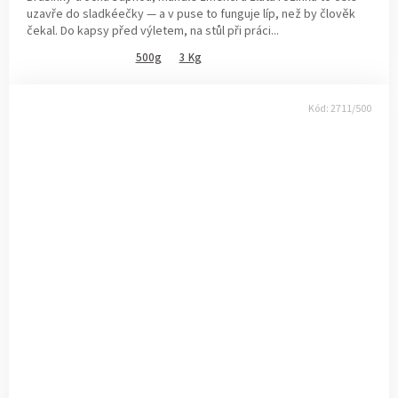
uzavře do sladkéečky — a v puse to funguje líp, než by člověk
čekal. Do kapsy před výletem, na stůl při práci...
500g
3 Kg
Kód:
2711/500