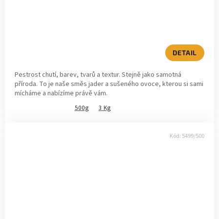
DETAIL
Pestrost chutí, barev, tvarů a textur. Stejně jako samotná
příroda. To je naše směs jader a sušeného ovoce, kterou si sami
mícháme a nabízíme právě vám.
500g
3 Kg
Kód:
5499/500