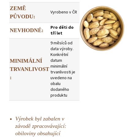
ZEMĚ
Vyrobeno v ČR
PŮVODU:
Pro děti do
NEVHODNÉ:
tří let
9 měsíců od
data výroby.
Konkrétní
datum
MINIMÁLNÍ
minimální
TRVANLIVOST
trvanlivosti je
:
uvedeno na
obalu
dodaného
produktu
Výrobek byl zabalen v
závodě zpracovávající:
obiloviny obsahující