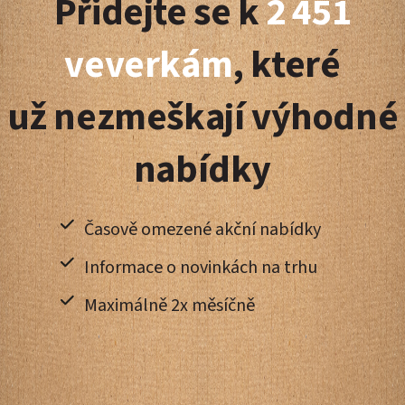
Přidejte se k
2 451
p
a
veverkám
, které
t
už nezmeškají výhodné
í
nabídky
Časově omezené akční nabídky
Informace o novinkách na trhu
Maximálně 2x měsíčně