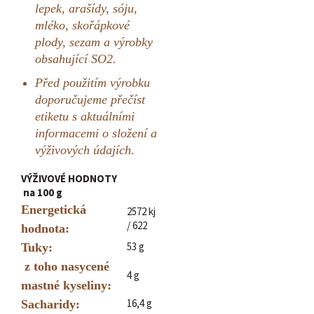
lepek, arašídy, sóju,
mléko, skořápkové
plody, sezam a výrobky
obsahující SO2.
Před použitím výrobku
doporučujeme přečíst
etiketu s aktuálními
informacemi o složení a
výživových údajích.
VÝŽIVOVÉ HODNOTY
na 100 g
Energetická
2572 kj
/ 622
hodnota:
53 g
Tuky:
z toho nasycené
4 g
mastné kyseliny:
16,4 g
S
acharidy: