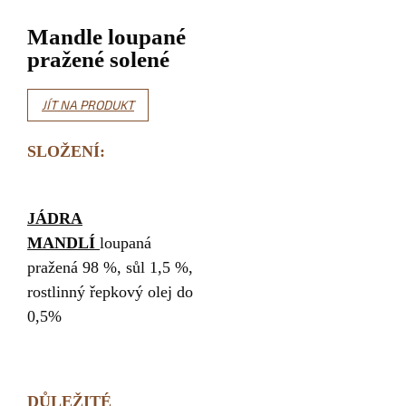
Mandle loupané
pražené solené
JÍT NA PRODUKT
SLOŽENÍ:
JÁDRA
MANDLÍ
loupaná
pražená 98 %, sůl 1,5 %,
rostlinný řepkový olej do
0,5%
DŮLEŽITÉ