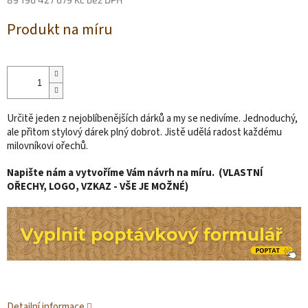
Měrná
Produkt na míru
cena:
Určitě jeden z nejoblíbenějších dárků a my se nedivíme. Jednoduchý,
ale přitom stylový dárek plný dobrot. Jistě udělá radost každému
milovníkovi ořechů.
Napište nám a vytvoříme Vám návrh na míru. (VLASTNÍ
OŘECHY, LOGO, VZKAZ - VŠE JE MOŽNÉ)
Detailní informace