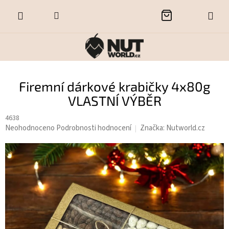
Přejít
NÁKUPNÍ
na
obsah
KOŠÍK
Firemní dárkové krabičky 4x80g
VLASTNÍ VÝBĚR
4638
Průměrné
Neohodnoceno
Podrobnosti hodnocení
Značka:
Nutworld.cz
hodnocení
produktu
je
0,0
z
5
hvězdiček.