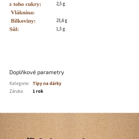
2,5 g
z toho cukry:
Vláknina:
23,6 g
Bílkoviny:
1,5 g
Sůl:
Doplňkové parametry
Kategorie
:
Tipy na dárky
Záruka
:
1 rok
Z
á