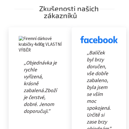
Zkušenosti našich
zákazníků
„Balíček
byl brzy
„Objednávka je
doručen,
rychle
vše dobře
vyřízená,
zabaleno,
krásně
byla jsem
zabalená.Zboží
se vším
je čerstvé,
moc
dobré. Jenom
spokojená.
doporučuji.”
Určitě si
zase brzy
objednám”