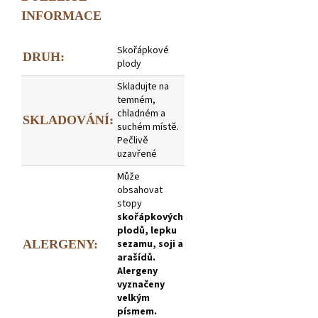
INFORMACE
Skořápkové
DRUH:
plody
Skladujte na
temném,
chladném a
SKLADOVÁNÍ:
suchém místě.
Pečlivě
uzavřené
Může
obsahovat
stopy
skořápkových
plodů, lepku
ALERGENY:
sezamu, soji a
arašídů.
Alergeny
vyznačeny
velkým
písmem.