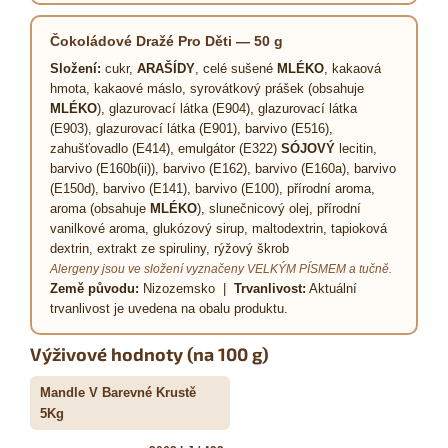
Čokoládové Dražé Pro Děti — 50 g
Složení:
cukr,
ARAŠÍDY
, celé sušené
MLÉKO
, kakaová
hmota, kakaové máslo, syrovátkový prášek (obsahuje
MLÉKO
), glazurovací látka (E904), glazurovací látka
(E903), glazurovací látka (E901), barvivo (E516),
zahušťovadlo (E414), emulgátor (E322)
SÓJOVÝ
lecitin,
barvivo (E160b(ii)), barvivo (E162), barvivo (E160a), barvivo
(E150d), barvivo (E141), barvivo (E100), přírodní aroma,
aroma (obsahuje
MLÉKO
), slunečnicový olej, přírodní
vanilkové aroma, glukózový sirup, maltodextrin, tapioková
dextrin, extrakt ze spiruliny, rýžový škrob
Alergeny jsou ve složení vyznačeny VELKÝM PÍSMEM a tučně.
Země původu:
Nizozemsko |
Trvanlivost:
Aktuální
trvanlivost je uvedena na obalu produktu.
Výživové hodnoty (na 100 g)
Mandle V Barevné Krustě
5Kg