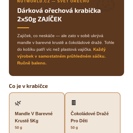
🐰
NUTWORLD.CZ — SVĚT OŘECHŮ
Dárková ořechová krabička
2x50g ZAJÍČEK
Zajíček, co neskáče — ale zato v sobě ukrývá
mandle v barevné krustě a čokoládové dražé. Tohle
do košíku patří víc než plastová vajíčka.
Každý
výrobek v samostatném průhledném sáčku.
Ručně baleno.
Co je v krabičce
🌿
🍫
Mandle V Barevné
Čokoládové Dražé
Krustě 5Kg
Pro Děti
50 g
50 g