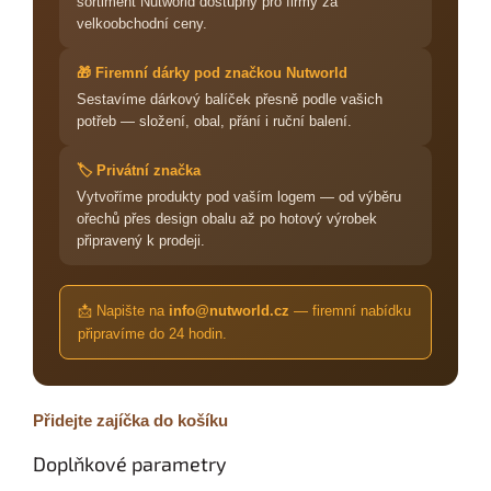
sortiment Nutworld dostupný pro firmy za
velkoobchodní ceny.
🎁 Firemní dárky pod značkou Nutworld
Sestavíme dárkový balíček přesně podle vašich
potřeb — složení, obal, přání i ruční balení.
🏷️ Privátní značka
Vytvoříme produkty pod vaším logem — od výběru
ořechů přes design obalu až po hotový výrobek
připravený k prodeji.
📩 Napište na
info@nutworld.cz
— firemní nabídku
připravíme do 24 hodin.
Přidejte zajíčka do košíku
Doplňkové parametry