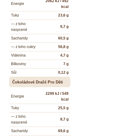
2062 kJ / 492
Energie
kcal
Tuky
23,6 g
— z toho
9,7 g
nasycené
Sacharidy
60,5 g
— z toho cukry
56,8 g
Vláknina
4,7 g
Bílkoviny
7 g
Sůl
0,12 g
Čokoládové Dražé Pro Děti
2299 kJ / 549
Energie
kcal
Tuky
25,5 g
— z toho
8,7 g
nasycené
Sacharidy
69,6 g