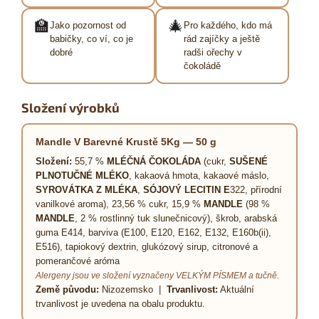
🏫
🎄
Jako pozornost od
Pro každého, kdo má
babičky, co ví, co je
rád zajíčky a ještě
dobré
radši ořechy v
čokoládě
Složení výrobků
Mandle V Barevné Krustě 5Kg — 50 g
Složení:
55,7 %
MLÉČNÁ ČOKOLÁDA
(cukr,
SUŠENÉ
PLNOTUČNÉ MLÉKO
, kakaová hmota, kakaové máslo,
SYROVÁTKA Z MLÉKA
,
SÓJOVÝ LECITIN E
322, přírodní
vanilkové aroma), 23,56 % cukr, 15,9 %
MANDLE
(98 %
MANDLE
, 2 % rostlinný tuk slunečnicový), škrob, arabská
guma E414, barviva (E100, E120, E162, E132, E160b(ii),
E516), tapiokový dextrin, glukózový sirup, citronové a
pomerančové aróma
Alergeny jsou ve složení vyznačeny VELKÝM PÍSMEM a tučně.
Země původu:
Nizozemsko |
Trvanlivost:
Aktuální
trvanlivost je uvedena na obalu produktu.