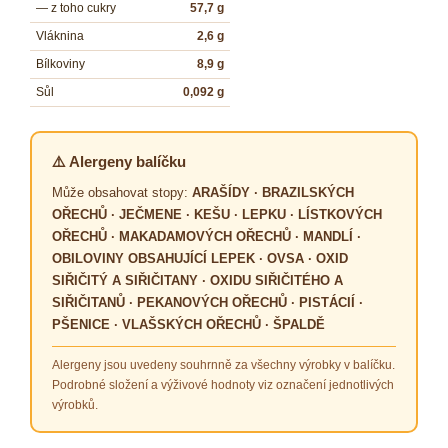
— z toho cukry
57,7 g
Vláknina
2,6 g
Bílkoviny
8,9 g
Sůl
0,092 g
⚠️ Alergeny balíčku
Může obsahovat stopy:
ARAŠÍDY · BRAZILSKÝCH
OŘECHŮ · JEČMENE · KEŠU · LEPKU · LÍSTKOVÝCH
OŘECHŮ · MAKADAMOVÝCH OŘECHŮ · MANDLÍ ·
OBILOVINY OBSAHUJÍCÍ LEPEK · OVSA · OXID
SIŘIČITÝ A SIŘIČITANY · OXIDU SIŘIČITÉHO A
SIŘIČITANŮ · PEKANOVÝCH OŘECHŮ · PISTÁCIÍ ·
PŠENICE · VLAŠSKÝCH OŘECHŮ · ŠPALDĚ
Alergeny jsou uvedeny souhrnně za všechny výrobky v balíčku.
Podrobné složení a výživové hodnoty viz označení jednotlivých
výrobků.