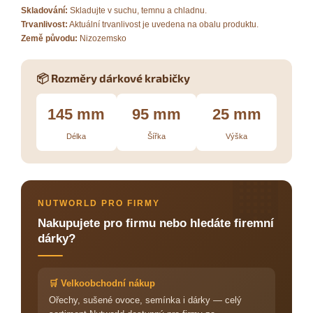
Skladování:
Skladujte v suchu, temnu a chladnu.
Trvanlivost:
Aktuální trvanlivost je uvedena na obalu produktu.
Země původu:
Nizozemsko
📦 Rozměry dárkové krabičky
145 mm
95 mm
25 mm
Délka
Šířka
Výška
🏢
NUTWORLD PRO FIRMY
Nakupujete pro firmu nebo hledáte firemní
dárky?
🛒 Velkoobchodní nákup
Ořechy, sušené ovoce, semínka i dárky — celý