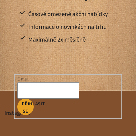
Časově omezené akční nabídky
Informace o novinkách na trhu
Maximálně 2x měsíčně
E-mail
PŘIHLÁSIT
SE
Instagram