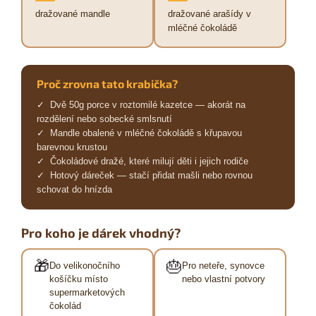
dražované mandle
dražované arašídy v
mléčné čokoládě
Proč zrovna tato krabička?
✓ Dvě 50g porce v roztomilé kazetce — akorát na
rozdělení nebo sobecké smlsnutí
✓ Mandle obalené v mléčné čokoládě s křupavou
barevnou krustou
✓ Čokoládové dražé, které milují děti i jejich rodiče
✓ Hotový dáreček — stačí přidat mašli nebo rovnou
schovat do hnízda
Pro koho je dárek vhodný?
🎁
🎂
Do velikonočního
Pro neteře, synovce
košíčku místo
nebo vlastní potvory
supermarketových
čokolád