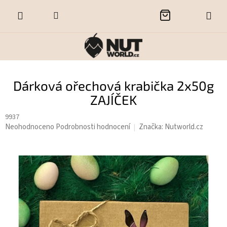
Přejít
NÁKUPNÍ
na
obsah
KOŠÍK
Dárková ořechová krabička 2x50g
ZAJÍČEK
9937
Průměrné
Neohodnoceno
Podrobnosti hodnocení
Značka:
Nutworld.cz
hodnocení
produktu
je
0,0
z
5
hvězdiček.