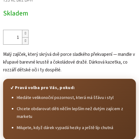
Měrná
Skladem
cena:
Malý zajíček, který skrývá dvě porce sladkého překvapení — mandle v
křupavé barevné krustě a čokoládové dražé. Dárková kazetka, co
rozzáří dětské oči i ty dospělé.
✔ Pravá volba pro Vás, pokud:
Hledáte velikonoční pozornost, která má šťávu i styl
Chcete obdarovat děti něčím lepším než dutým zajícem z
marketu
Milujete, když dárek vypadá hezky a ještě líp chutná