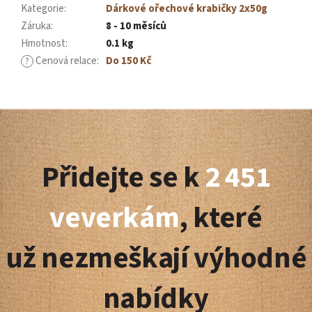
Kategorie
:
Dárkové ořechové krabičky 2x50g
Záruka
:
8 - 10 měsíců
Hmotnost
:
0.1 kg
Cenová relace
:
Do 150 Kč
?
Z
á
Přidejte se k
2 451
p
a
veverkám
, které
t
už nezmeškají výhodné
í
nabídky