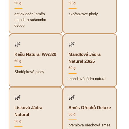
50 g
50 g
antioxidační směs
skořápkové plody
mandlí a sušeného
ovoce
🌿
🌿
Kešu Natural Ww320
Mandlová Jádra
Natural 23/25
50 g
50 g
Skořápkové plody
mandlová jádra natural
🌿
🌿
Lísková Jádra
Směs Ořechů Deluxe
Natural
50 g
50 g
prémiová ořechová směs