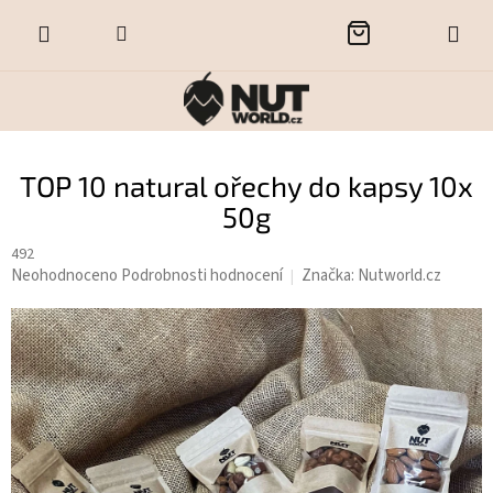
Přejít
NÁKUPNÍ
na
obsah
KOŠÍK
TOP 10 natural ořechy do kapsy 10x
50g
492
Průměrné
Neohodnoceno
Podrobnosti hodnocení
Značka:
Nutworld.cz
hodnocení
produktu
je
0,0
z
5
hvězdiček.