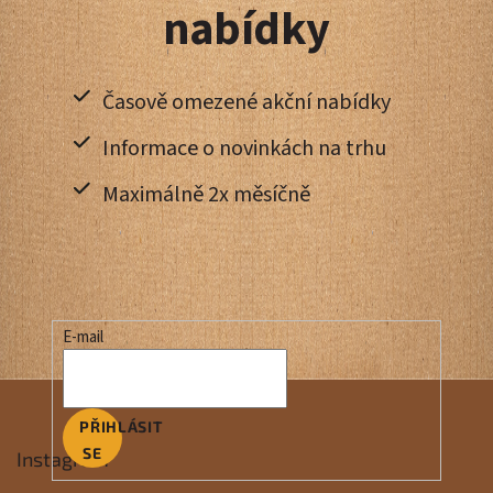
nabídky
Časově omezené akční nabídky
Informace o novinkách na trhu
Maximálně 2x měsíčně
E-mail
PŘIHLÁSIT
SE
Instagram