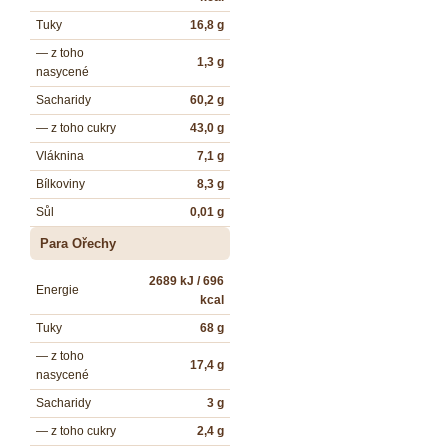
Tuky
16,8 g
— z toho
1,3 g
nasycené
Sacharidy
60,2 g
— z toho cukry
43,0 g
Vláknina
7,1 g
Bílkoviny
8,3 g
Sůl
0,01 g
Para Ořechy
2689 kJ / 696
Energie
kcal
Tuky
68 g
— z toho
17,4 g
nasycené
Sacharidy
3 g
— z toho cukry
2,4 g