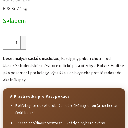
Měrná
898 Kč / 1 kg
cena:
Skladem
Deset malých sáčků s mašličkou, každý jiný příběh chuti — od
klasické studentské směsi po exotické para ořechy z Bolívie. Hodí se
jako pozornost pro kolegy, výslužka z oslavy nebo prostě radost do
vlastní kapsy.
✔ Pravá volba pro Vás, pokud:
Potřebujete deset drobných dárečků najednou (a nechcete
řešit balení)
Chcete nabídnout pestrost — každý si vybere svého