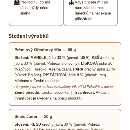
🏫
🎄
Pro rodinu, co má
Když chcete mít po
ráda každý něco
ruce zásobu mini
jiného
dárečků na nečekané
příležitosti
Složení výrobků
Prémiový Ořechový Mix — 50 g
Složení:
MANDLE
jádra 30 % (původ:
USA
),
KEŠU
ořechy
jádra 30 % (původ: Pobřeží slonoviny),
LÍSKOVÁ
jádra 20
% (původ: Turecko, Ázerbájdžán),
PARA
ořechy jádra 12 %
(původ: Bolívie),
PISTÁCIOVÁ
jádra 8 % (původ: Írán).
Mícháno v České republice.
Alergeny jsou ve složení vyznačeny VELKÝM PÍSMEM a tučně.
Země původu:
Česká republika |
Trvanlivost:
Aktuální
trvanlivost je uvedena na obalu produktu.
Směs Jader — 50 g
Složení:
KEŠU
ořechy jádra 30 % (původ: Pobřeží