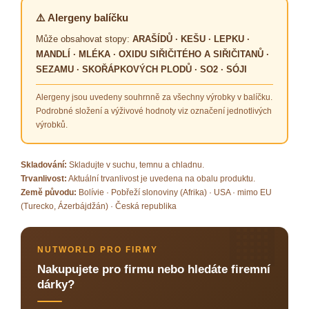
⚠️ Alergeny balíčku
Může obsahovat stopy:
ARAŠÍDŮ · KEŠU · LEPKU ·
MANDLÍ · MLÉKA · OXIDU SIŘIČITÉHO A SIŘIČITANŮ ·
SEZAMU · SKOŘÁPKOVÝCH PLODŮ · SO2 · SÓJI
Alergeny jsou uvedeny souhrnně za všechny výrobky v balíčku.
Podrobné složení a výživové hodnoty viz označení jednotlivých
výrobků.
Skladování:
Skladujte v suchu, temnu a chladnu.
Trvanlivost:
Aktuální trvanlivost je uvedena na obalu produktu.
Země původu:
Bolívie · Pobřeží slonoviny (Afrika) · USA · mimo EU
(Turecko, Ázerbájdžán) · Česká republika
🏢
NUTWORLD PRO FIRMY
Nakupujete pro firmu nebo hledáte firemní
dárky?