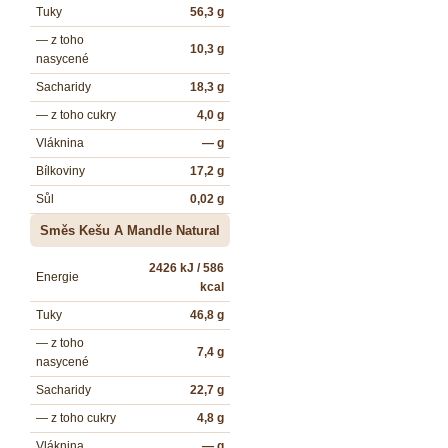
Tuky
56,3 g
— z toho
10,3 g
nasycené
Sacharidy
18,3 g
— z toho cukry
4,0 g
Vláknina
— g
Bílkoviny
17,2 g
Sůl
0,02 g
Směs Kešu A Mandle Natural
2426 kJ / 586
Energie
kcal
Tuky
46,8 g
— z toho
7,4 g
nasycené
Sacharidy
22,7 g
— z toho cukry
4,8 g
Vláknina
— g