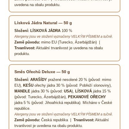
uvedena na obalu produktu.
Lísková Jádra Natural — 50 g
Složení:
LÍSKOVÁ JÁDRA
100 %
Alergeny jsou ve složení vyznačeny VELKÝM PÍSMEM a tučně.
Země původu:
mimo EU (Turecko, Ázerbájdžán) |
Trvanlivost:
Aktuální trvanlivost je uvedena na obalu
produktu.
Směs Ořechů Deluxe — 50 g
Složení:
ARAŠÍDY
pražené nesolené 20 % (původ: mimo
EU),
KEŠU
ořechy jádra 30 % (původ: Pobřeží slonoviny),
MANDLE
jádra 30 % (původ:
USA
),
LÍSKOVÁ
jádra 15 %
(původ: Turecko, Ázerbájdžán),
PEKANOVÉ OŘECHY
jádra 5 % (původ: Jihoafrická republika). Mícháno v České
republice.
Alergeny jsou ve složení vyznačeny VELKÝM PÍSMEM a tučně.
Země původu:
Česká republika |
Trvanlivost:
Aktuální
trvanlivost je uvedena na obalu produktu.