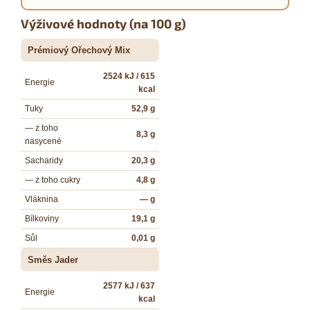
Výživové hodnoty (na 100 g)
Prémiový Ořechový Mix
2524 kJ / 615
Energie
kcal
Tuky
52,9 g
— z toho
8,3 g
nasycené
Sacharidy
20,3 g
— z toho cukry
4,8 g
Vláknina
— g
Bílkoviny
19,1 g
Sůl
0,01 g
Směs Jader
2577 kJ / 637
Energie
kcal