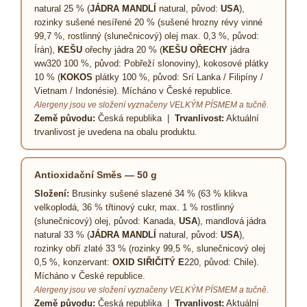
natural 25 % (
JÁDRA MANDLÍ
natural, původ:
USA
),
rozinky sušené nesířené 20 % (sušené hrozny révy vinné
99,7 %, rostlinný (slunečnicový) olej max. 0,3 %, původ:
Írán),
KEŠU
ořechy jádra 20 % (
KEŠU OŘECHY
jádra
ww320 100 %, původ: Pobřeží slonoviny), kokosové plátky
10 % (
KOKOS
plátky 100 %, původ: Srí Lanka / Filipíny /
Vietnam / Indonésie). Mícháno v České republice.
Alergeny jsou ve složení vyznačeny VELKÝM PÍSMEM a tučně.
Země původu:
Česká republika |
Trvanlivost:
Aktuální
trvanlivost je uvedena na obalu produktu.
Antioxidační Směs — 50 g
Složení:
Brusinky sušené slazené 34 % (63 % klikva
velkoplodá, 36 % třtinový cukr, max. 1 % rostlinný
(slunečnicový) olej, původ: Kanada,
USA
), mandlová jádra
natural 33 % (
JÁDRA MANDLÍ
natural, původ:
USA
),
rozinky obří zlaté 33 % (rozinky 99,5 %, slunečnicový olej
0,5 %, konzervant:
OXID SIŘIČITÝ E
220, původ: Chile).
Mícháno v České republice.
Alergeny jsou ve složení vyznačeny VELKÝM PÍSMEM a tučně.
Země původu:
Česká republika |
Trvanlivost:
Aktuální