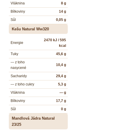
Vláknina
8 g
Bílkoviny
14 g
Sůl
0,05 g
Kešu Natural Ww320
2470 kJ / 595
Energie
kcal
Tuky
45,6 g
— z toho
10,4 g
nasycené
Sacharidy
29,4 g
— z toho cukry
5,3 g
Vláknina
— g
Bílkoviny
17,7 g
Sůl
0 g
Mandlová Jádra Natural
23/25