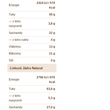
2424 kJ / 579
Energie
kcal
Tuky
50 g
— z toho
3,8 g
nasycené
Sacharidy
22 g
— z toho cukry
4 g
Vláknina
13 g
Bílkoviny
21 g
Sůl
0 g
Lísková Jádra Natural
2766 kJ / 670
Energie
kcal
Tuky
63,0 g
— z toho
5,3 g
nasycené
Sacharidy
27,0 g