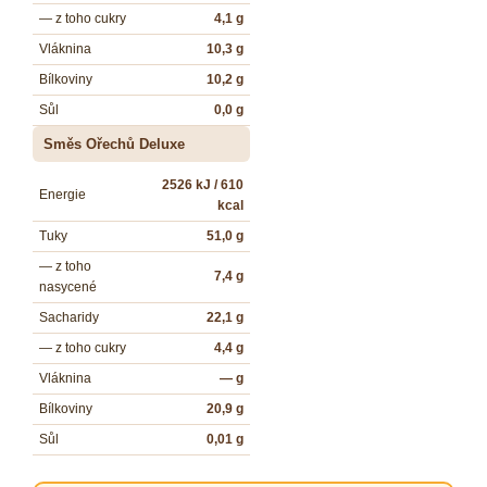
— z toho cukry
4,1 g
Vláknina
10,3 g
Bílkoviny
10,2 g
Sůl
0,0 g
Směs Ořechů Deluxe
2526 kJ / 610
Energie
kcal
Tuky
51,0 g
— z toho
7,4 g
nasycené
Sacharidy
22,1 g
— z toho cukry
4,4 g
Vláknina
— g
Bílkoviny
20,9 g
Sůl
0,01 g