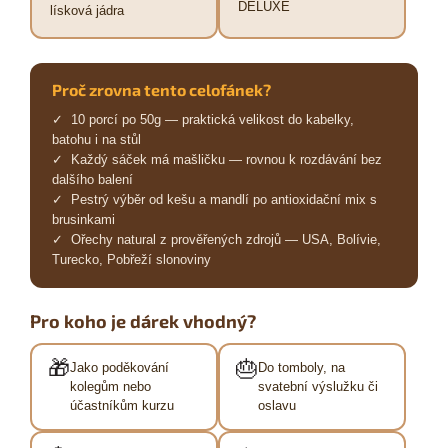
DELUXE
lísková jádra
Proč zrovna tento celofánek?
✓ 10 porcí po 50g — praktická velikost do kabelky,
batohu i na stůl
✓ Každý sáček má mašličku — rovnou k rozdávání bez
dalšího balení
✓ Pestrý výběr od kešu a mandlí po antioxidační mix s
brusinkami
✓ Ořechy natural z prověřených zdrojů — USA, Bolívie,
Turecko, Pobřeží slonoviny
Pro koho je dárek vhodný?
🎁
🎂
Jako poděkování
Do tomboly, na
kolegům nebo
svatební výslužku či
účastníkům kurzu
oslavu