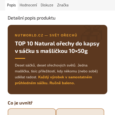
Popis
Hodnocení
Diskuze
Značka
Detailní popis produktu
🎁
NUTWORLD.CZ — SVĚT OŘECHŮ
TOP 10 Natural ořechy do kapsy
v sáčku s mašličkou 10×50g
Deset sáčků, deset ořechových světů. Jedna
mašlička, tisíc příležitostí, kdy někomu (nebo sobě)
udělat radost.
Každý výrobek v samostatném
průhledném sáčku. Ručně baleno.
Co je uvnitř