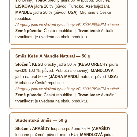
slonoviny),
PARA
ořechy jádra 30 % (původ: Bolívie),
LÍSKOVÁ
jádra 20 % (původ: Turecko, Ázerbájdžán),
MANDLE
jádra 20 % (původ:
USA
). Mícháno v České
republice.
Alergeny jsou ve složení vyznačeny VELKÝM PÍSMEM a tučně.
Země původu:
Česká republika |
Trvanlivost:
Aktuální
trvanlivost je uvedena na obalu produktu.
Směs Kešu A Mandle Natural — 50 g
Složení:
KEŠU
ořechy jádra 50 % (
KEŠU OŘECHY
jádra
ww320 100 %, původ: Pobřeží slonoviny),
MANDLOVÁ
jádra natural 50 % (
JÁDRA MANDLÍ
natural, původ:
USA
).
Mícháno v České republice.
Alergeny jsou ve složení vyznačeny VELKÝM PÍSMEM a tučně.
Země původu:
Česká republika |
Trvanlivost:
Aktuální
trvanlivost je uvedena na obalu produktu.
Studentská Směs — 50 g
Složení:
ARAŠÍDY
loupané pražené 25 % (
ARAŠÍDY
loupané pražené, původ: mimo EU),
MANDLOVÁ
jádra