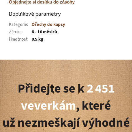
Objednejte si desítku do zásoby
Doplňkové parametry
Kategorie
:
Ořechy do kapsy
Záruka
:
6 - 10 měsíců
Hmotnost
:
0.5 kg
Z
á
Přidejte se k
2 451
p
a
veverkám
, které
t
už nezmeškají výhodné
í