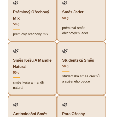
🌿
🌿
Prémiový Ořechový
Směs Jader
Mix
50 g
50 g
prémiová směs
ořechových jader
prémiový ořechový mix
🌿
🌿
Směs Kešu A Mandle
Studentská Směs
Natural
50 g
50 g
studentská směs ořechů
a sušeného ovoce
směs kešu a mandlí
natural
🌿
🌿
Antioxidační Směs
Para Ořechy