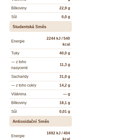
Bílkoviny
22,9 g
Sůl
0,0 g
Studentská Směs
2244 kJ / 540
Energie
kcal
Tuky
40,0 g
— z toho
11,3 g
nasycené
Sacharidy
31,0 g
— z toho cukry
14,2 g
Vláknina
— g
Bílkoviny
18,1 g
Sůl
0,01 g
Antioxidační Směs
1692 kJ / 404
Energie
kcal