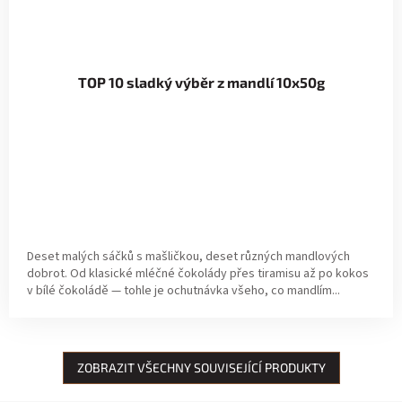
TOP 10 sladký výběr z mandlí 10x50g
Deset malých sáčků s mašličkou, deset různých mandlových
dobrot. Od klasické mléčné čokolády přes tiramisu až po kokos
v bílé čokoládě — tohle je ochutnávka všeho, co mandlím...
ZOBRAZIT VŠECHNY SOUVISEJÍCÍ PRODUKTY