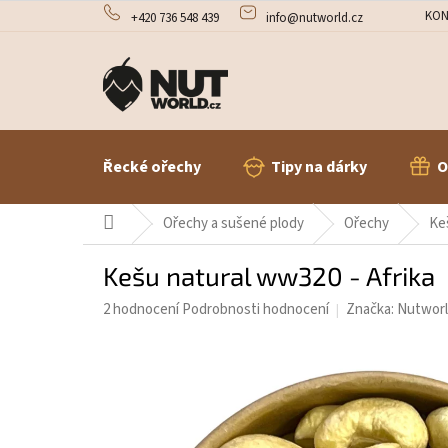
Přejít
KON
+420 736 548 439
info@nutworld.cz
na
obsah
Řecké ořechy
Tipy na dárky
O
Domů
Ořechy a sušené plody
Ořechy
Ke
Kešu natural ww320 - Afrika
Průměrné
2 hodnocení
Podrobnosti hodnocení
Značka:
Nutworl
hodnocení
produktu
je
5,0
z
5