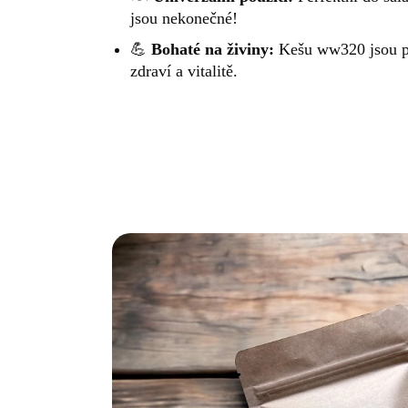
jsou nekonečné!
💪
Bohaté na živiny:
Kešu ww320 jsou pln
zdraví a vitalitě.