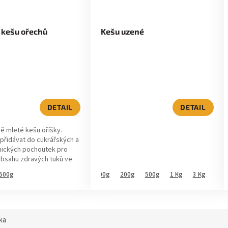
 kešu ořechů
Kešu uzené
Průměrné
hodnocení
produktu
je
5,0
DETAIL
DETAIL
z
5
ě mleté kešu oříšky.
hvězdiček.
přidávat do cukrářských a
ických pochoutek pro
obsahu zdravých tuků ve
voru.
500g
50g
100g
200g
500g
1 Kg
3 Kg
50g
ka