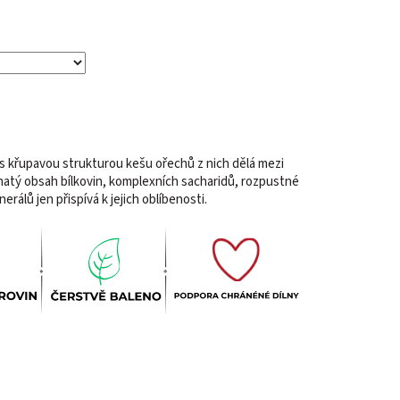
s křupavou strukturou kešu ořechů z nich dělá mezi
Bohatý obsah bílkovin, komplexních sacharidů, rozpustné
erálů jen přispívá k jejich oblíbenosti.