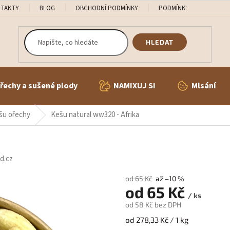
TAKTY
BLOG
OBCHODNÍ PODMÍNKY
PODMÍNKY OCHRANY OS
HLEDAT
řechy a sušené plody
NAMIXUJ SI
Mlsání
šu ořechy
Kešu natural ww320 - Afrika
d.cz
od 65 Kč
až –10 %
od
65 Kč
/ ks
od
58 Kč
bez DPH
Měrná
od 278,33 Kč / 1 kg
cena: