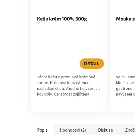
Kešu krém 100% 300g
Mouka z
DETAIL
Jádra kešu v prémiové krémové
Velmi jemn
formě. Krémová konzistence s
Mouku lze 
nasládlou chutí. Vhodné ke všemu a
gastronom
kdykoliv. Čerstvost zajištěna
navýšení 
výrobou po menších dávkách každý
Vašem výt
týden.
Popis
Hodnocení (2)
Diskuze
Znač