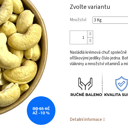
Zvolte variantu
Množství:
Nasládlá krémová chuť společně 
oříškovými jedlíky číslo jedna. 
vlákniny a množství vitaminů a min
OD 65 KČ
AŽ –10 %
Detailní informace