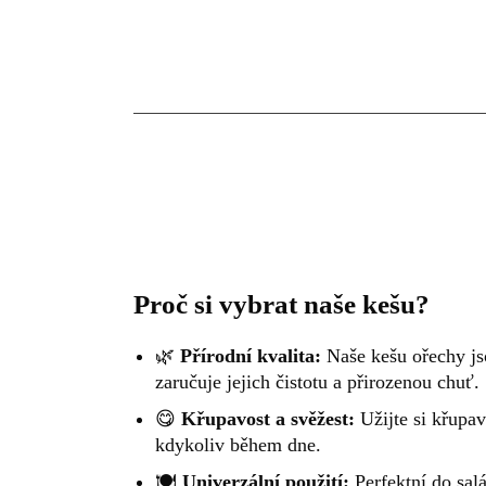
Proč si vybrat naše kešu?
🌿
Přírodní kvalita:
Naše kešu ořechy jso
zaručuje jejich čistotu a přirozenou chuť.
😋
Křupavost a svěžest:
Užijte si křupav
kdykoliv během dne.
🍽
Univerzální použití:
Perfektní do sal