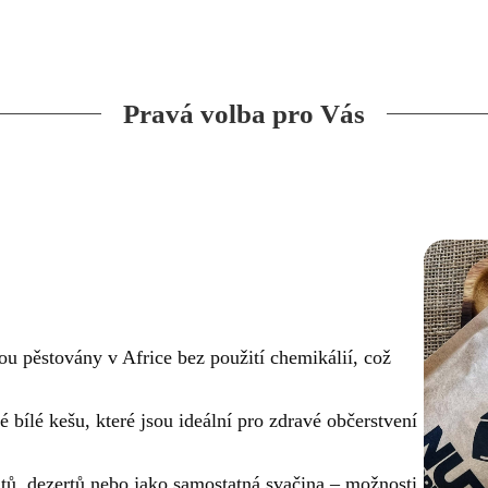
Pravá volba pro Vás
u pěstovány v Africe bez použití chemikálií, což
é bílé kešu, které jsou ideální pro zdravé občerstvení
átů, dezertů nebo jako samostatná svačina – možnosti