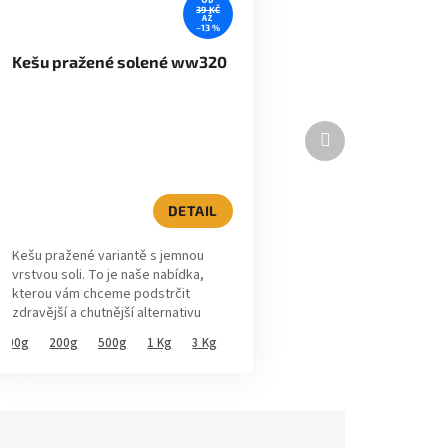
OD
39 KČ
AŽ
–13 %
Kešu pražené solené ww320
Další
produkt
DETAIL
Kešu pražené variantě s jemnou
vrstvou soli. To je naše nabídka,
kterou vám chceme podstrčit
zdravější a chutnější alternativu
běžných křupek a brambůrků. Do
100g
200g
500g
1 Kg
3 Kg
ovesné kaše je...