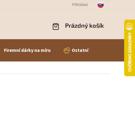
OBNÍCH ÚDAJŮ
ODSTOUPENÍ OD SMLOUVY
Přihlášení
REKLAMACE ZBOŽÍ
Prázdný košík
NÁKUPNÍ
KOŠÍK
Firemní dárky na míru
Ostatní