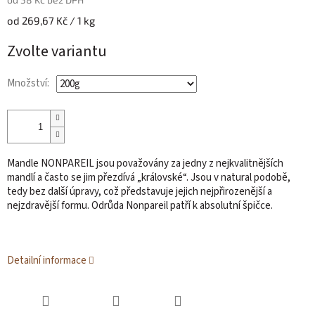
Měrná
od 269,67 Kč / 1 kg
cena:
Zvolte variantu
Množství:
Mandle NONPAREIL jsou považovány za jedny z nejkvalitnějších
mandlí a často se jim přezdívá „královské“. Jsou v natural podobě,
tedy bez další úpravy, což představuje jejich nejpřirozenější a
nejzdravější formu. Odrůda Nonpareil patří k absolutní špičce.
Detailní informace