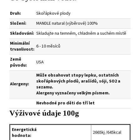
Druh:
Skořápkové plody
Složení:
MANDLE natural (výběrové) 100%
Skladování:
Skladujte na temném, chladném a suchém místě
Minimální
6 - 10 měsíců
trvanlivost:
Země
USA
původu:
Může obsahovat stopy lepku, ostatních
skořápkových plodů, arašídů, sóji, SO2 a
Alergeny:
sezamu.
Alergeny vyznačeny velkým písmem.
Nevhodné pro děti do tří let
Výživové údaje 100g
Energetická
2665kj /645kcal
hodnota: