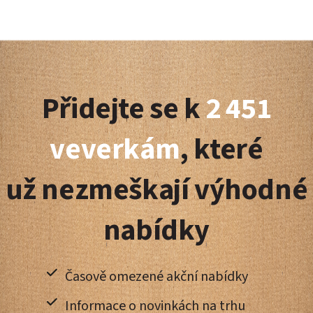
Z
á
Přidejte se k
2 451
p
a
veverkám
, které
t
už nezmeškají výhodné
í
nabídky
Časově omezené akční nabídky
Informace o novinkách na trhu