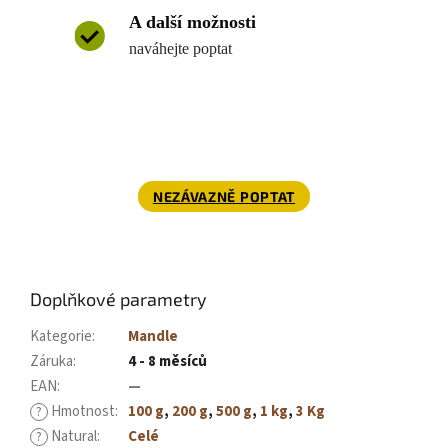
A další možnosti
naváhejte poptat
NEZÁVAZNĚ POPTAT
Doplňkové parametry
Kategorie
:
Mandle
Záruka
:
4 - 8 měsíců
EAN
:
—
Hmotnost
:
100 g
,
200 g
,
500 g
,
1 kg
,
3 Kg
?
Natural
:
Celé
?