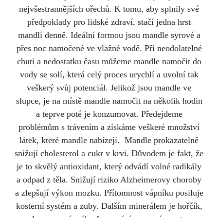
nejvšestrannějších ořechů. K tomu, aby splnily své
předpoklady pro lidské zdraví, stačí jedna hrst
mandlí denně. Ideální formou jsou mandle syrové a
přes noc namočené ve vlažné vodě. Při neodolatelné
chuti a nedostatku času můžeme mandle namočit do
vody se solí, která celý proces urychlí a uvolní tak
veškerý svůj potenciál. Jelikož jsou mandle ve
slupce, je na místě mandle namočit na několik hodin
a teprve poté je konzumovat. Předejdeme
problémům s trávením a získáme veškeré množství
látek, které mandle nabízejí. Mandle prokazatelně
snižují cholesterol a cukr v krvi. Důvodem je fakt, že
je to skvělý antioxidant, který odvádí volné radikály
a odpad z těla. Snižují riziko Alzheimerovy choroby
a zlepšují výkon mozku. Přítomnost vápníku posiluje
kosterní systém a zuby. Dalším minerálem je hořčík,