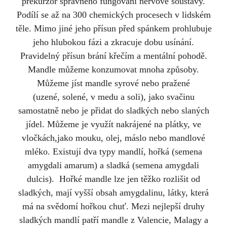
prekurzor správného fungování nervové soustavy.
Podílí se až na 300 chemických procesech v lidském
těle. Mimo jiné jeho přísun před spánkem prohlubuje
jeho hlubokou fázi a zkracuje dobu usínání.
Pravidelný přísun brání křečím a mentální pohodě.
Mandle můžeme konzumovat mnoha způsoby.
Můžeme jíst mandle syrové nebo pražené
(uzené, solené, v medu a soli), jako svačinu
samostatně nebo je přidat do sladkých nebo slaných
jídel. Můžeme je využít nakrájené na plátky, ve
vločkách,jako mouku, olej, máslo nebo mandlové
mléko. Existují dva typy mandlí, hořká (semena
amygdali amarum) a sladká (semena amygdali
dulcis). Hořké mandle lze jen těžko rozlišit od
sladkých, mají vyšší obsah amygdalinu, látky, která
má na svědomí hořkou chuť. Mezi nejlepší druhy
sladkých mandlí patří mandle z Valencie, Malagy a