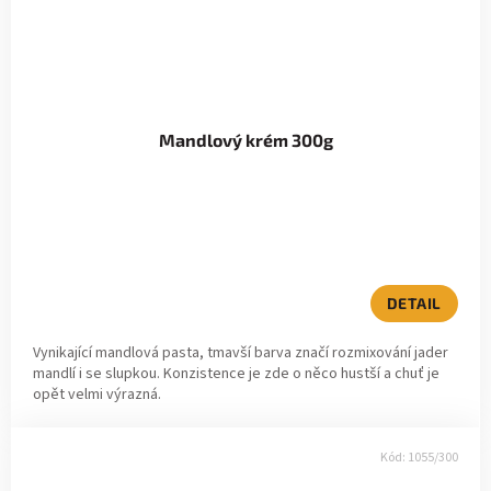
Mandlový krém 300g
DETAIL
Vynikající mandlová pasta, tmavší barva značí rozmixování jader
mandlí i se slupkou. Konzistence je zde o něco hustší a chuť je
opět velmi výrazná.
Kód:
1055/300