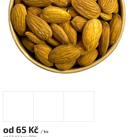
od
65 Kč
/ ks
od
58 Kč
bez DPH