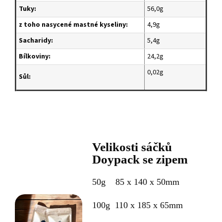
Tuky:
56,0g
z toho nasycené mastné kyseliny:
4,9g
S
acharidy:
5,4g
Bílkoviny:
24,2g
0,02g
Sůl:
Velikosti sáčků
Doypack se zipem
50g 85 x 140 x 50mm
100g 110 x 185 x 65mm