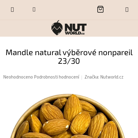
Přejít
NÁKUPNÍ
na
obsah
KOŠÍK
Mandle natural výběrové nonpareil
23/30
Průměrné
Neohodnoceno
Podrobnosti hodnocení
Značka:
Nutworld.cz
hodnocení
produktu
je
0,0
z
5
hvězdiček.