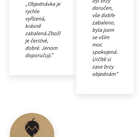
byl brzy
„Objednávka je
doručen,
rychle
vše dobře
vyřízená,
zabaleno,
krásně
byla jsem
zabalená.Zboží
se vším
je čerstvé,
moc
dobré. Jenom
spokojená.
doporučuji.”
Určitě si
zase brzy
objednám”