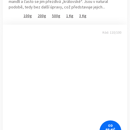
mandlí a často se jim přezdívá „královské“. Jsou v natural
podobě, tedy bez další úpravy, což představuje jejich...
100g
200g
500g
1 Kg
3 Kg
Kód:
110/100
OD
65 KČ