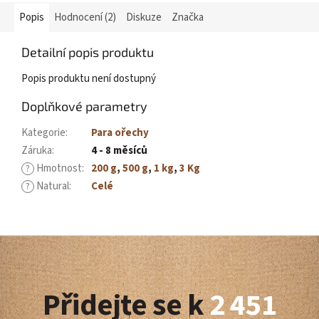
Popis
Hodnocení (2)
Diskuze
Značka
Detailní popis produktu
Popis produktu není dostupný
Doplňkové parametry
Kategorie
:
Para ořechy
Záruka
:
4 - 8 měsíců
Hmotnost
:
200 g
,
500 g
,
1 kg
,
3 Kg
?
Natural
:
Celé
?
Z
á
Přidejte se k
2 451
p