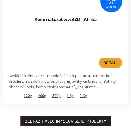
AŽ
–10 %
Kešu natural ww320 - Afrika
Průměrné
hodnocení
produktu
je
5,0
DETAIL
z
5
Nasládlá krémová chuť společně s křupavou strukturou kešu
hvězdiček.
ořechů z nich dělá mezi oříškovými jedlíky číslo jedna. Bohatý
obsah bílkovin, komplexních sacharidů, rozpustné...
100g
200g
500g
1 Kg
3 Kg
ZOBRAZIT VŠECHNY SOUVISEJÍCÍ PRODUKTY