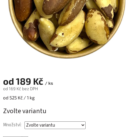
od
189 Kč
/ ks
od
169 Kč
bez DPH
Měrná
od 525 Kč / 1 kg
cena:
Zvolte variantu
Množství: