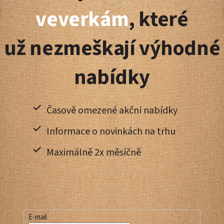
a
veverkám
, které
t
už nezmeškají výhodné
í
nabídky
Časově omezené akční nabídky
Informace o novinkách na trhu
Maximálně 2x měsíčně
E-mail