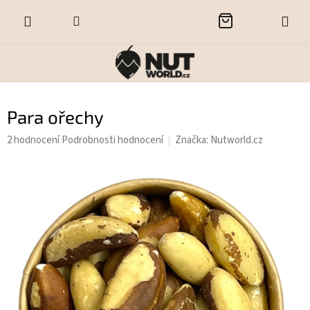
Přejít
NÁKUPNÍ
na
obsah
KOŠÍK
Para ořechy
Průměrné
2 hodnocení
Podrobnosti hodnocení
Značka:
Nutworld.cz
hodnocení
produktu
je
5,0
z
5
hvězdiček.