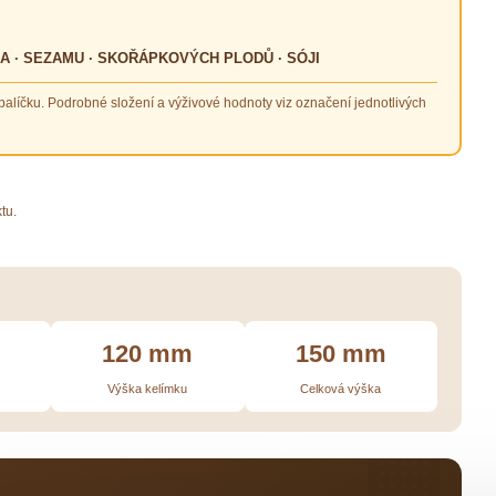
KA · SEZAMU · SKOŘÁPKOVÝCH PLODŮ · SÓJI
alíčku. Podrobné složení a výživové hodnoty viz označení jednotlivých
tu.
120 mm
150 mm
Výška kelímku
Celková výška
🏢