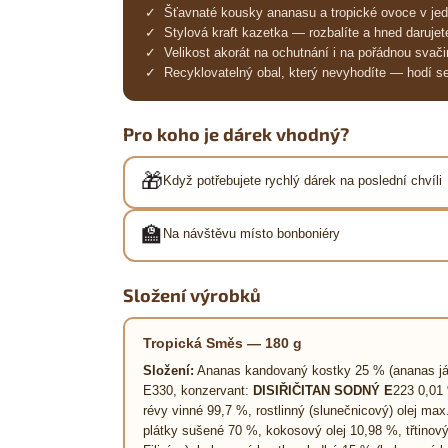
✓ Šťavnaté kousky ananasu a tropické ovoce v je
✓ Stylová kraft kazetka — rozbalíte a hned darujet
✓ Velikost akorát na ochutnání i na pořádnou svači
✓ Recyklovatelný obal, který nevyhodíte — hodí se 
Pro koho je dárek vhodný?
🎁
Když potřebujete rychlý dárek na poslední chvíli
🏫
Na návštěvu místo bonboniéry
Složení výrobků
Tropická Směs — 180 g
Složení:
Ananas kandovaný kostky 25 % (ananas jádro
E330, konzervant:
DISIŘIČITAN SODNÝ E
223 0,01 
révy vinné 99,7 %, rostlinný (slunečnicový) olej ma
plátky sušené 70 %, kokosový olej 10,98 %, třtino