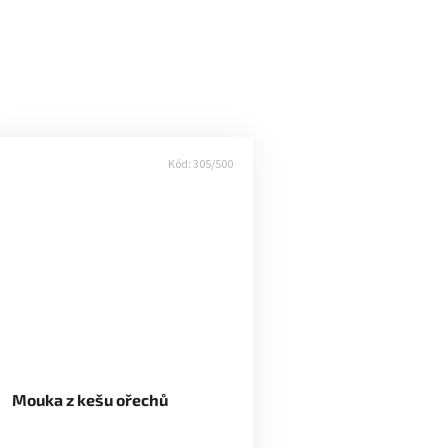
Kód:
305/500
Mouka z kešu ořechů