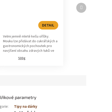
Další
produkt
DETAIL
Velmi jemně mleté kešu oříšky.
Mouku lze přidávat do cukrářských a
gastronomických pochoutek pro
navýšení obsahu zdravých tuků ve
Vašem výtvoru.
500g
lňkové parametry
gorie
:
Tipy na dárky