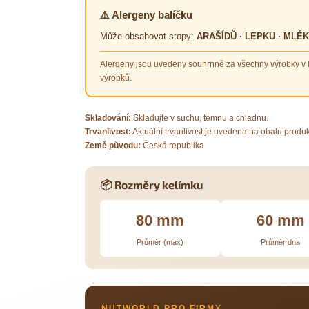
⚠️ Alergeny balíčku
Může obsahovat stopy:
ARAŠÍDŮ · LEPKU · MLÉ
Alergeny jsou uvedeny souhrnně za všechny výrobky v b
výrobků.
Skladování:
Skladujte v suchu, temnu a chladnu.
Trvanlivost:
Aktuální trvanlivost je uvedena na obalu produk
Země původu:
Česká republika
📦 Rozměry kelímku
80 mm
60 mm
Průměr (max)
Průměr dna
NUTWORLD PRO FIRMY