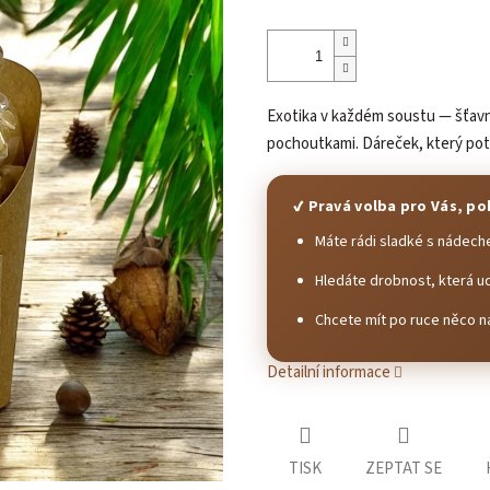
Exotika v každém soustu — šťavn
pochoutkami. Dáreček, který potě
✔ Pravá volba pro Vás, po
Máte rádi sladké s nádech
Hledáte drobnost, která u
Chcete mít po ruce něco na
Detailní informace
TISK
ZEPTAT SE