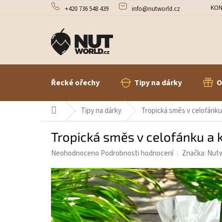
Přejít
KON
+420 736 548 439
info@nutworld.cz
na
obsah
Řecké ořechy
Tipy na dárky
O
Domů
Tipy na dárky
Tropická směs v celofánku
Tropická směs v celofánku a 
Průměrné
Neohodnoceno
Podrobnosti hodnocení
Značka:
Nutw
hodnocení
produktu
je
0,0
z
5