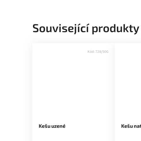
Související produkty
Kód:
728/50G
Kešu uzené
Kešu nat