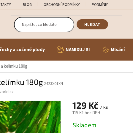
TAKTY
BLOG
OBCHODNÍ PODMÍNKY
PODMÍNKY OCHRANY OS
HLEDAT
řechy a sušené plody
NAMIXUJ SI
Mlsání
 a kelímku 180g
kelímku 180g
2423X01XN
orld.cz
129 Kč
/ ks
115 Kč bez DPH
Měrná
Skladem
cena: