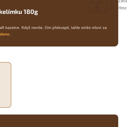
🎁
Záru
Hmo
 kelímku 180g
aft kazetce. Když nevíte, čím překvapit, tahle směs mluví za
aleno.