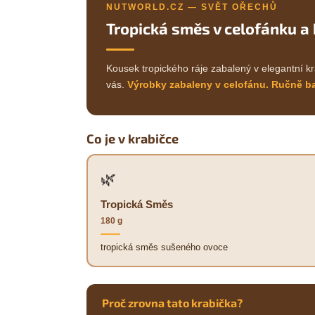
NUTWORLD.CZ — SVĚT OŘECHŮ
Tropická směs v celofánku a
Kousek tropického ráje zabalený v elegantní kr
vás.
Výrobky zabaleny v celofánu. Ručně b
Co je v krabičce
🌿
Tropická Směs
180 g
tropická směs sušeného ovoce
Proč zrovna tato krabička?