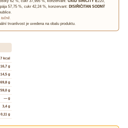
kostky 62 %, cukr 37,995 %, konzervant:
OXID SIŘIČITÝ E
220,
pája 57,75 %, cukr 42,24 %, konzervant:
DISIŘIČITAN SODNÝ
ublice.
 tučně.
ální trvanlivost je uvedena na obalu produktu.
17 kcal
16,7 g
14,5 g
69,8 g
59,0 g
— g
3,4 g
0,11 g