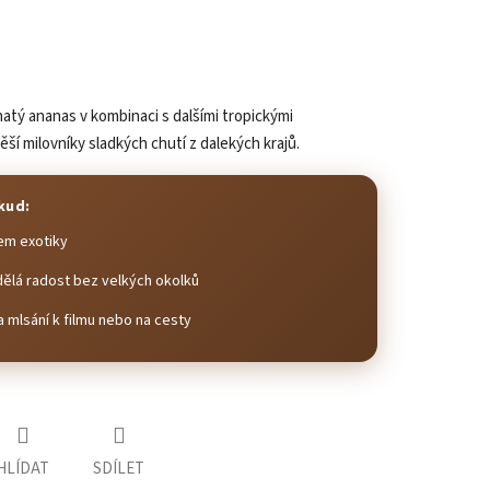
atý ananas v kombinaci s dalšími tropickými
ší milovníky sladkých chutí z dalekých krajů.
kud:
em exotiky
dělá radost bez velkých okolků
 mlsání k filmu nebo na cesty
HLÍDAT
SDÍLET