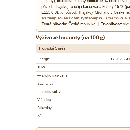
Filipíny), kokosové kostky sladké 15 % (kokosové 
původ: Thajsko), papája kandovaná kostky 15 % (pa
E
223 0,01 %, původ: Thajsko). Mícháno v České rep
Alergeny jsou ve složení vyznačeny VELKÝM PÍSMEM a
Země původu:
Česká republika |
Trvanlivost:
Aktu
Výživové hodnoty (na 100 g)
Tropická Směs
Energie
1760 kJ / 4
Tuky
— z toho nasycené
Sacharidy
— z toho cukry
Vláknina
Bílkoviny
Sůl