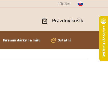
OBNÍCH ÚDAJŮ
ODSTOUPENÍ OD SMLOUVY
Přihlášení
REKLAMACE ZBOŽÍ
Prázdný košík
NÁKUPNÍ
KOŠÍK
Firemní dárky na míru
Ostatní