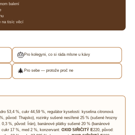
dnom balení
e
nu
na tisíc věcí
🎂
Pro kolegyni, co si ráda mlsne u kávy
🎄
Pro sebe — protože proč ne
 53,4 %, cukr 44,59 %, regulátor kyselosti: kyselina citronová
%, původ: Thajsko), rozinky sušené nesířené 25 % (sušené hrozny
x. 0,3 %, původ: Írán), banánové plátky sušené 20 % (banánové
vý cukr 17 %, med 2 %, konzervant:
OXID SIŘIČITÝ E
220, původ: