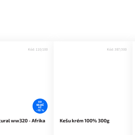
Kód:
110/100
Kód:
387/300
OD
65 KČ
AŽ
–10 %
ural ww320 - Afrika
Kešu krém 100% 300g