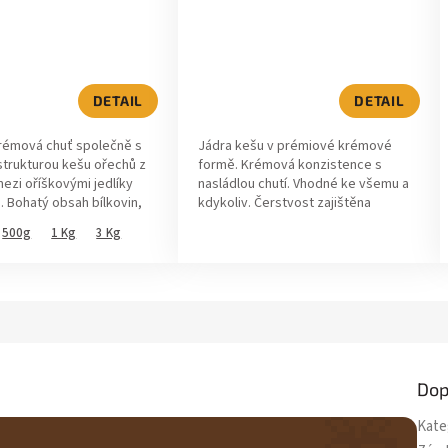
í
DETAIL
DETAIL
krémová chuť společně s
Jádra kešu v prémiové krémové
.
trukturou kešu ořechů z
formě. Krémová konzistence s
mezi oříškovými jedlíky
nasládlou chutí. Vhodné ke všemu a
a. Bohatý obsah bílkovin,
kdykoliv. Čerstvost zajištěna
h sacharidů, rozpustné...
výrobou po menších dávkách každý
500g
1 Kg
3 Kg
týden.
Dop
Kate