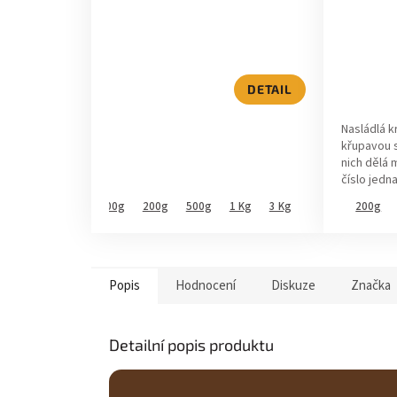
Průměrné
Průměrné
hodnocení
hodnocen
produktu
produktu
je
je
5,0
5,0
DETAIL
z
z
5
5
Nasládlá 
hvězdiček.
hvězdiček
křupavou s
nich dělá 
číslo jedn
komplexníc
50g
100g
200g
500g
1 Kg
3 Kg
100g
200g
Popis
Hodnocení
Diskuze
Značka
Detailní popis produktu