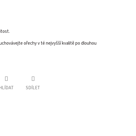
itost.
 uchovávejte ořechy v té nejvyšší kvalitě po dlouhou
HLÍDAT
SDÍLET