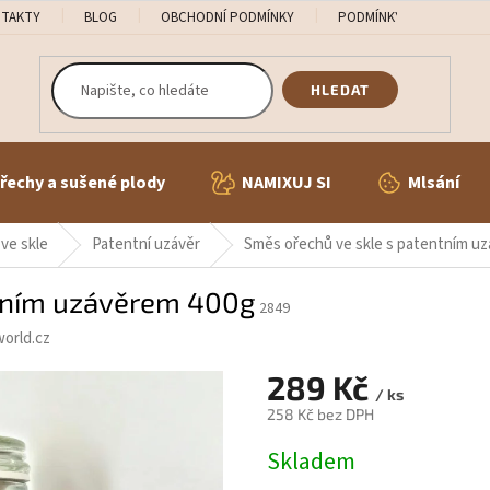
TAKTY
BLOG
OBCHODNÍ PODMÍNKY
PODMÍNKY OCHRANY OS
HLEDAT
řechy a sušené plody
NAMIXUJ SI
Mlsání
ve skle
Patentní uzávěr
Směs ořechů ve skle s patentním u
ntním uzávěrem 400g
2849
orld.cz
289 Kč
/ ks
258 Kč bez DPH
Měrná
Skladem
cena: