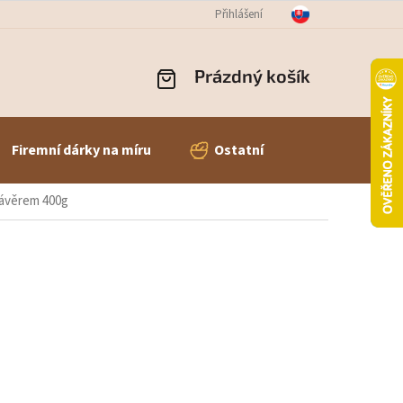
OBNÍCH ÚDAJŮ
ODSTOUPENÍ OD SMLOUVY
Přihlášení
REKLAMACE ZBOŽÍ
Prázdný košík
NÁKUPNÍ
KOŠÍK
Firemní dárky na míru
Ostatní
závěrem 400g