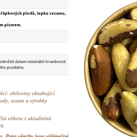
řápkových plodů, lepku sezamu,
kým písmem.
nkrétní datum minimální trvanlivosti
ého produktu
ící: obiloviny obsahující
lody, sezam a výrobky
st etiketu s aktuálními
ch.
y. Para ořechy jsou výjimečné