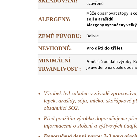
SKLADOVÁNÍ:
uzavřené
Může obsahovat stopy
sko
ALERGENY:
soji a arašídů.
Alergeny vyznačeny vel
ZEMĚ PŮVODU:
Bolívie
NEVHODNÉ:
Pro děti do tří let
MINIMÁLNÍ
9 měsíců od data výroby. Ko
je uvedeno na obalu dodan
TRVANLIVOST :
Výrobek byl zabalen v závodě zpracovávaj
lepek, arašídy, sóju, mléko, skořápkové p
obsahující SO2.
Před použitím výrobku doporučujeme přečí
informacemi o složení a výživových údají
Doporučená denní porce: 2-3 para ořech