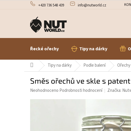
Přejít
KON
+420 736 548 439
info@nutworld.cz
na
obsah
Řecké ořechy
Tipy na dárky
O
Domů
Tipy na dárky
Podle balení
Ořechy 
Směs ořechů ve skle s pate
Průměrné
Neohodnoceno
Podrobnosti hodnocení
Značka:
Nutw
hodnocení
produktu
je
0,0
z
5