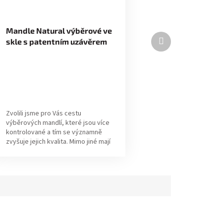
Mandle Natural výběrové ve
Další
skle s patentním uzávěrem
produkt
400g
Zvolili jsme pro Vás cestu
výběrových mandlí, které jsou více
kontrolované a tím se významně
zvyšuje jejich kvalita. Mimo jiné mají
plnou chuť mandlí, tak jak by to mělo
být...