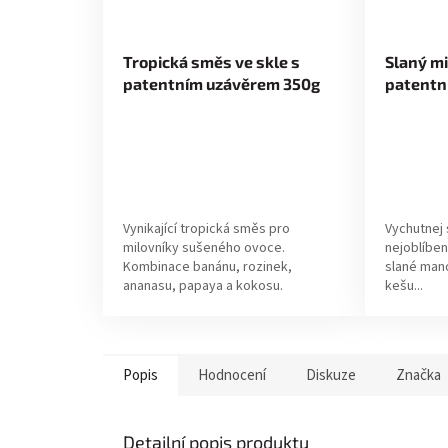
Tropická směs ve skle s
Slaný mi
patentním uzávěrem 350g
patentn
Vynikající tropická směs pro
Vychutnej 
milovníky sušeného ovoce.
nejoblíben
Kombinace banánu, rozinek,
slané mand
ananasu, papaya a kokosu.
kešu...
Popis
Hodnocení
Diskuze
Značka
Detailní popis produktu