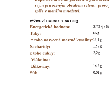
svým přirozeným obsahem selenu, proto 
spíše v menším množství.
VÝŽIVOVÉ HODNOTY na 100 g
2743 kj / 6
Energetická hodnota:
66 g
Tuky:
15,1 g
z toho nasycené mastné kyseliny:
12,2 g
S
acharidy:
2,2 g
z toho cukry:
Vláknina:
14,3 g
Bílkoviny:
0,01 g
Sůl: