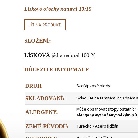
Lískové ořechy natural 13/15
JÍT NA PRODUKT
SLOŽENÍ:
LÍSKOVÁ
jádra natural 100 %
DŮLEŽITÉ INFORMACE
DRUH
Skořápkové plody
SKLADOVÁNÍ:
Skladujte na temném, chladném a
Může obsahovat stopy ostatních
ALERGENY:
Alergeny vyznačeny velkým p
ZEMĚ PŮVODU:
Turecko / Ázerbájdžán