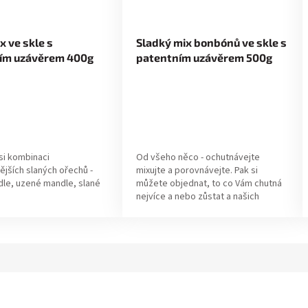
x ve skle s
Sladký mix bonbónů ve skle s
ím uzávěrem 400g
patentním uzávěrem 500g
si kombinaci
Od všeho něco - ochutnávejte
ějších slaných ořechů -
mixujte a porovnávejte. Pak si
le, uzené mandle, slané
můžete objednat, to co Vám chutná
nejvíce a nebo zůstat a našich
sladkých mixů.