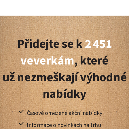
Z
á
Přidejte se k
2 451
p
a
veverkám
, které
t
už nezmeškají výhodné
í
nabídky
Časově omezené akční nabídky
Informace o novinkách na trhu