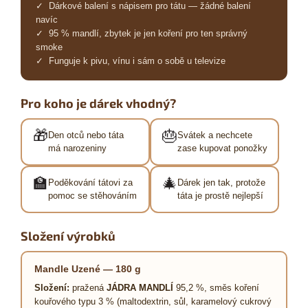
✓ Dárkové balení s nápisem pro tátu — žádné balení
navíc
✓ 95 % mandlí, zbytek je jen koření pro ten správný
smoke
✓ Funguje k pivu, vínu i sám o sobě u televize
Pro koho je dárek vhodný?
🎁
🎂
Den otců nebo táta
Svátek a nechcete
má narozeniny
zase kupovat ponožky
🏫
🎄
Poděkování tátovi za
Dárek jen tak, protože
pomoc se stěhováním
táta je prostě nejlepší
Složení výrobků
Mandle Uzené — 180 g
Složení:
pražená
JÁDRA MANDLÍ
95,2 %, směs koření
kouřového typu 3 % (maltodextrin, sůl, karamelový cukrový