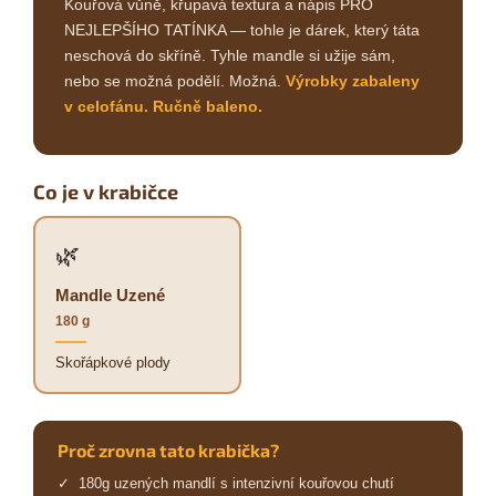
Kouřová vůně, křupavá textura a nápis PRO
NEJLEPŠÍHO TATÍNKA — tohle je dárek, který táta
neschová do skříně. Tyhle mandle si užije sám,
nebo se možná podělí. Možná.
Výrobky zabaleny
v celofánu. Ručně baleno.
Co je v krabičce
🌿
Mandle Uzené
180 g
Skořápkové plody
Proč zrovna tato krabička?
✓ 180g uzených mandlí s intenzivní kouřovou chutí