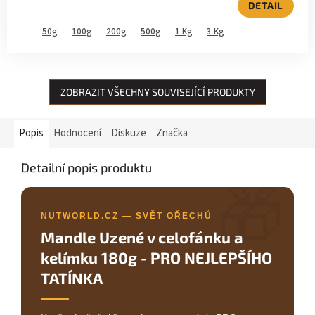
5,0
DETAIL
z
5
50g
100g
200g
500g
1 Kg
3 Kg
hvězdiček.
ZOBRAZIT VŠECHNY SOUVISEJÍCÍ PRODUKTY
Popis
Hodnocení
Diskuze
Značka
Detailní popis produktu
🎁
NUTWORLD.CZ — SVĚT OŘECHŮ
Mandle Uzené v celofánku a
kelímku 180g - PRO NEJLEPŠÍHO
TATÍNKA