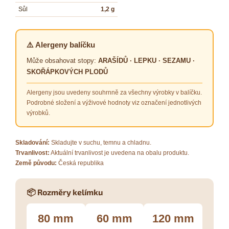
Sůl
1,2 g
⚠️ Alergeny balíčku
Může obsahovat stopy:
ARAŠÍDŮ · LEPKU · SEZAMU ·
SKOŘÁPKOVÝCH PLODŮ
Alergeny jsou uvedeny souhrnně za všechny výrobky v balíčku.
Podrobné složení a výživové hodnoty viz označení jednotlivých
výrobků.
Skladování:
Skladujte v suchu, temnu a chladnu.
Trvanlivost:
Aktuální trvanlivost je uvedena na obalu produktu.
Země původu:
Česká republika
📦 Rozměry kelímku
80 mm
60 mm
120 mm