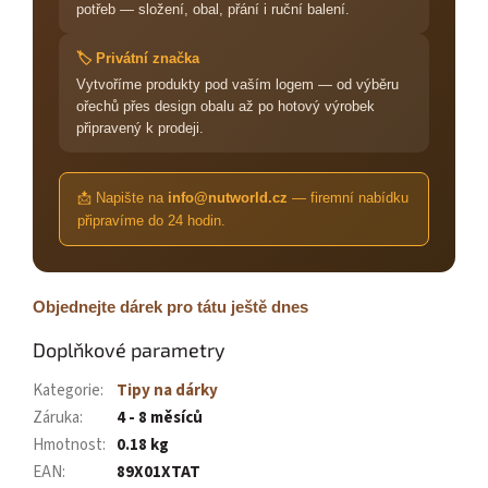
potřeb — složení, obal, přání i ruční balení.
🏷️ Privátní značka
Vytvoříme produkty pod vaším logem — od výběru
ořechů přes design obalu až po hotový výrobek
připravený k prodeji.
📩 Napište na
info@nutworld.cz
— firemní nabídku
připravíme do 24 hodin.
Objednejte dárek pro tátu ještě dnes
Doplňkové parametry
Kategorie
:
Tipy na dárky
Záruka
:
4 - 8 měsíců
Hmotnost
:
0.18 kg
EAN
:
89X01XTAT