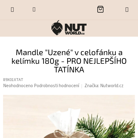
Přejít
NÁKUPNÍ
na
obsah
KOŠÍK
Mandle "Uzené" v celofánku a
kelímku 180g - PRO NEJLEPŠÍHO
TATÍNKA
89X01XTAT
Průměrné
Neohodnoceno
Podrobnosti hodnocení
Značka:
Nutworld.cz
hodnocení
produktu
je
0,0
z
5
hvězdiček.