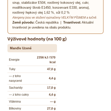
sirup, stabilizátor E504, rostlinný kokosový olej, cukr,
modifikovaný škrob E1450, konzervant E330, aroma),
rostlinný řepkový olej 1,62 %, sůl 0,2 %
Alergeny jsou ve složení vyznačeny VELKÝM PÍSMEM a tučně.
Země původu:
Česká republika |
Trvanlivost:
Aktuální
trvanlivost je uvedena na obalu produktu.
Výživové hodnoty (na 100 g)
Mandle Uzené
2356 kJ / 570
Energie
kcal
Tuky
47,0 g
— z toho
4,4 g
nasycené
Sacharidy
17,0 g
— z toho cukry
4,4 g
Vláknina
— g
Bílkoviny
27,0 g