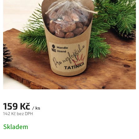
159 Kč
/ ks
142 Kč bez DPH
Měrná
Skladem
cena: