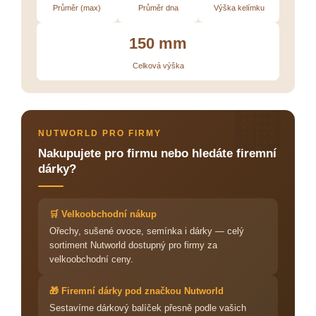
Průměr (max)
Průměr dna
Výška kelímku
150 mm
Celková výška
🏢
NUTWORLD PRO FIRMY
Nakupujete pro firmu nebo hledáte firemní
dárky?
🛒 Velkoobchodní nákup
Ořechy, sušené ovoce, semínka i dárky — celý
sortiment Nutworld dostupný pro firmy za
velkoobchodní ceny.
🎁 Firemní dárky pod značkou Nutworld
Sestavíme dárkový balíček přesně podle vašich