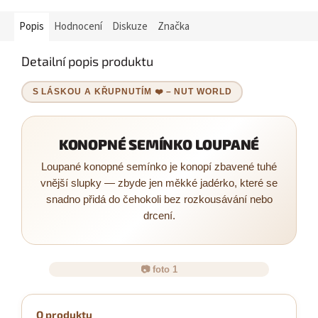
Popis
Hodnocení
Diskuze
Značka
Detailní popis produktu
S LÁSKOU A KŘUPNUTÍM ❤️ – NUT WORLD
KONOPNÉ SEMÍNKO LOUPANÉ
Loupané konopné semínko je konopí zbavené tuhé
vnější slupky — zbyde jen měkké jadérko, které se
snadno přidá do čehokoli bez rozkousávání nebo
drcení.
📷 foto 1
O produktu