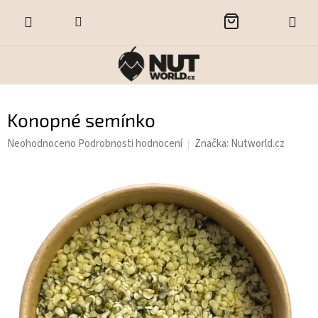
Přejít
NÁKUPNÍ
na
obsah
KOŠÍK
Konopné semínko
Průměrné
Neohodnoceno
Podrobnosti hodnocení
Značka:
Nutworld.cz
hodnocení
produktu
je
0,0
z
5
hvězdiček.