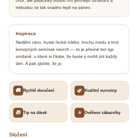
chuť, ale palačinky budou mít jemnější strukturu a
nebudou se tak snadno lepit na pánev.
Inspirace
Nedělní ráno, husté řecké mléko, trochu medu a hrst
konopných semínek navrch — to je přesně ten typ
snídaně, u které si říkáte, že byste ji mohli jíst každý
den. A pak zjistíte, že jo.
🚚
🌿
Rychlé doručení
Kvalitní suroviny
🎁
⭐
Tip na dárek
Ověřeno zákazníky
Složení