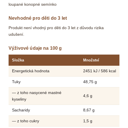
loupané konopné semínko
Nevhodné pro děti do 3 let
Produkt není vhodný pro děti do 3 let z důvodu rizika
udušení.
Výživové údaje na 100 g
Složka
Množství
Energetická hodnota
2451 kJ / 586 kcal
Tuky
48,75 g
— z toho nasycené mastné
4,6 g
kyseliny
Sacharidy
8,67 g
— z toho cukry
1,5 g