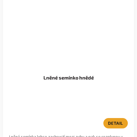
Lněné semínko hnědé
DETAIL
Lněná semínka lehce zachrustí mezi zuby a pak se rozplynou v