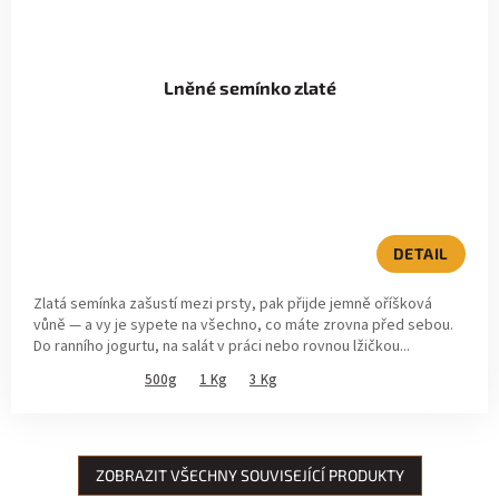
Lněné semínko zlaté
DETAIL
Zlatá semínka zašustí mezi prsty, pak přijde jemně oříšková
vůně — a vy je sypete na všechno, co máte zrovna před sebou.
Do ranního jogurtu, na salát v práci nebo rovnou lžičkou...
500g
1 Kg
3 Kg
ZOBRAZIT VŠECHNY SOUVISEJÍCÍ PRODUKTY