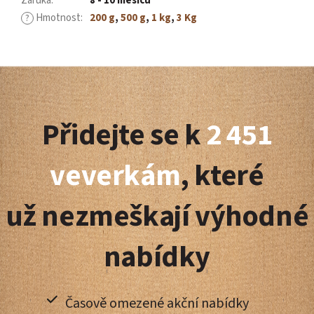
Záruka
:
8 - 10 měsíců
Hmotnost
:
200 g
,
500 g
,
1 kg
,
3 Kg
?
Z
á
Přidejte se k
2 451
p
a
veverkám
, které
t
už nezmeškají výhodné
í
nabídky
Časově omezené akční nabídky