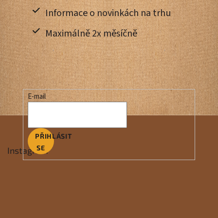
Informace o novinkách na trhu
Maximálně 2x měsíčně
E-mail
PŘIHLÁSIT
SE
Instagram