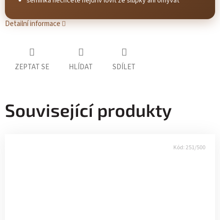
semínka nechcete nejdřív lovit ze slupky ani omývat
Detailní informace
ZEPTAT SE
HLÍDAT
SDÍLET
Související produkty
Kód:
251/500