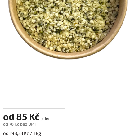
od
85 Kč
/ ks
od
76 Kč
bez DPH
Měrná
od 198,33 Kč / 1 kg