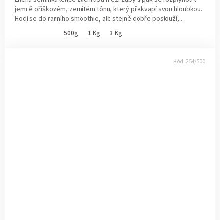
jemně oříškovém, zemitém tónu, který překvapí svou hloubkou.
Hodí se do ranního smoothie, ale stejně dobře poslouží,...
500g
1 Kg
3 Kg
Kód:
254/500