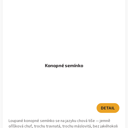
Konopné semínko
DETAIL
Loupané konopné semínko se na jazyku chová tiše — jemně
oříšková chuť, trochu travnatá, trochu máslovitá, bez jakéhokoli