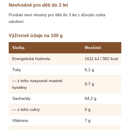
Nevhodné pro děti do 3 let
Produkt není vhodný pro děti do 3 let z důvodu rizika
udušení.
Výživové údaje na 100 g
Složka
Množství
Energetická hodnota
1611 kJ / 382 kcal
Tuky
6,1 g
— z toho nasycené mastné
0,7 g
kyseliny
Sacharidy
64,2 g
— z toho cukry
0 g
Vláknina
7 g