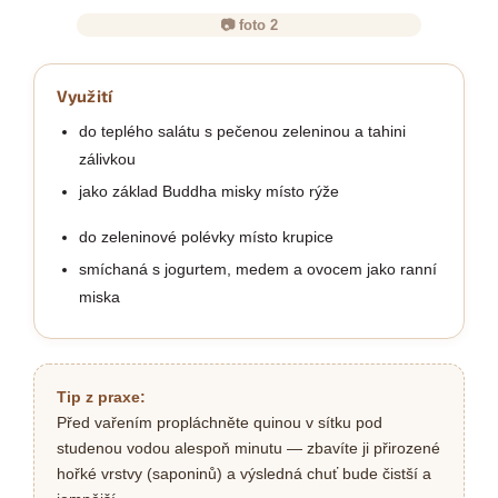
📷 foto 2
Využití
do teplého salátu s pečenou zeleninou a tahini
zálivkou
jako základ Buddha misky místo rýže
do zeleninové polévky místo krupice
smíchaná s jogurtem, medem a ovocem jako ranní
miska
Tip z praxe:
Před vařením propláchněte quinou v sítku pod
studenou vodou alespoň minutu — zbavíte ji přirozené
hořké vrstvy (saponinů) a výsledná chuť bude čistší a