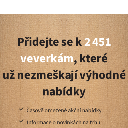
Z
á
Přidejte se k
2 451
p
a
veverkám
, které
t
už nezmeškají výhodné
í
nabídky
Časově omezené akční nabídky
Informace o novinkách na trhu