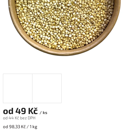
od
49 Kč
/ ks
od
44 Kč
bez DPH
Měrná
od 98,33 Kč / 1 kg