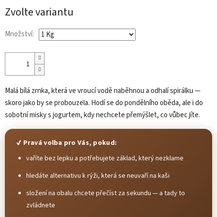
cena:
Zvolte variantu
Množství:
Malá bílá zrnka, která ve vroucí vodě naběhnou a odhalí spirálku —
skoro jako by se probouzela. Hodí se do pondělního oběda, ale i do
sobotní misky s jogurtem, kdy nechcete přemýšlet, co vůbec jíte.
✔ Pravá volba pro Vás, pokud:
vaříte bez lepku a potřebujete základ, který nezklame
hledáte alternativu k rýži, která se neuvaří na kaši
složení na obalu chcete přečíst za sekundu — a tady to
zvládnete