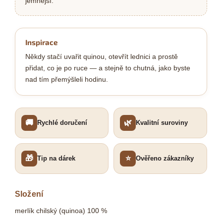
jemnější.
Inspirace
Někdy stačí uvařit quinou, otevřít lednici a prostě
přidat, co je po ruce — a stejně to chutná, jako byste
nad tím přemýšleli hodinu.
🚚
🌿
Rychlé doručení
Kvalitní suroviny
🎁
⭐
Tip na dárek
Ověřeno zákazníky
Složení
merlík chilský (quinoa) 100 %