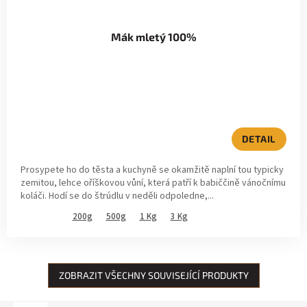
Mák mletý 100%
DETAIL
Prosypete ho do těsta a kuchyně se okamžitě naplní tou typicky
zemitou, lehce oříškovou vůní, která patří k babiččině vánočnímu
koláči. Hodí se do štrúdlu v neděli odpoledne,...
200g
500g
1 Kg
3 Kg
ZOBRAZIT VŠECHNY SOUVISEJÍCÍ PRODUKTY