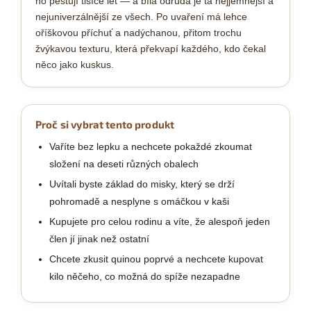
ho pěstují tisíce let — a bílá odrůda je ta nejjemnější a
nejuniverzálnější ze všech. Po uvaření má lehce
oříškovou příchuť a nadýchanou, přitom trochu
žvýkavou texturu, která překvapí každého, kdo čekal
něco jako kuskus.
Proč si vybrat tento produkt
Vaříte bez lepku a nechcete pokaždé zkoumat
složení na deseti různých obalech
Uvítali byste základ do misky, který se drží
pohromadě a nesplyne s omáčkou v kaši
Kupujete pro celou rodinu a víte, že alespoň jeden
člen jí jinak než ostatní
Chcete zkusit quinou poprvé a nechcete kupovat
kilo něčeho, co možná do spíže nezapadne