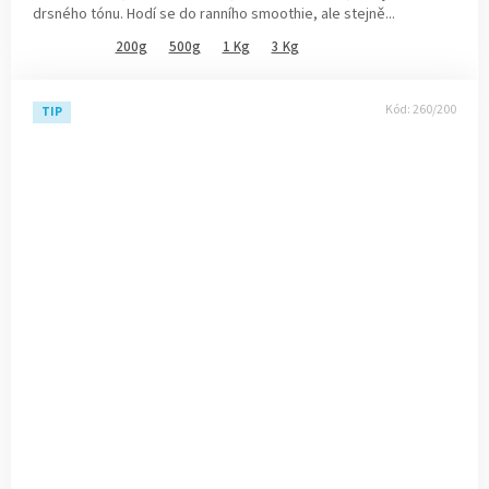
drsného tónu. Hodí se do ranního smoothie, ale stejně...
200g
500g
1 Kg
3 Kg
Kód:
260/200
TIP