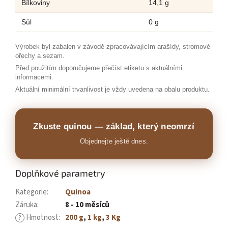
Bílkoviny
14,1 g
Sůl
0 g
Výrobek byl zabalen v závodě zpracovávajícím arašídy, stromové
ořechy a sezam.
Před použitím doporučujeme přečíst etiketu s aktuálními
informacemi.
Aktuální minimální trvanlivost je vždy uvedena na obalu produktu.
Zkuste quinou — základ, který neomrzí
Objednejte ještě dnes.
Doplňkové parametry
Kategorie
:
Quinoa
Záruka
:
8 - 10 měsíců
Hmotnost
:
200 g
,
1 kg
,
3 Kg
?