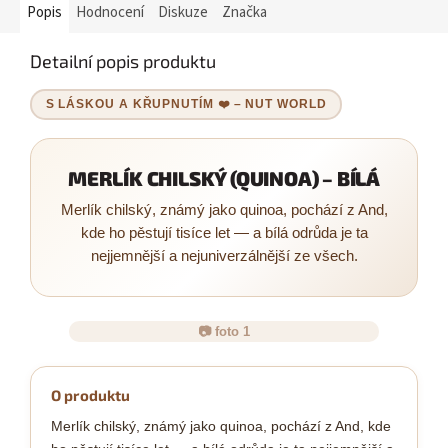
Popis
Hodnocení
Diskuze
Značka
Detailní popis produktu
S LÁSKOU A KŘUPNUTÍM ❤️ – NUT WORLD
MERLÍK CHILSKÝ (QUINOA) – BÍLÁ
Merlík chilský, známý jako quinoa, pochází z And,
kde ho pěstují tisíce let — a bílá odrůda je ta
nejjemnější a nejuniverzálnější ze všech.
📷 foto 1
O produktu
Merlík chilský, známý jako quinoa, pochází z And, kde