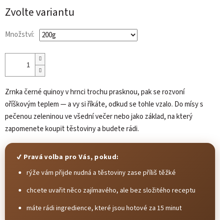
cena:
Zvolte variantu
Množství:
Zrnka černé quinoy v hrnci trochu prasknou, pak se rozvoní
oříškovým teplem — a vy si říkáte, odkud se tohle vzalo. Do mísy s
pečenou zeleninou ve všední večer nebo jako základ, na který
zapomenete koupit těstoviny a budete rádi.
✔ Pravá volba pro Vás, pokud:
rýže vám přijde nudná a těstoviny zase příliš těžké
chcete uvařit něco zajímavého, ale bez složitého receptu
máte rádi ingredience, které jsou hotové za 15 minut