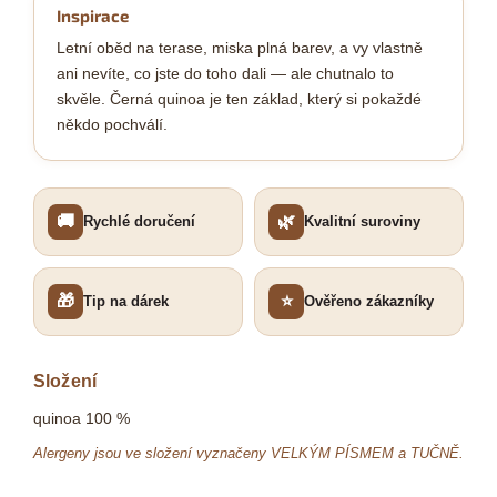
Inspirace
Letní oběd na terase, miska plná barev, a vy vlastně
ani nevíte, co jste do toho dali — ale chutnalo to
skvěle. Černá quinoa je ten základ, který si pokaždé
někdo pochválí.
🚚
🌿
Rychlé doručení
Kvalitní suroviny
🎁
⭐
Tip na dárek
Ověřeno zákazníky
Složení
quinoa 100 %
Alergeny jsou ve složení vyznačeny VELKÝM PÍSMEM a TUČNĚ.