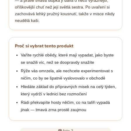
— a právě tmavá slupka jí dává o něco výraznější,
oříškovější chuť než její světlá sestra. Po uvaření si
zachovává lehký pružný kousnutí, takže v misce nikdy
neudělá kaši.
Proč si vybrat tento produkt
Vaříte rychlé obědy, které mají vypadat, jako byste
se snažili víc, než se doopravdy snažíte
Rýže vás omrzela, ale nechcete experimentovat s
ničím, co by se špatně vyslovovalo v obchodě
Hledáte základ do přípravných misek na celý týden,
který vydrží v lednici bez rozmočení
Rádi překvapíte hosty něčím, co na talíři vypadá
jinak — tmavá zrna prostě zaujmou
📷 foto 2