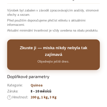
Výrobek byl zabalen v závodě zpracovávajícím arašídy, stromové
ořechy a sezam.
Před použitím doporučujeme přečíst etiketu s aktuálními
informacemi.
Aktuální minimální trvanlivost je vždy uvedena na obalu produktu.
Zkuste ji — miska nikdy nebyla tak
zajímavá
Objednejte ještě dnes.
Doplňkové parametry
Kategorie
:
Quinoa
Záruka
:
8 - 10 měsíců
Hmotnost
:
200 g
,
1 kg
,
3 Kg
?