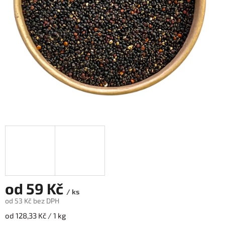
od
59 Kč
/ ks
od
53 Kč
bez DPH
Měrná
od 128,33 Kč / 1 kg