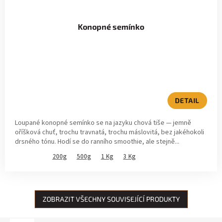
Konopné semínko
DETAIL
Loupané konopné semínko se na jazyku chová tiše — jemně
oříšková chuť, trochu travnatá, trochu máslovitá, bez jakéhokoli
drsného tónu. Hodí se do ranního smoothie, ale stejně...
200g
500g
1 Kg
3 Kg
ZOBRAZIT VŠECHNY SOUVISEJÍCÍ PRODUKTY