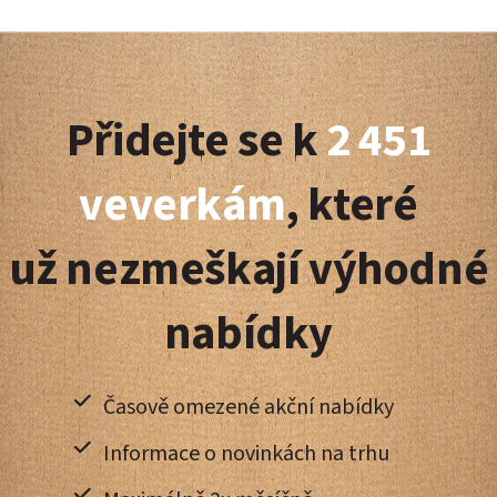
Z
á
Přidejte se k
2 451
p
a
veverkám
, které
t
už nezmeškají výhodné
í
nabídky
Časově omezené akční nabídky
Informace o novinkách na trhu