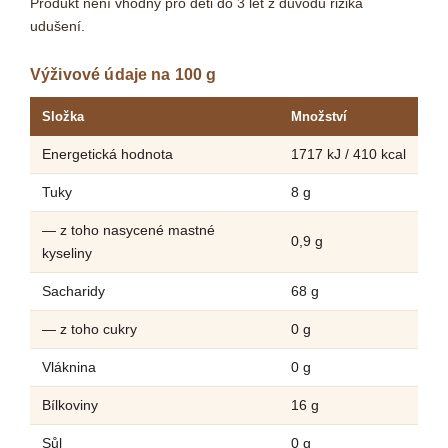
Produkt není vhodný pro děti do 3 let z důvodu rizika
udušení.
Výživové údaje na 100 g
Složka
Množství
Energetická hodnota
1717 kJ / 410 kcal
Tuky
8 g
— z toho nasycené mastné
0,9 g
kyseliny
Sacharidy
68 g
— z toho cukry
0 g
Vláknina
0 g
Bílkoviny
16 g
Sůl
0 g