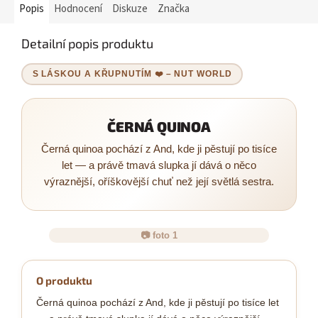
Popis
Hodnocení
Diskuze
Značka
Detailní popis produktu
S LÁSKOU A KŘUPNUTÍM ❤️ – NUT WORLD
ČERNÁ QUINOA
Černá quinoa pochází z And, kde ji pěstují po tisíce
let — a právě tmavá slupka jí dává o něco
výraznější, oříškovější chuť než její světlá sestra.
📷 foto 1
O produktu
Černá quinoa pochází z And, kde ji pěstují po tisíce let