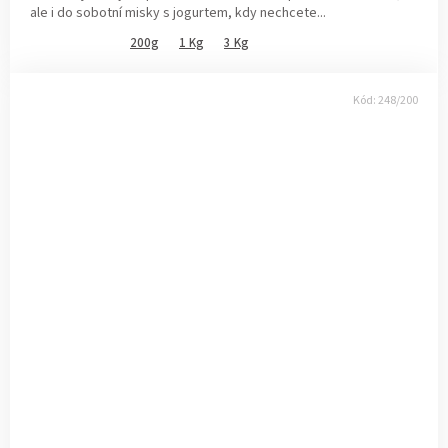
ale i do sobotní misky s jogurtem, kdy nechcete...
200g
1 Kg
3 Kg
Kód:
248/200