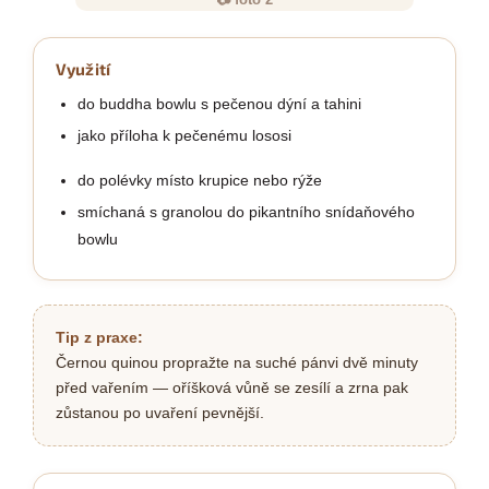
Využití
do buddha bowlu s pečenou dýní a tahini
jako příloha k pečenému lososi
do polévky místo krupice nebo rýže
smíchaná s granolou do pikantního snídaňového
bowlu
Tip z praxe:
Černou quinou propražte na suché pánvi dvě minuty
před vařením — oříšková vůně se zesílí a zrna pak
zůstanou po uvaření pevnější.