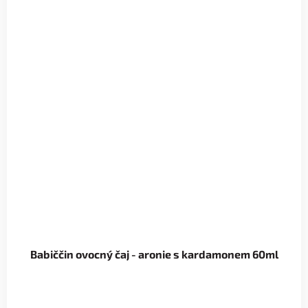
Babiččin ovocný čaj - aronie s kardamonem 60ml