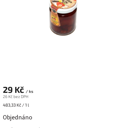
29 Kč
/ ks
26 Kč bez DPH
Měrná
483,33 Kč / 1 l
cena:
Objednáno