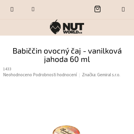
Přejít
NÁKUPNÍ
na
obsah
KOŠÍK
Babiččin ovocný čaj - vanilková
jahoda 60 ml
1433
Průměrné
Neohodnoceno
Podrobnosti hodnocení
Značka:
Gemiral s.r.o.
hodnocení
produktu
je
0,0
z
5
hvězdiček.