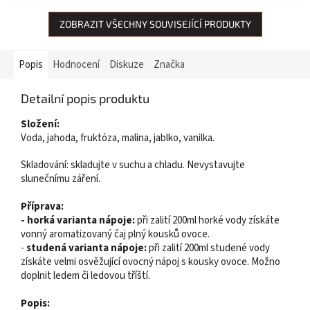
ZOBRAZIT VŠECHNY SOUVISEJÍCÍ PRODUKTY
Popis
Hodnocení
Diskuze
Značka
Detailní popis produktu
Složení:
Voda, jahoda, fruktóza, malina, jablko, vanilka.
Skladování: skladujte v suchu a chladu. Nevystavujte
slunečnímu záření.
Příprava:
-
horká varianta nápoje:
při zalití 200ml horké vody získáte
vonný aromatizovaný čaj plný kousků ovoce.
-
studená varianta nápoje:
při zalití 200ml studené vody
získáte velmi osvěžující ovocný nápoj s kousky ovoce. Možno
doplnit ledem či ledovou tříští.
Popis: