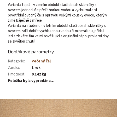
Varianta teplá - v zimním období stačí obsah skleničky s
ovocem jednoduše přelít horkou vodou a vychutnáte si
prvotřídní ovocný čaj s opravdu velkými kousky ovoce, který v
zimě báječně zahřeje.
Varianta na studeno - v letním období stačí obsah skleničky s
ovocem zalít dobře vychlazenou vodou či minerálkou, přidat
led a získáte tím velmi osvěžující a originální nápoj pro letní dny
se skvělou chutí!
Doplňkové parametry
Kategorie
:
Pečený čaj
Záruka
:
1 rok
Hmotnost
:
0.142 kg
Položka byla vyprodána…
Z
á