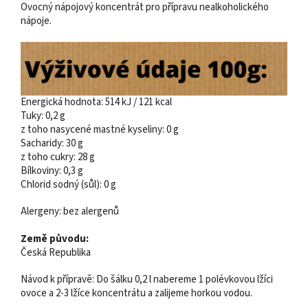
Ovocný nápojový koncentrát pro přípravu nealkoholického
nápoje.
Energická hodnota: 514 kJ / 121 kcal
Tuky: 0,2 g
z toho nasycené mastné kyseliny: 0 g
Sacharidy: 30 g
z toho cukry: 28 g
Bílkoviny: 0,3 g
Chlorid sodný (sůl): 0 g
Alergeny: bez alergenů
Země původu:
Česká Republika
Návod k přípravě: Do šálku 0,2 l nabereme 1 polévkovou lžíci
ovoce a 2-3 lžíce koncentrátu a zalijeme horkou vodou.