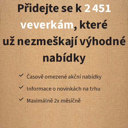
Přidejte se k
2 451
p
a
veverkám
, které
t
už nezmeškají výhodné
í
nabídky
Časově omezené akční nabídky
Informace o novinkách na trhu
Maximálně 2x měsíčně