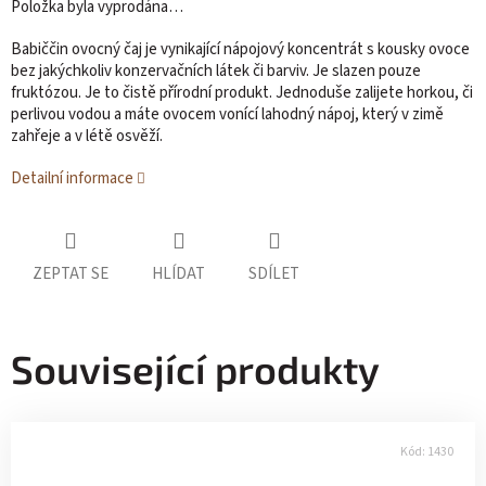
Položka byla vyprodána…
Babiččin ovocný čaj je vynikající nápojový koncentrát s kousky ovoce
bez jakýchkoliv konzervačních látek či barviv. Je slazen pouze
fruktózou. Je to čistě přírodní produkt. Jednoduše zalijete horkou, či
perlivou vodou a máte ovocem vonící lahodný nápoj, který v zimě
zahřeje a v létě osvěží.
Detailní informace
ZEPTAT SE
HLÍDAT
SDÍLET
Související produkty
Kód:
1430