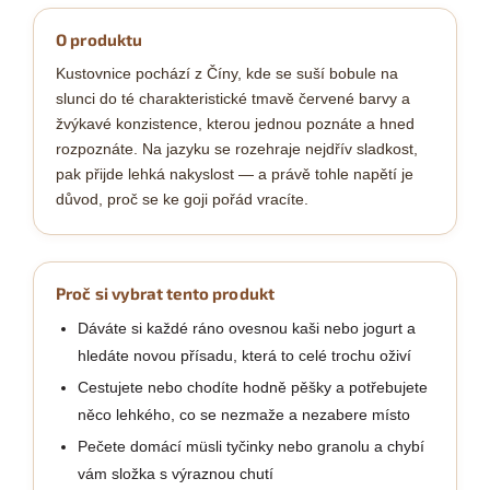
O produktu
Kustovnice pochází z Číny, kde se suší bobule na
slunci do té charakteristické tmavě červené barvy a
žvýkavé konzistence, kterou jednou poznáte a hned
rozpoznáte. Na jazyku se rozehraje nejdřív sladkost,
pak přijde lehká nakyslost — a právě tohle napětí je
důvod, proč se ke goji pořád vracíte.
Proč si vybrat tento produkt
Dáváte si každé ráno ovesnou kaši nebo jogurt a
hledáte novou přísadu, která to celé trochu oživí
Cestujete nebo chodíte hodně pěšky a potřebujete
něco lehkého, co se nezmaže a nezabere místo
Pečete domácí müsli tyčinky nebo granolu a chybí
vám složka s výraznou chutí