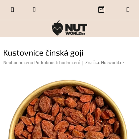
Přejít
NÁKUPNÍ
na
obsah
KOŠÍK
Kustovnice čínská goji
Průměrné
Neohodnoceno
Podrobnosti hodnocení
Značka:
Nutworld.cz
hodnocení
produktu
je
0,0
z
5
hvězdiček.