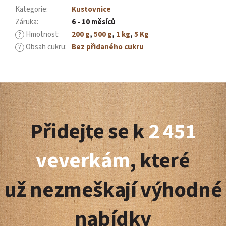
Kategorie
:
Kustovnice
Záruka
:
6 - 10 měsíců
Hmotnost
:
200 g
,
500 g
,
1 kg
,
5 Kg
?
Obsah cukru
:
Bez přidaného cukru
?
Z
á
Přidejte se k
2 451
p
a
veverkám
, které
t
už nezmeškají výhodné
í
nabídky