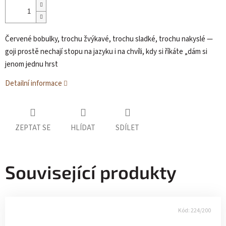
Červené bobulky, trochu žvýkavé, trochu sladké, trochu nakyslé —
goji prostě nechají stopu na jazyku i na chvíli, kdy si říkáte „dám si
jenom jednu hrst
Detailní informace
ZEPTAT SE
HLÍDAT
SDÍLET
Související produkty
Kód:
224/200