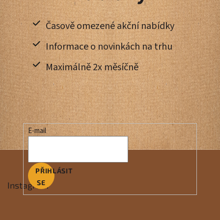
Časově omezené akční nabídky
Informace o novinkách na trhu
Maximálně 2x měsíčně
E-mail
PŘIHLÁSIT
SE
Instagram