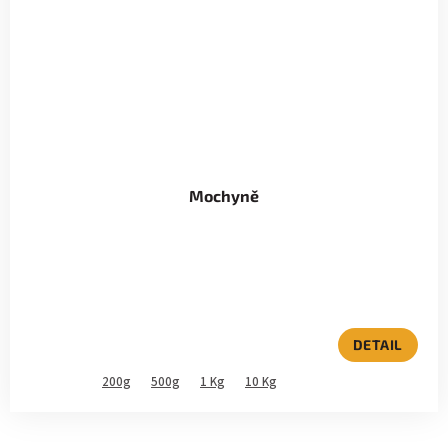
Mochyně
DETAIL
200g
500g
1 Kg
10 Kg