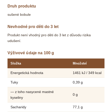
Druh produktu
sušené bobule
Nevhodné pro děti do 3 let
Produkt není vhodný pro děti do 3 let z důvodu rizika
udušení.
Výživové údaje na 100 g
Složka
Množství
Energetická hodnota
1461 kJ / 349 kcal
Tuky
0,39 g
— z toho nasycené mastné
0 g
kyseliny
Sacharidy
77,1 g