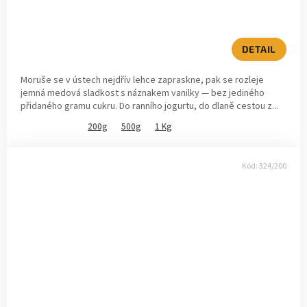
DETAIL
Moruše se v ústech nejdřív lehce zapraskne, pak se rozleje
jemná medová sladkost s náznakem vanilky — bez jediného
přidaného gramu cukru. Do ranního jogurtu, do dlaně cestou z...
200g
500g
1 Kg
Kód:
324/200