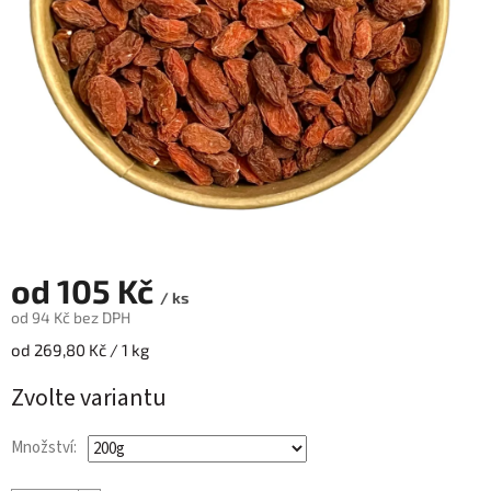
od
105 Kč
/ ks
od
94 Kč
bez DPH
Měrná
od 269,80 Kč / 1 kg
cena:
Zvolte variantu
Množství: