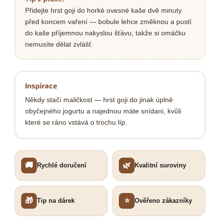
Přidejte hrst goji do horké ovesné kaše dvě minuty
před koncem vaření — bobule lehce změknou a pustí
do kaše příjemnou nakyslou šťávu, takže si omáčku
nemusíte dělat zvlášť.
Inspirace
Někdy stačí maličkost — hrst goji do jinak úplně
obyčejného jogurtu a najednou máte snídani, kvůli
které se ráno vstává o trochu líp.
🚚
🌿
Rychlé doručení
Kvalitní suroviny
🎁
⭐
Tip na dárek
Ověřeno zákazníky