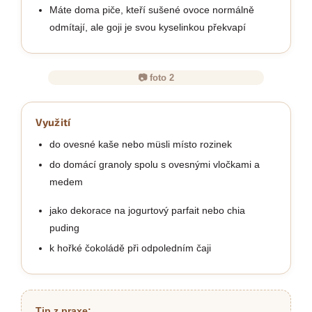
Máte doma piče, kteří sušené ovoce normálně
odmítají, ale goji je svou kyselinkou překvapí
📷 foto 2
Využití
do ovesné kaše nebo müsli místo rozinek
do domácí granoly spolu s ovesnými vločkami a
medem
jako dekorace na jogurtový parfait nebo chia
puding
k hořké čokoládě při odpoledním čaji
Tip z praxe: