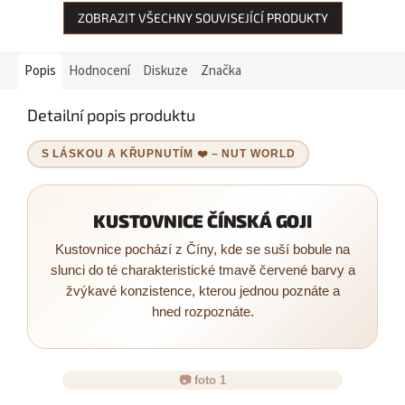
ZOBRAZIT VŠECHNY SOUVISEJÍCÍ PRODUKTY
Popis
Hodnocení
Diskuze
Značka
Detailní popis produktu
S LÁSKOU A KŘUPNUTÍM ❤️ – NUT WORLD
KUSTOVNICE ČÍNSKÁ GOJI
Kustovnice pochází z Číny, kde se suší bobule na
slunci do té charakteristické tmavě červené barvy a
žvýkavé konzistence, kterou jednou poznáte a
hned rozpoznáte.
📷 foto 1