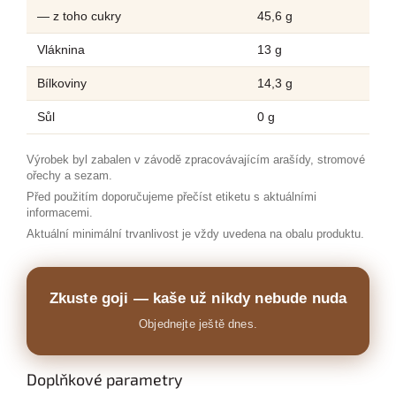
— z toho cukry
45,6 g
Vláknina
13 g
Bílkoviny
14,3 g
Sůl
0 g
Výrobek byl zabalen v závodě zpracovávajícím arašídy, stromové
ořechy a sezam.
Před použitím doporučujeme přečíst etiketu s aktuálními
informacemi.
Aktuální minimální trvanlivost je vždy uvedena na obalu produktu.
Zkuste goji — kaše už nikdy nebude nuda
Objednejte ještě dnes.
Doplňkové parametry