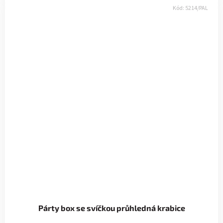
Kód:
5214/PAL
Párty box se svíčkou průhledná krabice