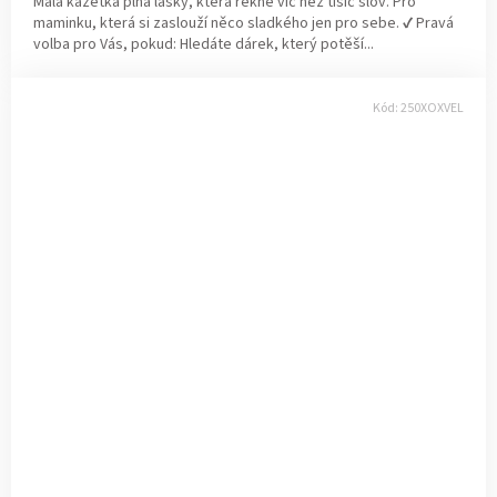
Malá kazetka plná lásky, která řekne víc než tisíc slov. Pro
maminku, která si zaslouží něco sladkého jen pro sebe. ✔ Pravá
volba pro Vás, pokud: Hledáte dárek, který potěší...
Kód:
250XOXVEL