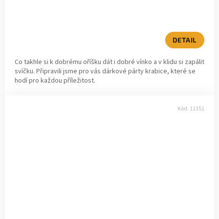
DETAIL
Co takhle si k dobrému oříšku dát i dobré vínko a v klidu si zapálit
svíčku. Připravili jsme pro vás dárkové párty krabice, které se
hodí pro každou příležitost.
Kód:
11351