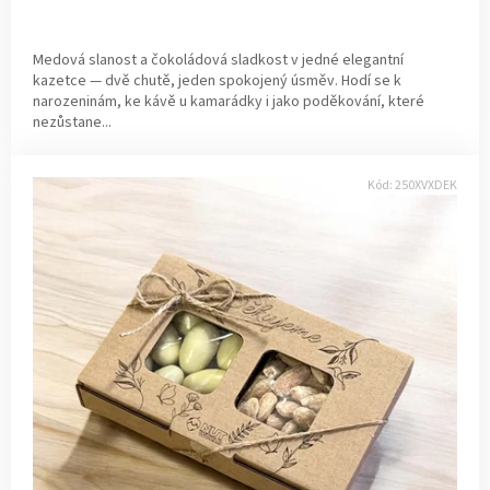
Medová slanost a čokoládová sladkost v jedné elegantní
kazetce — dvě chutě, jeden spokojený úsměv. Hodí se k
narozeninám, ke kávě u kamarádky i jako poděkování, které
nezůstane...
Kód:
250XVXDEK