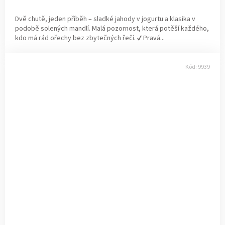
Dvě chutě, jeden příběh – sladké jahody v jogurtu a klasika v
podobě solených mandlí. Malá pozornost, která potěší každého,
kdo má rád ořechy bez zbytečných řečí. ✔ Pravá...
Kód:
9939