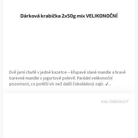
Dárková krabička 2x50g mix VELIKONOČNÍ
Dvě jarní chutě v jedné kazetce – křupavé slané mandle a hravé
barevné mandle v jogurtové polevě. Parádní velikonoční
pozornost, co potěší víc než další čokoládový zajíc. ✔...
Kód:
250XOXUCIT