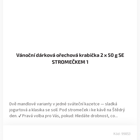
Vánoční dárková ořechová krabička 2 x 50 g SE
STROMEČKEM 1
Dvě mandlové varianty v jedné sváteční kazetce — sladká
jogurtová a klasika se solí. Pod stromeček i ke kávě na Štědrý
den. ✔ Pravá volba pro Vás, pokud: Hledáte drobnost, co...
Kód:
99853