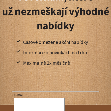
t
už nezmeškají výhodné
í
nabídky
Časově omezené akční nabídky
Informace o novinkách na trhu
Maximálně 2x měsíčně
E-mail