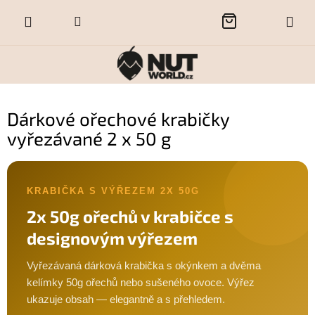
Přejít
NÁKUPNÍ
na
obsah
KOŠÍK
Dárkové ořechové krabičky
vyřezávané 2 x 50 g
KRABIČKA S VÝŘEZEM 2X 50G
2x 50g ořechů v krabičce s
designovým výřezem
Vyřezávaná dárková krabička s okýnkem a dvěma
kelímky 50g ořechů nebo sušeného ovoce. Výřez
ukazuje obsah — elegantně a s přehledem.