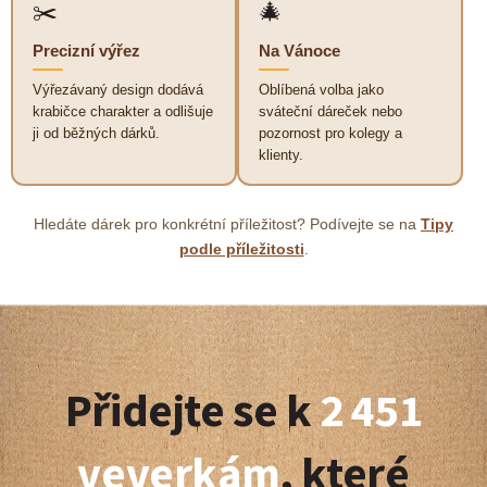
✂️
🎄
ý
p
Precizní výřez
Na Vánoce
i
s
Výřezávaný design dodává
Oblíbená volba jako
u
krabičce charakter a odlišuje
sváteční dáreček nebo
ji od běžných dárků.
pozornost pro kolegy a
klienty.
Hledáte dárek pro konkrétní příležitost? Podívejte se na
Tipy
podle příležitosti
.
Z
á
Přidejte se k
2 451
p
a
veverkám
, které