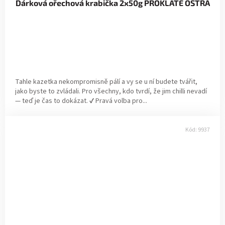
Dárková ořechová krabička 2x50g PROKLATĚ OSTRÁ
Tahle kazetka nekompromisně pálí a vy se u ní budete tvářit,
jako byste to zvládali. Pro všechny, kdo tvrdí, že jim chilli nevadí
— teď je čas to dokázat. ✔ Pravá volba pro...
Kód:
9937