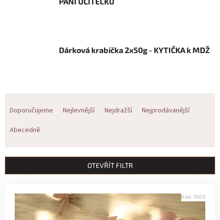
PANÍ UČITELKU
Dárková krabička 2x50g - KYTIČKA k MDŽ
Ř
Doporučujeme
Nejlevnější
Nejdražší
Nejprodávanější
a
Abecedně
z
e
OTEVŘÍT FILTR
n
V
í
Kód:
9930
ý
p