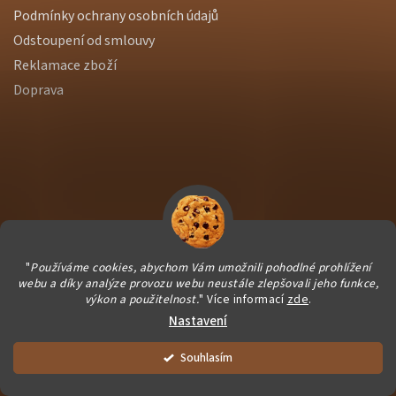
Podmínky ochrany osobních údajů
Odstoupení od smlouvy
Reklamace zboží
Doprava
"
Používáme cookies, abychom Vám umožnili pohodlné prohlížení
webu a díky analýze provozu webu neustále zlepšovali jeho funkce,
výkon a použitelnost.
" Více informací
zde
.
Nastavení
Vytvořil Shoptet Premium
|
Dostmedia
Vše balíme čerstvě pro Vás. Dárečky vyrábíme ručně a podporujeme
Souhlasím
Copyright 2026
NutWorld.cz
. Všechna práva vyhrazena.
společně chráněné dílny :)