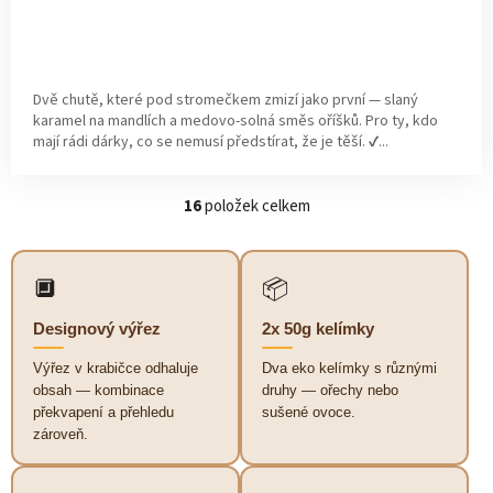
Dvě chutě, které pod stromečkem zmizí jako první — slaný
karamel na mandlích a medovo-solná směs oříšků. Pro ty, kdo
mají rádi dárky, co se nemusí předstírat, že je těší. ✔...
16
položek celkem
O
v
l
á
🔲
📦
d
a
Designový výřez
2x 50g kelímky
c
í
Výřez v krabičce odhaluje
Dva eko kelímky s různými
p
obsah — kombinace
druhy — ořechy nebo
r
překvapení a přehledu
sušené ovoce.
v
zároveň.
k
y
v