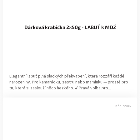
Dárková krabička 2x50g - LABUŤ k MDŽ
Elegantní labuť plná sladkých překvapení, která rozzáří každé
narozeniny. Pro kamarádku, sestru nebo maminku — prostě pro
tu, která si zaslouží něco hezkého. ✔ Pravá volba pro...
Kód:
9986