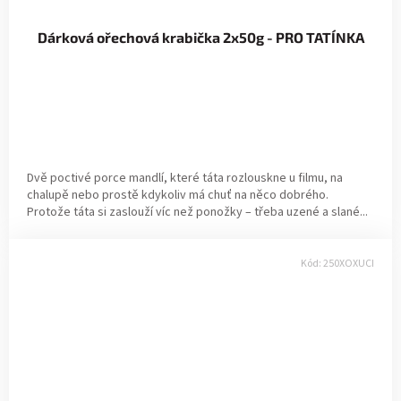
Dárková ořechová krabička 2x50g - PRO TATÍNKA
Dvě poctivé porce mandlí, které táta rozlouskne u filmu, na
chalupě nebo prostě kdykoliv má chuť na něco dobrého.
Protože táta si zaslouží víc než ponožky – třeba uzené a slané...
Kód:
250XOXUCI