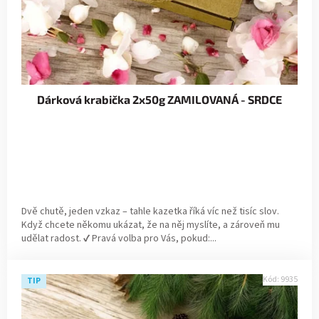
Dárková krabička 2x50g ZAMILOVANÁ - SRDCE
Dvě chutě, jeden vzkaz – tahle kazetka říká víc než tisíc slov.
Když chcete někomu ukázat, že na něj myslíte, a zároveň mu
udělat radost. ✔ Pravá volba pro Vás, pokud:...
Kód:
9935
TIP