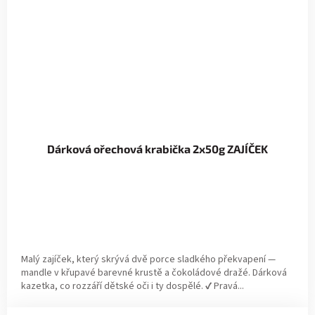
Dárková ořechová krabička 2x50g ZAJÍČEK
Malý zajíček, který skrývá dvě porce sladkého překvapení —
mandle v křupavé barevné krustě a čokoládové dražé. Dárková
kazetka, co rozzáří dětské oči i ty dospělé. ✔ Pravá...