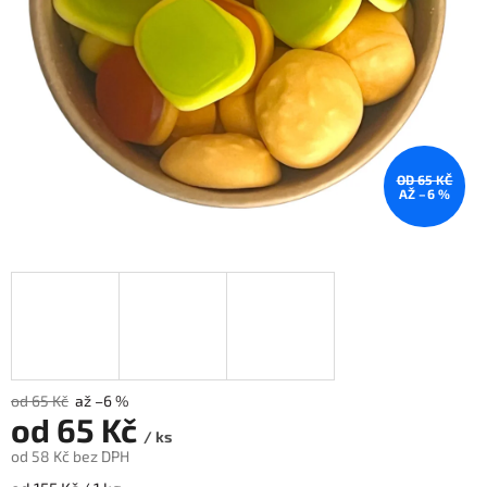
OD 65 KČ
AŽ –6 %
od 65 Kč
až –6 %
od
65 Kč
/ ks
od
58 Kč
bez DPH