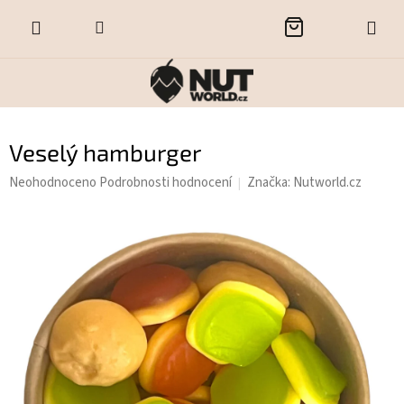
Přejít
NÁKUPNÍ
na
obsah
KOŠÍK
Veselý hamburger
Průměrné
Neohodnoceno
Podrobnosti hodnocení
Značka:
Nutworld.cz
hodnocení
produktu
je
0,0
z
5
hvězdiček.