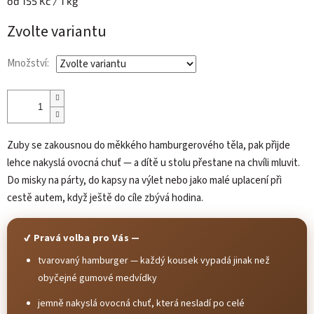
Měrná
od 155 Kč / 1 kg
cena:
Zvolte variantu
Množství:
Zuby se zakousnou do měkkého hamburgerového těla, pak přijde
lehce nakyslá ovocná chuť — a dítě u stolu přestane na chvíli mluvit.
Do misky na párty, do kapsy na výlet nebo jako malé uplacení při
cestě autem, když ještě do cíle zbývá hodina.
✔ Pravá volba pro Vás —
tvarovaný hamburger — každý kousek vypadá jinak než
obyčejné gumové medvídky
jemně nakyslá ovocná chuť, která nesladí po celé