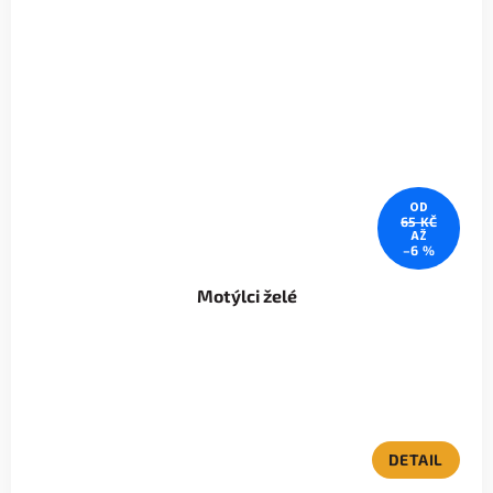
OD
65 KČ
AŽ
–6 %
Motýlci želé
DETAIL