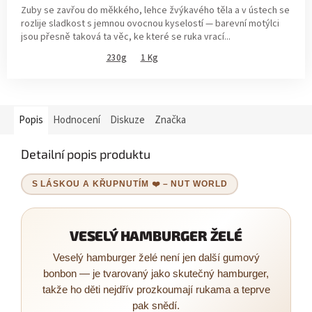
Zuby se zavřou do měkkého, lehce žvýkavého těla a v ústech se
rozlije sladkost s jemnou ovocnou kyselostí — barevní motýlci
jsou přesně taková ta věc, ke které se ruka vrací...
230g
1 Kg
Popis
Hodnocení
Diskuze
Značka
Detailní popis produktu
S LÁSKOU A KŘUPNUTÍM ❤️ – NUT WORLD
VESELÝ HAMBURGER ŽELÉ
Veselý hamburger želé není jen další gumový
bonbon — je tvarovaný jako skutečný hamburger,
takže ho děti nejdřív prozkoumají rukama a teprve
pak snědí.