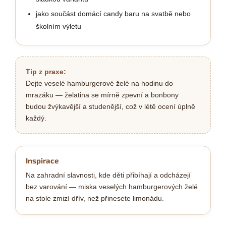
jako součást domácí candy baru na svatbě nebo
školním výletu
Tip z praxe:
Dejte veselé hamburgerové želé na hodinu do
mrazáku — želatina se mírně zpevní a bonbony
budou žvýkavější a studenější, což v létě ocení úplně
každý.
Inspirace
Na zahradní slavnosti, kde děti přibíhají a odcházejí
bez varování — miska veselých hamburgerových želé
na stole zmizí dřív, než přinesete limonádu.