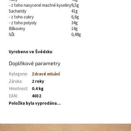
- z toho nasycené mastné kyseliny
9,5g
Sacharidy
41g
- z toho cukry
6,6g
- z toho polyoly
34g
Bílkoviny
14g
Sůl
0,48g
Vyrobeno ve Švédsku
Doplňkové parametry
Kategorie
:
Zdravé mlsání
Záruka
:
2 roky
Hmotnost
:
0.4 kg
EAN
:
4032
Položka byla vyprodána…
Z