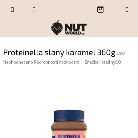
Přejít
NÁKUPNÍ
na
obsah
KOŠÍK
Proteinella slaný karamel 360g
4032
Průměrné
Neohodnoceno
Podrobnosti hodnocení
Značka:
HealthyCO
hodnocení
produktu
je
0,0
z
5
hvězdiček.