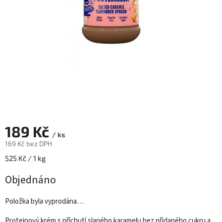
189 Kč
/ ks
169 Kč bez DPH
Měrná
525 Kč / 1 kg
cena:
Objednáno
Položka byla vyprodána…
Proteinový krém s příchutí slaného karamelu bez přidaného cukru a