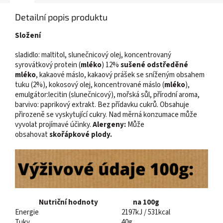
Detailní popis produktu
Složení
sladidlo: maltitol, slunečnicový olej, koncentrovaný
syrovátkový protein (
mléko
) 12%
sušené odstředěné
mléko
, kakaové máslo, kakaový prášek se sníženým obsahem
tuku (2%), kokosový olej, koncentrované máslo (
mléko
),
emulgátor:lecitin (slunečnicový), mořská sůl, přírodní aroma,
barvivo: paprikový extrakt. Bez přídavku cukrů. Obsahuje
přirozeně se vyskytující cukry. Nad měrná konzumace může
vyvolat projímavé účinky.
Alergeny:
Může
obsahovat
skořápkové plody.
Nutriční hodnoty
na 100g
Energie
2197kJ / 531kcal
Tuky
40g