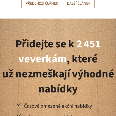
PŘEDCHOZÍ ČLÁNEK
DALŠÍ ČLÁNEK
Z
á
Přidejte se k
2 451
p
a
veverkám
, které
t
už nezmeškají výhodné
í
nabídky
Časově omezené akční nabídky