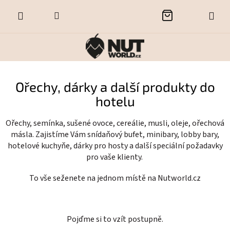
Přejít
NÁKUPNÍ
na
obsah
KOŠÍK
Ořechy, dárky a další produkty do
hotelu
Ořechy, semínka, sušené ovoce, cereálie, musli, oleje, ořechová
másla. Zajistíme Vám snídaňový bufet, minibary, lobby bary,
hotelové kuchyňe, dárky pro hosty a další speciální požadavky
pro vaše klienty.
To vše seženete na jednom místě na Nutworld.cz
Pojďme si to vzít postupně.