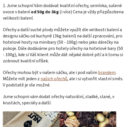
1. Jsme schopní Vám dodávat kvalitní ořechy, semínka, sušené
ovoce v balení
od 50g do 3kg
(i více) Cena je vždy přizpůsobena
velikosti balení.
Ořechy a další suché plody můžete využít dle velikosti balení a
designu sáčku od kuchyně (3kg balení) na další zpracování, pro
hotelové hosty na minibary (50 - 100g) nebo jako dárečky na
pokoje. Dále dodáváme pro hotely ořechy na hotelové bary (50
- 100g), kde si Váš klient může dát nějaké dobré pití a k tomu si
zobnout kvalitní oříšek.
Ořechy mohou být v našem sáčku, ale i pod vašim
brandem
.
Můžete mít jeden z
našich ořechů
, ale i si vytvořit vlastní směs.
V podstatě je vše možné.
Jsme schopni vám dodat ořechy naturální, sladké, slané, v
krustách, speciály a další.