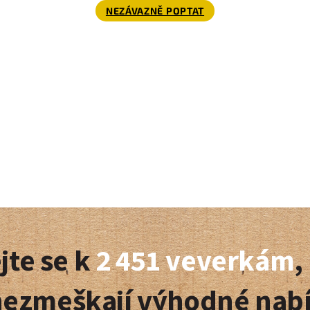
NEZÁVAZNĚ POPTAT
jte se k
2 451 veverkám
,
nezmeškají výhodné nab