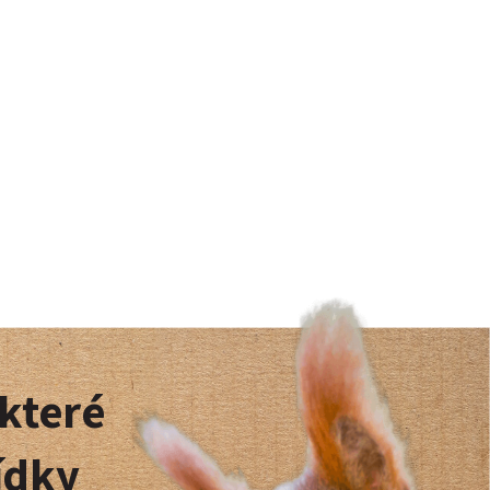
 které
ídky