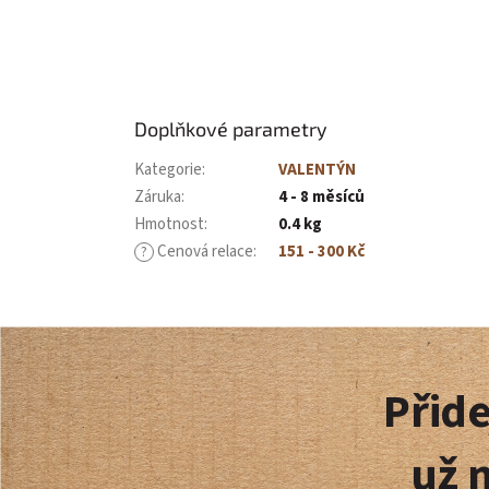
Doplňkové parametry
Kategorie
:
VALENTÝN
Záruka
:
4 - 8 měsíců
Hmotnost
:
0.4 kg
Cenová relace
:
151 - 300 Kč
?
Z
á
Přide
p
už 
a