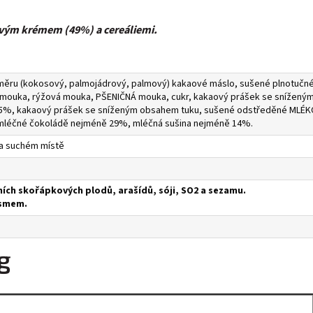
ovým krémem (49%) a cereáliemi.
poměru (kokosový, palmojádrový, palmový) kakaové máslo, sušené plnotuč
 mouka, rýžová mouka, PŠENIČNÁ mouka, cukr, kakaový prášek se sníženým
,5%, kakaový prášek se sníženým obsahem tuku, sušené odstředěné MLÉKO, 
 mléčné čokoládě nejméně 29%, mléčná sušina nejméně 14%.
 a suchém místě
ch skořápkových plodů, arašídů, sóji, SO2 a sezamu.
ísmem.
g