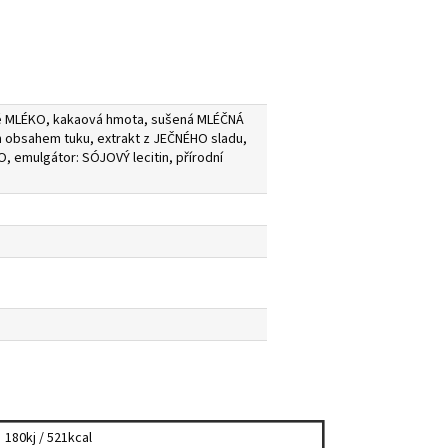
né MLÉKO, kakaová hmota, sušená MLÉČNÁ
 obsahem tuku, extrakt z JEČNÉHO sladu,
emulgátor: SÓJOVÝ lecitin, přírodní
180kj / 521kcal