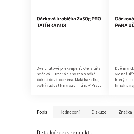
Dárková krabička 2x50g PRO
Dárková
TATÍNKA MIX
PANA UČ
Dvě chuťové překvapení, která táta
Dvě mandl
nečeká — uzená slanost a sladká
víc než tří
čokoládová odměna. Malá kazetka,
který si z
velká radost k narozeninám. ✔ Pravá
hrnek s ná
volba pro Vás, pokud: Hledáte
Vás, pokud
dárek,...
Popis
Hodnocení
Diskuze
Značka
Detailní popis produktu