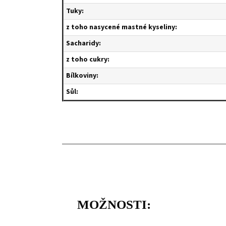
Tuky:
z toho nasycené mastné kyseliny:
S
acharidy:
z toho cukry:
Bílkoviny:
Sůl:
MOŽNOSTI: