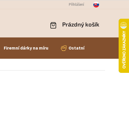
OBNÍCH ÚDAJŮ
ODSTOUPENÍ OD SMLOUVY
Přihlášení
REKLAMACE ZBOŽÍ
Prázdný košík
NÁKUPNÍ
KOŠÍK
Firemní dárky na míru
Ostatní