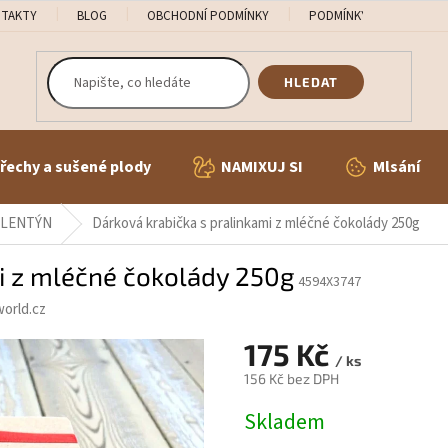
TAKTY
BLOG
OBCHODNÍ PODMÍNKY
PODMÍNKY OCHRANY OS
HLEDAT
řechy a sušené plody
NAMIXUJ SI
Mlsání
ALENTÝN
Dárková krabička s pralinkami z mléčné čokolády 250g
i z mléčné čokolády 250g
4594X3747
orld.cz
175 Kč
/ ks
156 Kč bez DPH
Měrná
Skladem
cena: