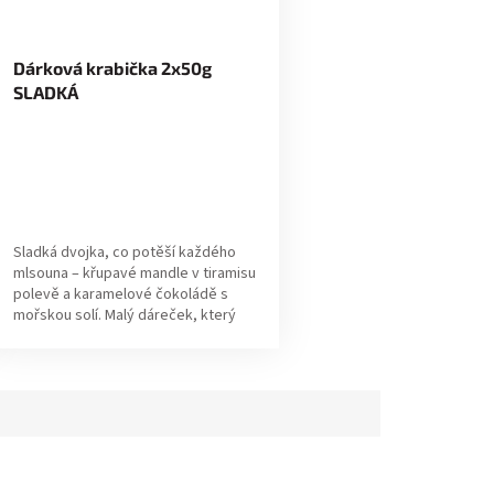
Dárková krabička 2x50g
SLADKÁ
Sladká dvojka, co potěší každého
mlsouna – křupavé mandle v tiramisu
polevě a karamelové čokoládě s
mořskou solí. Malý dáreček, který
řekne víc než tisíc slov. ✔ Pravá
volba...