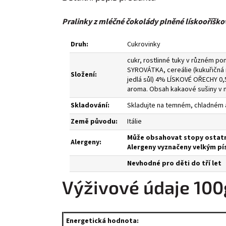
Pralinky z mléčné čokolády plněné lískooříšk
Druh:
Cukrovinky
cukr, rostlinné tuky v různém 
SYROVÁTKA, cereálie (kukuřičná
Složení:
jedlá sůl) 4% LÍSKOVÉ OŘECHY 0
aroma. Obsah kakaové sušiny v
Skladování:
Skladujte na temném, chladném
Země původu:
Itálie
Může obsahovat stopy ostatní
Alergeny:
Alergeny vyznačeny velkým p
Nevhodné pro děti do tří let
Výživové údaje 100
Energetická hodnota: