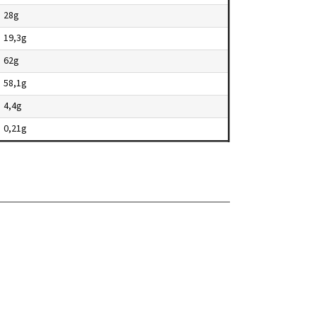
28g
19,3g
62g
58,1g
4,4g
0,21g