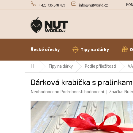
Přejít
KON
+420 736 548 439
info@nutworld.cz
na
obsah
Řecké ořechy
Tipy na dárky
O
Domů
Tipy na dárky
Podle příležitosti
V
Dárková krabička s pralinkam
Průměrné
Neohodnoceno
Podrobnosti hodnocení
Značka:
Nutw
hodnocení
produktu
je
0,0
z
5