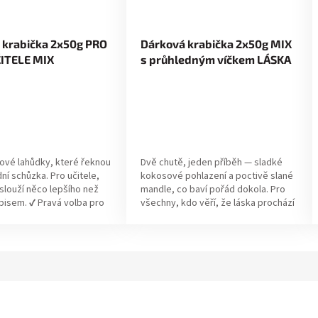
 krabička 2x50g PRO
Dárková krabička 2x50g MIX
ITELE MIX
s průhledným víčkem LÁSKA
ové lahůdky, které řeknou
Dvě chutě, jeden příběh — sladké
dní schůzka. Pro učitele,
kokosové pohlazení a poctivě slané
aslouží něco lepšího než
mandle, co baví pořád dokola. Pro
pisem. ✔ Pravá volba pro
všechny, kdo věří, že láska prochází
: Hledáte dárek, který...
žaludkem (a mají pravdu). ✔...