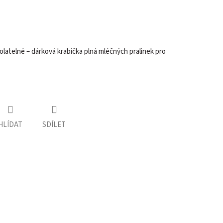
latelné – dárková krabička plná mléčných pralinek pro
HLÍDAT
SDÍLET