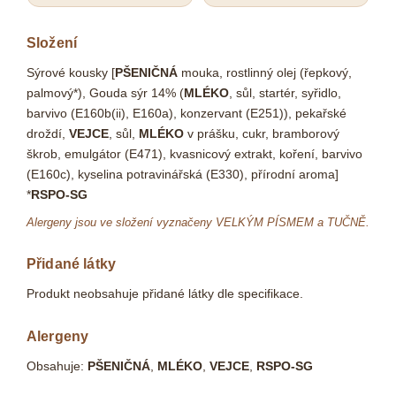
Složení
Sýrové kousky [
PŠENIČNÁ
mouka, rostlinný olej (řepkový,
palmový*), Gouda sýr 14% (
MLÉKO
, sůl, startér, syřidlo,
barvivo (E160b(ii), E160a), konzervant (E251)), pekařské
droždí,
VEJCE
, sůl,
MLÉKO
v prášku, cukr, bramborový
škrob, emulgátor (E471), kvasnicový extrakt, koření, barvivo
(E160c), kyselina potravinářská (E330), přírodní aroma]
*
RSPO-SG
Alergeny jsou ve složení vyznačeny VELKÝM PÍSMEM a TUČNĚ.
Přidané látky
Produkt neobsahuje přidané látky dle specifikace.
Alergeny
Obsahuje:
PŠENIČNÁ
,
MLÉKO
,
VEJCE
,
RSPO-SG