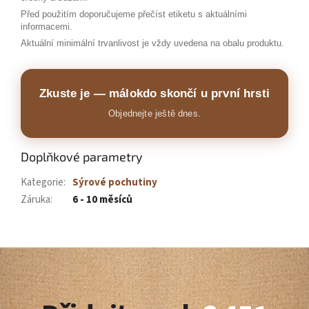
Před použitím doporučujeme přečíst etiketu s aktuálními
informacemi.
Aktuální minimální trvanlivost je vždy uvedena na obalu produktu.
Zkuste je — málokdo skončí u první hrsti
Objednejte ještě dnes.
Doplňkové parametry
Kategorie
:
Sýrové pochutiny
Záruka
:
6 - 10 měsíců
Z
á