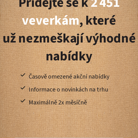
Přidejte se k
2 451
p
a
veverkám
, které
t
už nezmeškají výhodné
í
nabídky
Časově omezené akční nabídky
Informace o novinkách na trhu
Maximálně 2x měsíčně