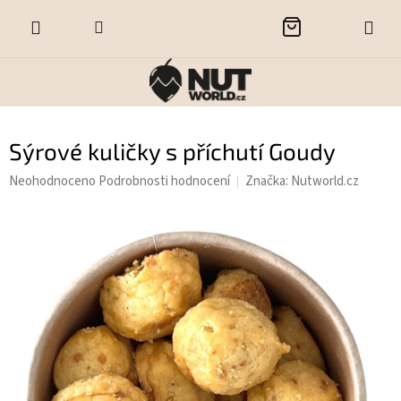
Přejít
NÁKUPNÍ
na
obsah
KOŠÍK
Sýrové kuličky s příchutí Goudy
Průměrné
Neohodnoceno
Podrobnosti hodnocení
Značka:
Nutworld.cz
hodnocení
produktu
je
0,0
z
5
hvězdiček.