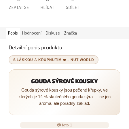
ZEPTAT SE
HLÍDAT
SDÍLET
Popis
Hodnocení
Diskuze
Značka
Detailní popis produktu
S LÁSKOU A KŘUPNUTÍM ❤️ – NUT WORLD
GOUDA SÝROVÉ KOUSKY
Gouda sýrové kousky jsou pečené křupky, ve
kterých je 14 % skutečného gouda sýra — ne jen
aroma, ale pořádný základ.
📷 foto 1