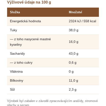
Výživové údaje na 100 g
Složka
Množství
Energetická hodnota
2324 kJ / 558 kcal
Tuky
38,0 g
— z toho nasycené mastné
16,0 g
kyseliny
Sacharidy
43,0 g
— z toho cukry
0,6 g
Vláknina
0 g
Bílkoviny
11,0 g
Sůl
2,3 g
Výrobek byl zabalen v závodě zpracovávajícím arašídy, stromové
ořechy a sezam.