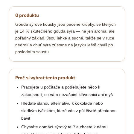
O produktu
Gouda sýrové kousky jsou pečené křupky, ve kterých
je 14 % skutečného gouda sýra — ne jen aroma, ale
pořádný základ. Jsou lehké a suché, takže se v ruce
nedrolí a chuť sýra zůstane na jazyku ještě chvíli po
posledním soustu.
Proč si vybrat tento produkt
Pracujete u počítače a potřebujete něco k
zakousnutí, co vám nezašpiní klávesnici ani myš
Hledáte slanou alternativu k čokoládě nebo
sladkým tyčinkám, které vás v půl čtvrté přestanou
bavit
Chystáte domácí sýrový talíř a chcete k němu