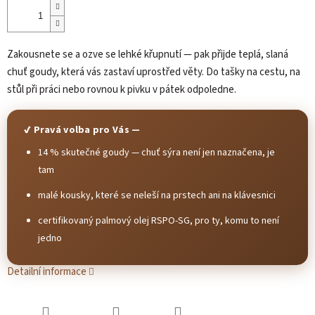
Zakousnete se a ozve se lehké křupnutí — pak přijde teplá, slaná
chuť goudy, která vás zastaví uprostřed věty. Do tašky na cestu, na
stůl při práci nebo rovnou k pivku v pátek odpoledne.
✔ Pravá volba pro Vás —
14 % skutečné goudy — chuť sýra není jen naznačena, je
tam
malé kousky, které se neleší na prstech ani na klávesnici
certifikovaný palmový olej RSPO-SG, pro ty, komu to není
jedno
Detailní informace