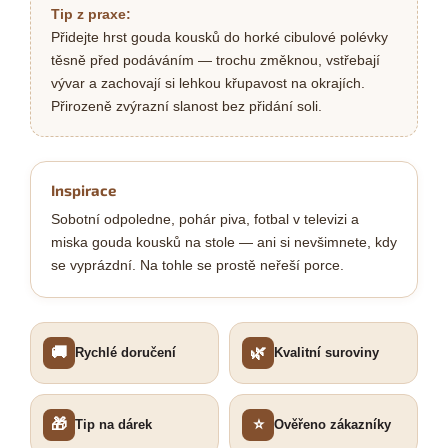
Tip z praxe:
Přidejte hrst gouda kousků do horké cibulové polévky
těsně před podáváním — trochu změknou, vstřebají
vývar a zachovají si lehkou křupavost na okrajích.
Přirozeně zvýrazní slanost bez přidání soli.
Inspirace
Sobotní odpoledne, pohár piva, fotbal v televizi a
miska gouda kousků na stole — ani si nevšimnete, kdy
se vyprázdní. Na tohle se prostě neřeší porce.
🚚
🌿
Rychlé doručení
Kvalitní suroviny
🎁
⭐
Tip na dárek
Ověřeno zákazníky