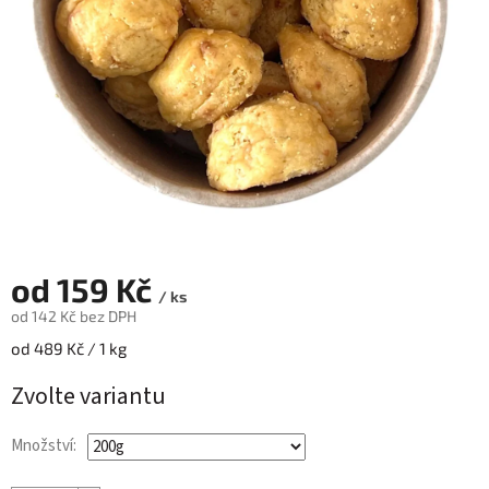
od
159 Kč
/ ks
od
142 Kč
bez DPH
Měrná
od 489 Kč / 1 kg
cena:
Zvolte variantu
Množství: