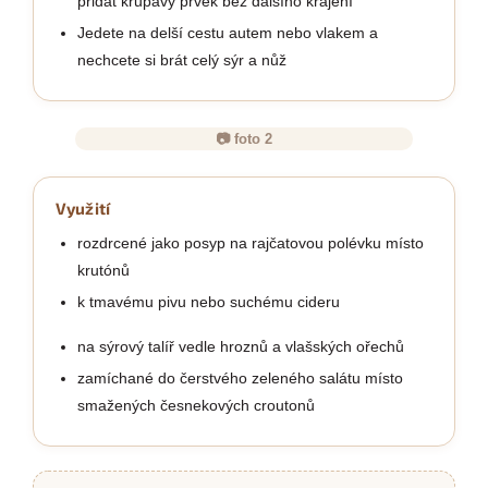
přidat křupavý prvek bez dalšího krájení
Jedete na delší cestu autem nebo vlakem a
nechcete si brát celý sýr a nůž
📷 foto 2
Využití
rozdrcené jako posyp na rajčatovou polévku místo
krutónů
k tmavému pivu nebo suchému cideru
na sýrový talíř vedle hroznů a vlašských ořechů
zamíchané do čerstvého zeleného salátu místo
smažených česnekových croutonů