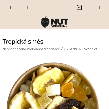
Přejít
NÁKUPNÍ
na
obsah
KOŠÍK
Tropická směs
Průměrné
Neohodnoceno
Podrobnosti hodnocení
Značka:
Nutworld.cz
hodnocení
produktu
je
0,0
z
5
hvězdiček.