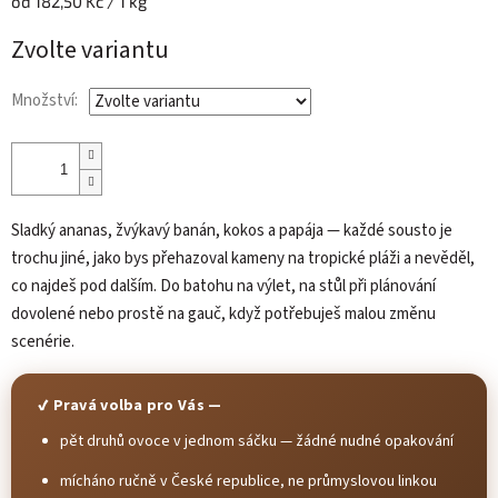
Měrná
od 182,50 Kč / 1 kg
cena:
Zvolte variantu
Množství:
Sladký ananas, žvýkavý banán, kokos a papája — každé sousto je
trochu jiné, jako bys přehazoval kameny na tropické pláži a nevěděl,
co najdeš pod dalším. Do batohu na výlet, na stůl při plánování
dovolené nebo prostě na gauč, když potřebuješ malou změnu
scenérie.
✔ Pravá volba pro Vás —
pět druhů ovoce v jednom sáčku — žádné nudné opakování
mícháno ručně v České republice, ne průmyslovou linkou