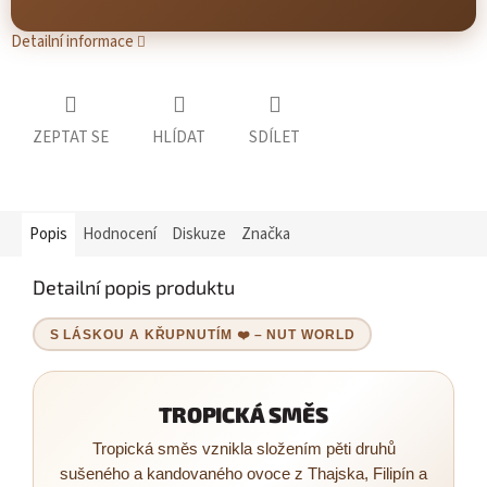
Detailní informace
ZEPTAT SE
HLÍDAT
SDÍLET
Popis
Hodnocení
Diskuze
Značka
Detailní popis produktu
S LÁSKOU A KŘUPNUTÍM ❤️ – NUT WORLD
TROPICKÁ SMĚS
Tropická směs vznikla složením pěti druhů
sušeného a kandovaného ovoce z Thajska, Filipín a