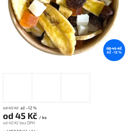
OD 45 KČ
AŽ –12 %
od 45 Kč
až –12 %
od
45 Kč
/ ks
od
40 Kč
bez DPH