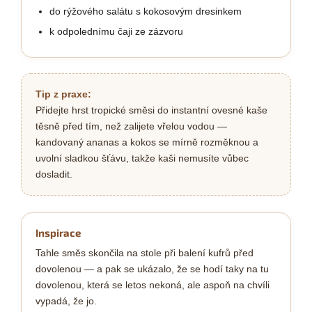
do rýžového salátu s kokosovým dresinkem
k odpolednímu čaji ze zázvoru
Tip z praxe:
Přidejte hrst tropické směsi do instantní ovesné kaše
těsně před tím, než zalijete vřelou vodou —
kandovaný ananas a kokos se mírně rozměknou a
uvolní sladkou šťávu, takže kaši nemusíte vůbec
dosladit.
Inspirace
Tahle směs skončila na stole při balení kufrů před
dovolenou — a pak se ukázalo, že se hodí taky na tu
dovolenou, která se letos nekoná, ale aspoň na chvíli
vypadá, že jo.