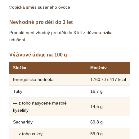
tropická směs sušeného ovoce
Nevhodné pro děti do 3 let
Produkt není vhodný pro děti do 3 let z důvodu rizika
udušení.
Výživové údaje na 100 g
Složka
Množství
Energetická hodnota
1760 kJ / 417 kcal
Tuky
16,7 g
— z toho nasycené mastné
14,5 g
kyseliny
Sacharidy
69,8 g
— z toho cukry
59,0 g