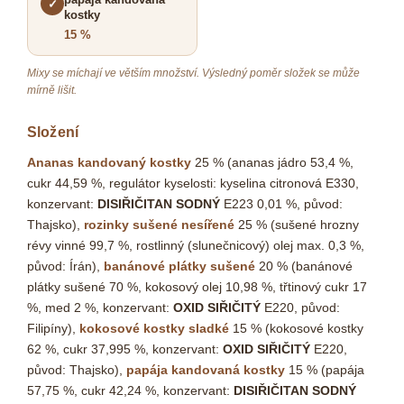
✓
kostky
15 %
Mixy se míchají ve větším množství. Výsledný poměr složek se může
mírně lišit.
Složení
Ananas kandovaný kostky
25 % (ananas jádro 53,4 %,
cukr 44,59 %, regulátor kyselosti: kyselina citronová E330,
konzervant:
DISIŘIČITAN SODNÝ
E223 0,01 %, původ:
Thajsko),
rozinky sušené nesířené
25 % (sušené hrozny
révy vinné 99,7 %, rostlinný (slunečnicový) olej max. 0,3 %,
původ: Írán),
banánové plátky sušené
20 % (banánové
plátky sušené 70 %, kokosový olej 10,98 %, třtinový cukr 17
%, med 2 %, konzervant:
OXID SIŘIČITÝ
E220, původ:
Filipíny),
kokosové kostky sladké
15 % (kokosové kostky
62 %, cukr 37,995 %, konzervant:
OXID SIŘIČITÝ
E220,
původ: Thajsko),
papája kandovaná kostky
15 % (papája
57,75 %, cukr 42,24 %, konzervant:
DISIŘIČITAN SODNÝ