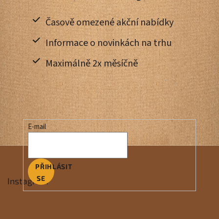
Časově omezené akční nabídky
Informace o novinkách na trhu
Maximálně 2x měsíčně
E-mail
PŘIHLÁSIT
SE
Instagram