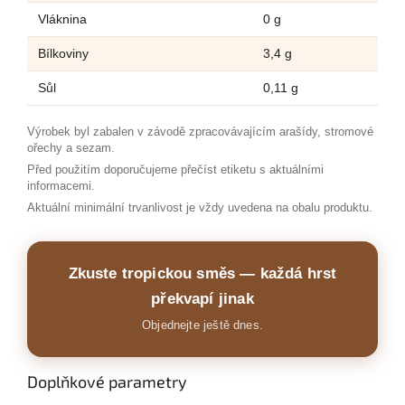
Vláknina
0 g
Bílkoviny
3,4 g
Sůl
0,11 g
Výrobek byl zabalen v závodě zpracovávajícím arašídy, stromové
ořechy a sezam.
Před použitím doporučujeme přečíst etiketu s aktuálními
informacemi.
Aktuální minimální trvanlivost je vždy uvedena na obalu produktu.
Zkuste tropickou směs — každá hrst
překvapí jinak
Objednejte ještě dnes.
Doplňkové parametry