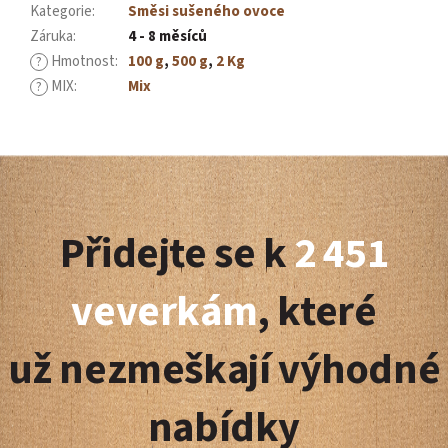
Kategorie
:
Směsi sušeného ovoce
Záruka
:
4 - 8 měsíců
Hmotnost
:
100 g
,
500 g
,
2 Kg
?
MIX
:
Mix
?
Z
á
Přidejte se k
2 451
p
a
veverkám
, které
t
už nezmeškají výhodné
í
nabídky