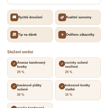
🚚
🌿
Rychlé doručení
Kvalitní suroviny
🎁
⭐
Tip na dárek
Ověřeno zákazníky
Složení směsi
Ananas kandovaný
rozinky sušené
✓
✓
kostky
nesířené
25 %
25 %
banánové plátky
kokosové kostky
✓
✓
sušené
sladké
20 %
15 %
papája kandovaná