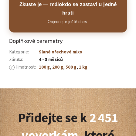
Zkuste je — málokdo se zastaví u jedné
hrsti
Objednejte ještě dnes.
Doplňkové parametry
Kategorie
:
Slané ořechové mixy
Záruka
:
4 - 8 měsíců
Hmotnost
:
100 g
,
200 g
,
500 g
,
1 kg
?
Z
á
Přidejte se k
2 451
p
a
veverkám
, které