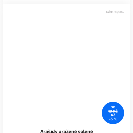
Kód:
56/50G
OD
19 KČ
AŽ
–5 %
Arašídy pražené solené