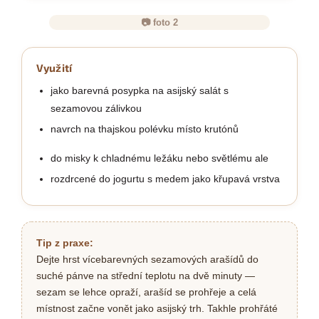
📷 foto 2
Využití
jako barevná posypka na asijský salát s
sezamovou zálivkou
navrch na thajskou polévku místo krutónů
do misky k chladnému ležáku nebo světlému ale
rozdrcené do jogurtu s medem jako křupavá vrstva
Tip z praxe:
Dejte hrst vícebarevných sezamových arašídů do
suché pánve na střední teplotu na dvě minuty —
sezam se lehce opraží, arašíd se prohřeje a celá
místnost začne vonět jako asijský trh. Takhle prohřáté