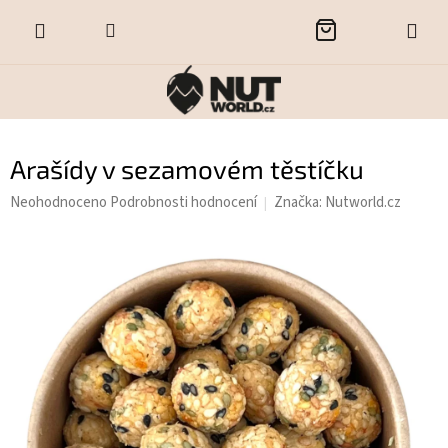
Přejít
NÁKUPNÍ
na
obsah
KOŠÍK
Arašídy v sezamovém těstíčku
Průměrné
Neohodnoceno
Podrobnosti hodnocení
Značka:
Nutworld.cz
hodnocení
produktu
je
0,0
z
5
hvězdiček.