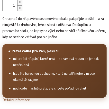
Chrupneš do křupavého sezamového obalu, pak přijde arašíd — a za
ním ještě ta druhá vlna, lehce slaná a oříšková. Do šuplíku u
pracovního stolu, do kapsy na výlet nebo na stůl při filmovém večeru,
kdy se nechce vstávat pro nic jiného.
✔ Pravá volba pro Vás, pokud:
máte rádi křupání, které trvá — sezamová krustu se jen tak
nepřekoná
hledáte barevnou pochutinu, která na talíři nebo v misce
okamžitě zaujme
nechcete mastné prsty, ale chcete pořádnou chuť
Detailní informace