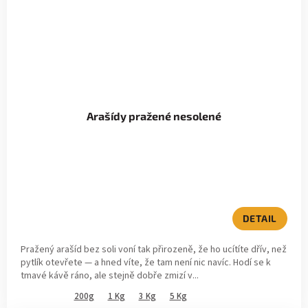
Arašídy pražené nesolené
DETAIL
Pražený arašíd bez soli voní tak přirozeně, že ho ucítíte dřív, než
pytlík otevřete — a hned víte, že tam není nic navíc. Hodí se k
tmavé kávě ráno, ale stejně dobře zmizí v...
200g
1 Kg
3 Kg
5 Kg