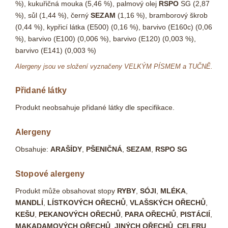
%), kukuřičná mouka (5,46 %), palmový olej
RSPO
SG (2,87
%), sůl (1,44 %), černý
SEZAM
(1,16 %), bramborový škrob
(0,44 %), kypřicí látka (E500) (0,16 %), barvivo (E160c) (0,06
%), barvivo (E100) (0,006 %), barvivo (E120) (0,003 %),
barvivo (E141) (0,003 %)
Alergeny jsou ve složení vyznačeny VELKÝM PÍSMEM a TUČNĚ.
Přidané látky
Produkt neobsahuje přidané látky dle specifikace.
Alergeny
Obsahuje:
ARAŠÍDY
,
PŠENIČNÁ
,
SEZAM
,
RSPO SG
Stopové alergeny
Produkt může obsahovat stopy
RYBY
,
SÓJI
,
MLÉKA
,
MANDLÍ
,
LÍSTKOVÝCH OŘECHŮ
,
VLAŠSKÝCH OŘECHŮ
,
KEŠU
,
PEKANOVÝCH OŘECHŮ
,
PARA OŘECHŮ
,
PISTÁCIÍ
,
MAKADAMOVÝCH OŘECHŮ
,
JINÝCH OŘECHŮ
,
CELERU
,