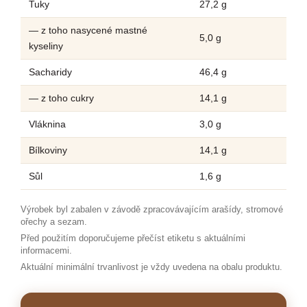
Tuky
27,2 g
— z toho nasycené mastné
5,0 g
kyseliny
Sacharidy
46,4 g
— z toho cukry
14,1 g
Vláknina
3,0 g
Bílkoviny
14,1 g
Sůl
1,6 g
Výrobek byl zabalen v závodě zpracovávajícím arašídy, stromové
ořechy a sezam.
Před použitím doporučujeme přečíst etiketu s aktuálními
informacemi.
Aktuální minimální trvanlivost je vždy uvedena na obalu produktu.