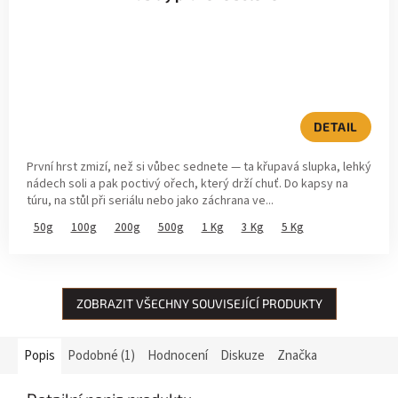
DETAIL
První hrst zmizí, než si vůbec sednete — ta křupavá slupka, lehký
nádech soli a pak poctivý ořech, který drží chuť. Do kapsy na
túru, na stůl při seriálu nebo jako záchrana ve...
50g
100g
200g
500g
1 Kg
3 Kg
5 Kg
ZOBRAZIT VŠECHNY SOUVISEJÍCÍ PRODUKTY
Popis
Podobné (1)
Hodnocení
Diskuze
Značka