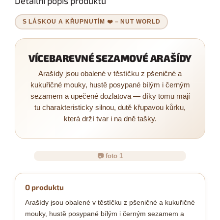
Detailní popis produktu
S LÁSKOU A KŘUPNUTÍM ❤️ – NUT WORLD
VÍCEBAREVNÉ SEZAMOVÉ ARAŠÍDY
Arašídy jsou obalené v těstíčku z pšeničné a
kukuřičné mouky, hustě posypané bílým i černým
sezamem a upečené dozlatova — díky tomu mají
tu charakteristicky silnou, dutě křupavou kůrku,
která drží tvar i na dně tašky.
📷 foto 1
O produktu
Arašídy jsou obalené v těstíčku z pšeničné a kukuřičné
mouky, hustě posypané bílým i černým sezamem a