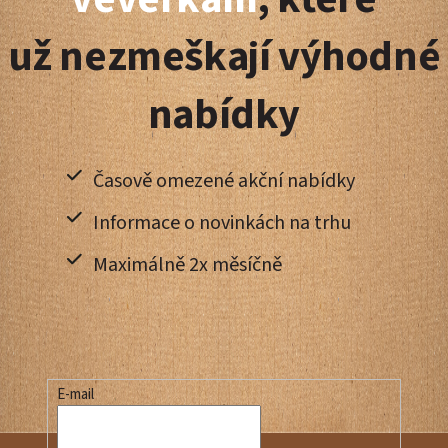
t
už nezmeškají výhodné
í
nabídky
Časově omezené akční nabídky
Informace o novinkách na trhu
Maximálně 2x měsíčně
E-mail