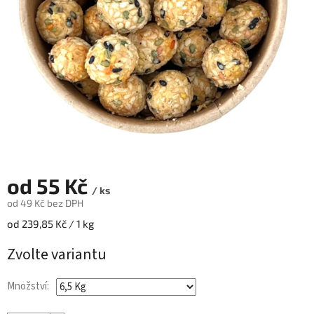
od
55 Kč
/ ks
od
49 Kč
bez DPH
Měrná
od 239,85 Kč / 1 kg
cena:
Zvolte variantu
Množství: