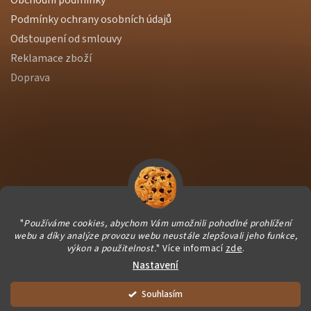
Podmínky ochrany osobních údajů
Odstoupení od smlouvy
Reklamace zboží
Doprava
"
Používáme cookies, abychom Vám umožnili pohodlné prohlížení
webu a díky analýze provozu webu neustále zlepšovali jeho funkce,
výkon a použitelnost.
" Více informací
zde
.
Nastavení
Vytvořil Shoptet Premium
|
Dostmedia
Vše balíme čerstvě pro Vás. Dárečky vyrábíme ručně a podporujeme
Copyright 2026
NutWorld.cz
. Všechna práva vyhrazena.
Souhlasím
společně chráněné dílny :)