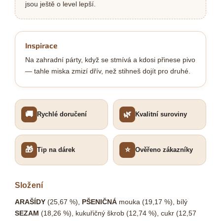
jsou ještě o level lepší.
Inspirace
Na zahradní párty, když se stmívá a kdosi přinese pivo
— tahle miska zmizí dřív, než stihneš dojít pro druhé.
🚚
🌿
Rychlé doručení
Kvalitní suroviny
🎁
⭐
Tip na dárek
Ověřeno zákazníky
Složení
ARAŠÍDY
(25,67 %),
PŠENIČNÁ
mouka (19,17 %), bílý
SEZAM
(18,26 %), kukuřičný škrob (12,74 %), cukr (12,57