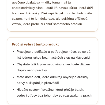
upečené dozlatova — díky tomu mají tu
charakteristicky silnou, dutě křupavou kůrku, která drží
tvar i na dně tašky. Překvapí tě, jak moc té chuti udělá
sezam: není to jen dekorace, ale pořádná oříšková
vrstva, která přehluší i chuť samotného arašídu.
Proč si vybrat tento produkt
Pracujete u počítače a potřebujete něco, co se dá
jíst jednou rukou bez mastných stop na klávesnici
Chystáte talíř k pivu nebo vínu a nechcete dát jen
chipsy nebo preclíky
Máte doma děti, které odmítají obyčejné arašídy —
barvy a křupání je přesvědčí
Hledáte cestovní svačinu, která přežije batoh,
vedro i otřesy bez toho, aby se rozsypala na prach