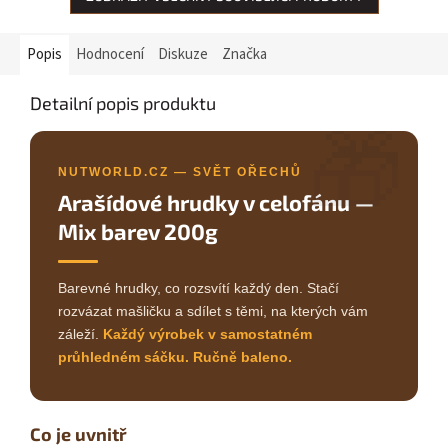
Popis
Hodnocení
Diskuze
Značka
Detailní popis produktu
🎁
NUTWORLD.CZ — SVĚT OŘECHŮ
Arašídové hrudky v celofánu —
Mix barev 200g
Barevné hrudky, co rozsvítí každý den. Stačí
rozvázat mašličku a sdílet s těmi, na kterých vám
záleží.
Každý výrobek v samostatném
průhledném sáčku. Ručně baleno.
Co je uvnitř