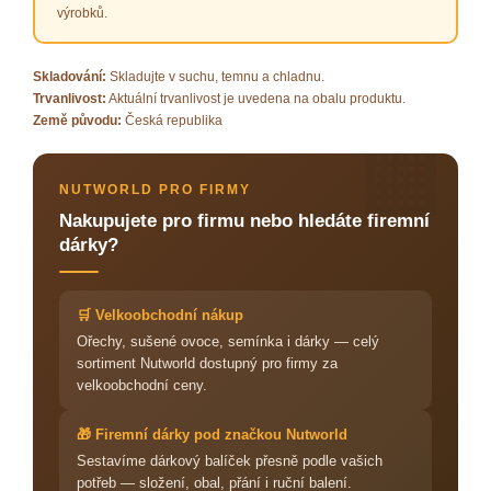
výrobků.
Skladování:
Skladujte v suchu, temnu a chladnu.
Trvanlivost:
Aktuální trvanlivost je uvedena na obalu produktu.
Země původu:
Česká republika
🏢
NUTWORLD PRO FIRMY
Nakupujete pro firmu nebo hledáte firemní
dárky?
🛒 Velkoobchodní nákup
Ořechy, sušené ovoce, semínka i dárky — celý
sortiment Nutworld dostupný pro firmy za
velkoobchodní ceny.
🎁 Firemní dárky pod značkou Nutworld
Sestavíme dárkový balíček přesně podle vašich
potřeb — složení, obal, přání i ruční balení.