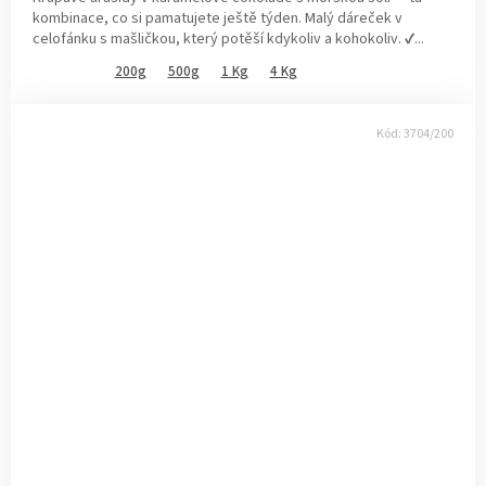
kombinace, co si pamatujete ještě týden. Malý dáreček v
celofánku s mašličkou, který potěší kdykoliv a kohokoliv. ✔...
200g
500g
1 Kg
4 Kg
Kód:
3704/200