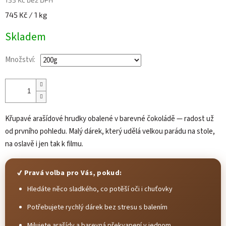
Měrná
745 Kč / 1 kg
cena:
Skladem
Množství:
Křupavé arašídové hrudky obalené v barevné čokoládě — radost už
od prvního pohledu. Malý dárek, který udělá velkou parádu na stole,
na oslavě i jen tak k filmu.
✔ Pravá volba pro Vás, pokud:
Hledáte něco sladkého, co potěší oči i chuťovky
Potřebujete rychlý dárek bez stresu s balením
Milujete arašídy a barevná překvapení v jednom