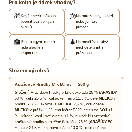
Pro koho je dárek vhodný?
🎁
🎂
Když chcete někoho
Na narozeniny, svátek
potěšit bez velkých
nebo jen tak —
okolků
protože
🏫
🎄
Pro kolegyni, co má
Na návštěvu, když
ráda sladké s
nechcete přijít s
křupnutím
prázdnou
Složení výrobků
Arašídové Hrudky Mix Barev — 200 g
Složení:
Arašídové hrudky v bílé čokoládě 25 % (
ARAŠÍDY
50 %, cukr 26,5 %, kakaové máslo 12,5 %, celé
MLÉKO
v
prášku 7,3 %, laktóza (z
MLÉKA
) 2,5 %, odtučněné
MLÉKO
v prášku 1 %, emulgátor E322 lecitin ze
SOJ
<1
%, přírodní vanilkové aroma <1 %, původ: Nizozemsko),
arašídové hrudky v mléčné čokoládě 25 % (
ARAŠÍDY
50
%, cukr 24,5 %, kakaové máslo 10,3 %, celé sušené