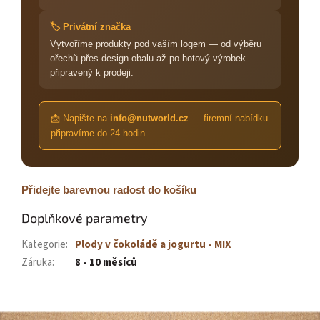
🏷️ Privátní značka
Vytvoříme produkty pod vaším logem — od výběru
ořechů přes design obalu až po hotový výrobek
připravený k prodeji.
📩 Napište na
info@nutworld.cz
— firemní nabídku
připravíme do 24 hodin.
Přidejte barevnou radost do košíku
Doplňkové parametry
Kategorie
:
Plody v čokoládě a jogurtu - MIX
Záruka
:
8 - 10 měsíců