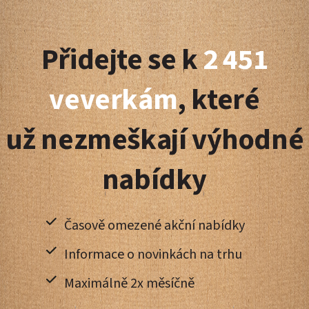
Z
á
Přidejte se k
2 451
p
a
veverkám
, které
t
už nezmeškají výhodné
í
nabídky
Časově omezené akční nabídky
Informace o novinkách na trhu
Maximálně 2x měsíčně