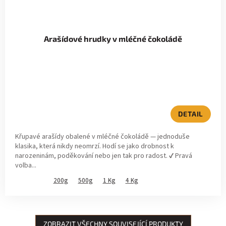
Arašídové hrudky v mléčné čokoládě
DETAIL
Křupavé arašídy obalené v mléčné čokoládě — jednoduše
klasika, která nikdy neomrzí. Hodí se jako drobnost k
narozeninám, poděkování nebo jen tak pro radost. ✔ Pravá
volba...
200g
500g
1 Kg
4 Kg
ZOBRAZIT VŠECHNY SOUVISEJÍCÍ PRODUKTY