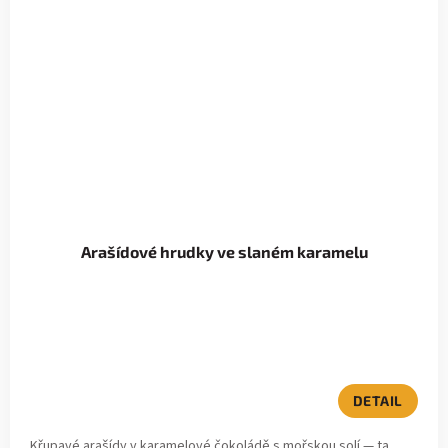
Arašídové hrudky ve slaném karamelu
DETAIL
Křupavé arašídy v karamelové čokoládě s mořskou solí — ta