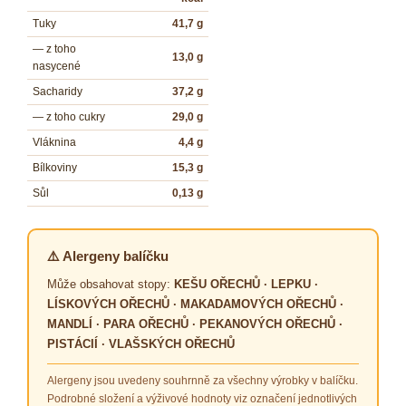
Tuky
41,7 g
— z toho
13,0 g
nasycené
Sacharidy
37,2 g
— z toho cukry
29,0 g
Vláknina
4,4 g
Bílkoviny
15,3 g
Sůl
0,13 g
⚠️ Alergeny balíčku
Může obsahovat stopy:
KEŠU OŘECHŮ · LEPKU ·
LÍSKOVÝCH OŘECHŮ · MAKADAMOVÝCH OŘECHŮ ·
MANDLÍ · PARA OŘECHŮ · PEKANOVÝCH OŘECHŮ ·
PISTÁCIÍ · VLAŠSKÝCH OŘECHŮ
Alergeny jsou uvedeny souhrnně za všechny výrobky v balíčku.
Podrobné složení a výživové hodnoty viz označení jednotlivých