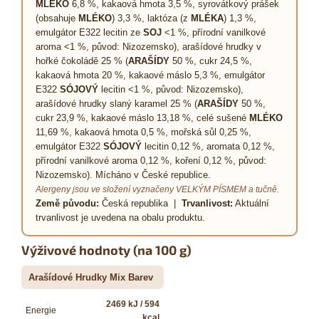
MLÉKO
6,8 %, kakaová hmota 3,5 %, syrovátkový prášek
(obsahuje
MLÉKO
) 3,3 %, laktóza (z
MLÉKA
) 1,3 %,
emulgátor E322 lecitin ze
SOJ
<1 %, přírodní vanilkové
aroma <1 %, původ: Nizozemsko), arašídové hrudky v
hořké čokoládě 25 % (
ARAŠÍDY
50 %, cukr 24,5 %,
kakaová hmota 20 %, kakaové máslo 5,3 %, emulgátor
E322
SÓJOVÝ
lecitin <1 %, původ: Nizozemsko),
arašídové hrudky slaný karamel 25 % (
ARAŠÍDY
50 %,
cukr 23,9 %, kakaové máslo 13,18 %, celé sušené
MLÉKO
11,69 %, kakaová hmota 0,5 %, mořská sůl 0,25 %,
emulgátor E322
SÓJOVÝ
lecitin 0,12 %, aromata 0,12 %,
přírodní vanilkové aroma 0,12 %, koření 0,12 %, původ:
Nizozemsko). Mícháno v České republice.
Alergeny jsou ve složení vyznačeny VELKÝM PÍSMEM a tučně.
Země původu:
Česká republika |
Trvanlivost:
Aktuální
trvanlivost je uvedena na obalu produktu.
Výživové hodnoty (na 100 g)
Arašídové Hrudky Mix Barev
2469 kJ / 594
Energie
kcal