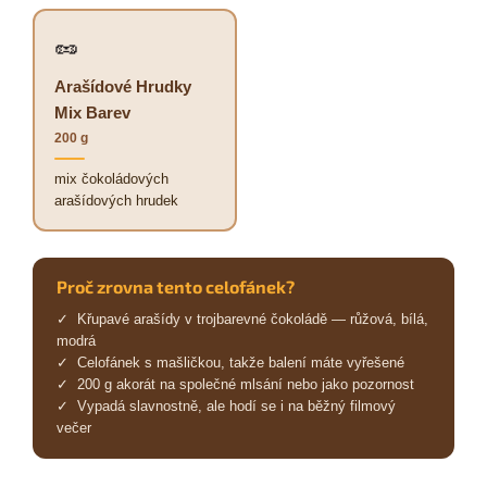
🥜
Arašídové Hrudky
Mix Barev
200 g
mix čokoládových
arašídových hrudek
Proč zrovna tento celofánek?
✓ Křupavé arašídy v trojbarevné čokoládě — růžová, bílá,
modrá
✓ Celofánek s mašličkou, takže balení máte vyřešené
✓ 200 g akorát na společné mlsání nebo jako pozornost
✓ Vypadá slavnostně, ale hodí se i na běžný filmový
večer