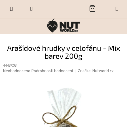
Přejít
NÁKUPNÍ
na
obsah
KOŠÍK
Arašídové hrudky v celofánu - Mix
barev 200g
4443X03
Průměrné
Neohodnoceno
Podrobnosti hodnocení
Značka:
Nutworld.cz
hodnocení
produktu
je
0,0
z
5
hvězdiček.