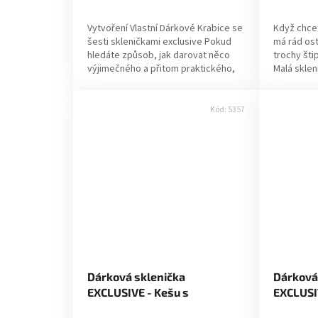
ů
k
Vytvoření Vlastní Dárkové Krabice se
Když chce
t
šesti skleničkami exclusive Pokud
má rád ost
hledáte způsob, jak darovat něco
trochy šti
ů
výjimečného a přitom praktického,
Malá sklen
vytvoření vlastní dárkové krabice
charaktere
se...
kešu...
Kód:
5357
Dárková sklenička
Dárková
EXCLUSIVE - Kešu s
EXCLUSI
česnekem a rozmarýnem 70g