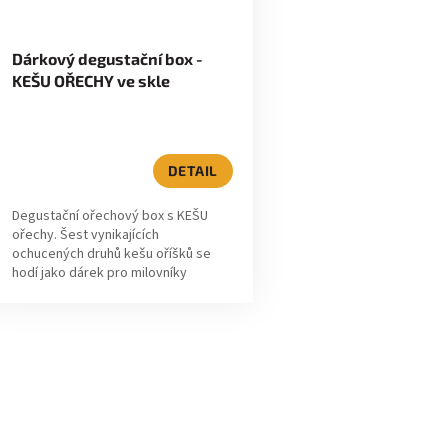
Dárkový degustační box -
KEŠU OŘECHY ve skle
DETAIL
Degustační ořechový box s KEŠU
ořechy. Šest vynikajících
ochucených druhů kešu oříšků se
hodí jako dárek pro milovníky
ořechů.