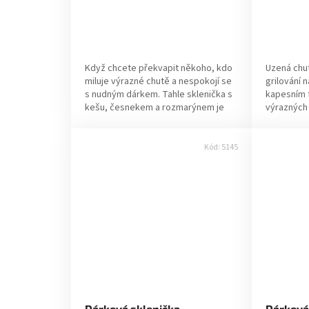
Když chcete překvapit někoho, kdo
Uzená chuť
miluje výrazné chutě a nespokojí se
grilování n
s nudným dárkem. Tahle sklenička s
kapesním f
kešu, česnekem a rozmarýnem je
výrazných 
přesně ten typ dárku, co zmizí
obal. ✔ Pr
během...
Hledáte...
Kód:
5145
Dárková sklenička
Dárková