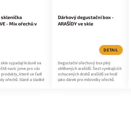
 sklenička
Dárkový degustační box -
E - Mix ořechů v
ARAŠÍDY ve skle
oli 70g
DETAIL
skle vypadají krásně na
Degustační ořechový box plný
eště navíc jsme pro vás
oblíbených arašídů. Šest vynikajících
p produkty, které se řadí
ochucených druhů arašídů se hodí
řídy ořechů. Slané a sladké
jako dárek pro milovníky ořechů.
kle, které se hodí jako...