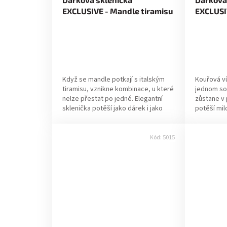
EXCLUSIVE - Mandle tiramisu
EXCLUSI
70g
70g
Když se mandle potkají s italským
Kouřová v
tiramisu, vznikne kombinace, u které
jednom sou
nelze přestat po jedné. Elegantní
zůstane v 
sklenička potěší jako dárek i jako
potěší mil
sladká odměna jen tak pro sebe. ✔...
fajnšmekry,
Kód:
5015