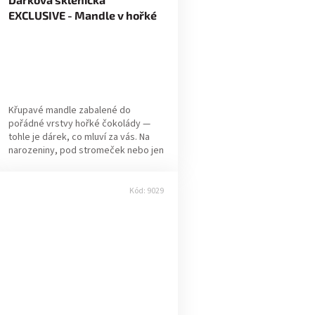
EXCLUSIVE - Mandle v hořké
čokoládě 70g
Křupavé mandle zabalené do
pořádné vrstvy hořké čokolády —
tohle je dárek, co mluví za vás. Na
narozeniny, pod stromeček nebo jen
tak, protože máte někoho rádi. ✔
Pravá volba...
Kód:
9029