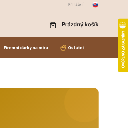
OBNÍCH ÚDAJŮ
ODSTOUPENÍ OD SMLOUVY
Přihlášení
REKLAMACE ZBOŽÍ
Prázdný košík
NÁKUPNÍ
KOŠÍK
Firemní dárky na míru
Ostatní