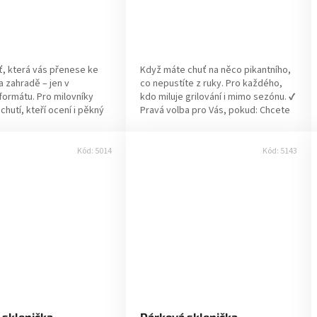
, která vás přenese ke
Když máte chuť na něco pikantního,
a zahradě – jen v
co nepustíte z ruky. Pro každého,
ormátu. Pro milovníky
kdo miluje grilování i mimo sezónu. ✔
chutí, kteří ocení i pěkný
Pravá volba pro Vás, pokud: Chcete
avá volba pro Vás, pokud:
dáreček, který vypadá skvěle a...
Kód:
5014
Kód:
5143
 sklenička
Dárková sklenička