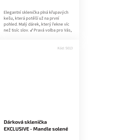
Elegantní sklenička plná křupavých
kešu, která potěší už na první
pohled. Malý dárek, který řekne víc
než tisíc slov. ✔ Pravá volba pro Vás,
pokud: Hledáte dáreček, který...
Kód:
5013
Dárková sklenička
EXCLUSIVE - Mandle solené
Valencia 70g