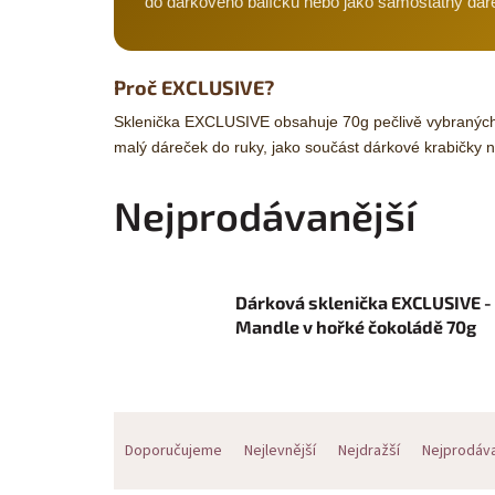
do dárkového balíčku nebo jako samostatný dár
Proč EXCLUSIVE?
Sklenička EXCLUSIVE obsahuje 70g pečlivě vybraných 
malý dáreček do ruky, jako součást dárkové krabičky n
Nejprodávanější
Dárková sklenička EXCLUSIVE -
Mandle v hořké čokoládě 70g
Ř
Doporučujeme
Nejlevnější
Nejdražší
Nejprodáva
a