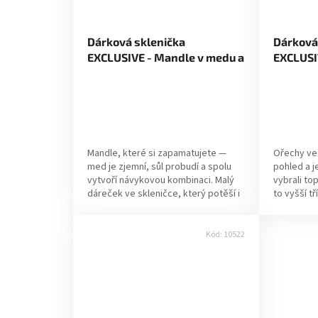
Dárková sklenička
Dárková
EXCLUSIVE - Mandle v medu a
EXCLUSIV
soli 70g
medu a s
Mandle, které si zapamatujete —
Ořechy ve 
med je zjemní, sůl probudí a spolu
pohled a j
vytvoří návykovou kombinaci. Malý
vybrali to
dáreček ve skleničce, který potěší i
to vyšší t
toho, kdo má všechno. ✔ Pravá
ořechy ve s
volba...
Kód:
10522