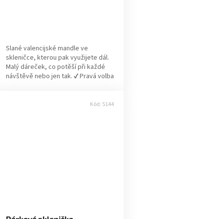
Slané valencijské mandle ve
skleničce, kterou pak využijete dál.
Malý dáreček, co potěší při každé
návštěvě nebo jen tak. ✔ Pravá volba
pro Vás, pokud: Chcete drobnost,
co...
Kód:
5144
Dárková sklenička