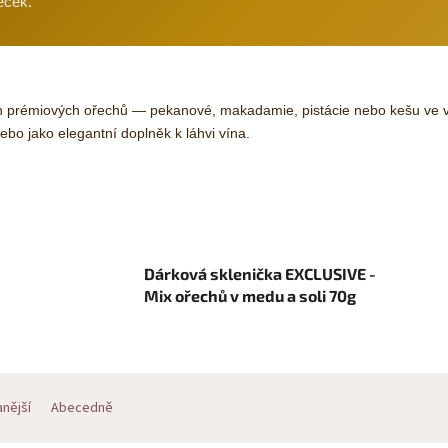
eček.
prémiových ořechů — pekanové, makadamie, pistácie nebo kešu ve vyšš
ebo jako elegantní doplněk k láhvi vína.
Dárková sklenička EXCLUSIVE -
Mix ořechů v medu a soli 70g
nější
Abecedně