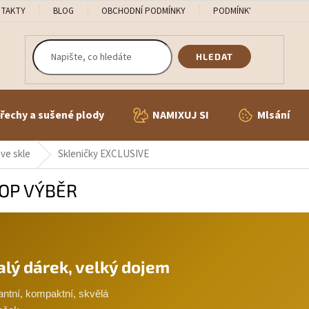
TAKTY
BLOG
OBCHODNÍ PODMÍNKY
PODMÍNKY OCHRANY OS
HLEDAT
řechy a sušené plody
NAMIXUJ SI
Mlsání
ve skle
Skleničky EXCLUSIVE
TOP VÝBĚR
lý dárek, velký dojem
ntní, kompaktní, skvělá