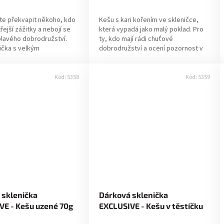
te překvapit někoho, kdo
Kešu s kari kořením ve skleničce,
řejší zážitky a nebojí se
která vypadá jako malý poklad. Pro
plavého dobrodružství.
ty, kdo mají rádi chuťové
ička s velkým
dobrodružství a ocení pozornost v
m — pro milovníky chilli i
detailech. ✔ Pravá volba pro Vás,
pokud:...
Kód:
5358
Kód:
5359
 sklenička
Dárková sklenička
VE - Kešu uzené 70g
EXCLUSIVE - Kešu v těstíčku
BBQ 70g