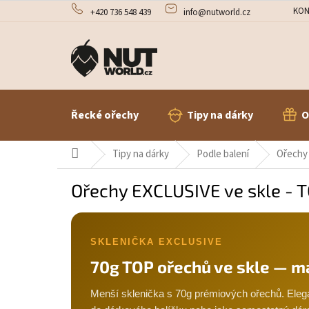
Přejít
KON
+420 736 548 439
info@nutworld.cz
na
obsah
Řecké ořechy
Tipy na dárky
O
Domů
Tipy na dárky
Podle balení
Ořechy 
Ořechy EXCLUSIVE ve skle - 
SKLENIČKA EXCLUSIVE
70g TOP ořechů ve skle — ma
Menší sklenička s 70g prémiových ořechů. Elega