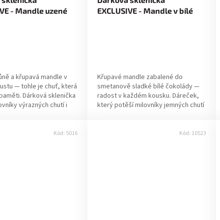
VE - Mandle uzené
EXCLUSIVE - Mandle v bílé
čokoládě 70g
ůně a křupavá mandle v
Křupavé mandle zabalené do
stu — tohle je chuť, která
smetanově sladké bílé čokolády —
paměti. Dárková sklenička
radost v každém kousku. Dáreček,
ovníky výrazných chutí i
který potěší milovníky jemných chutí
 co znají svět ořechů. ✔...
i elegantního balení. ✔ Pravá volba
pro Vás,...
Kód:
5016
Kód:
10523