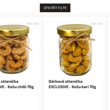
OTEVŘÍT FILTR
Kód:
5263
Kód:
5017
 sklenička
Dárková sklenička
E - Kešu chilli 70g
EXCLUSIVE - Kešu kari 70g