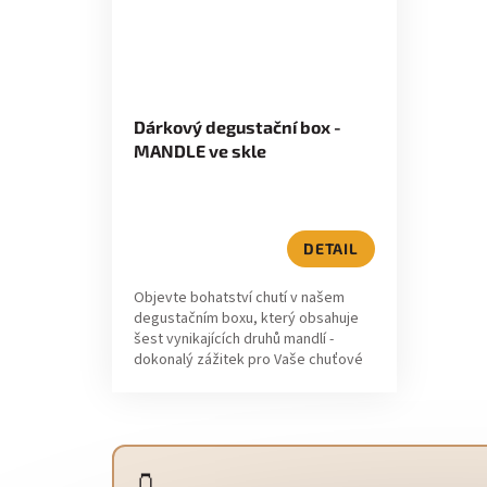
Dárkový degustační box -
MANDLE ve skle
DETAIL
Objevte bohatství chutí v našem
degustačním boxu, který obsahuje
šest vynikajících druhů mandlí -
dokonalý zážitek pro Vaše chuťové
buňky.
🫙