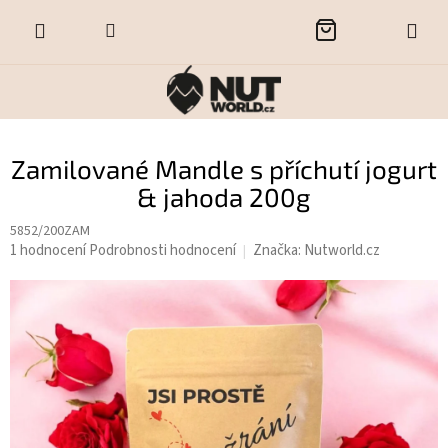
Přejít
NÁKUPNÍ
na
obsah
KOŠÍK
Zamilované Mandle s příchutí jogurt
& jahoda 200g
5852/200ZAM
Průměrné
1 hodnocení
Podrobnosti hodnocení
Značka:
Nutworld.cz
hodnocení
produktu
je
5,0
z
5
hvězdiček.