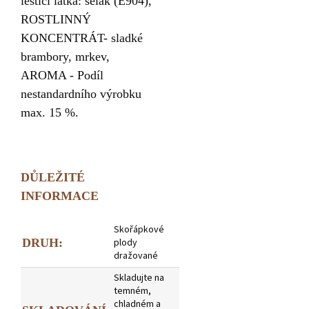
lešticí látka: šelak (E904),
ROSTLINNÝ
KONCENTRÁT- sladké
brambory, mrkev,
AROMA - Podíl
nestandardního výrobku
max. 15 %.
DŮLEŽITÉ
INFORMACE
Skořápkové
DRUH:
plody
dražované
Skladujte na
temném,
chladném a