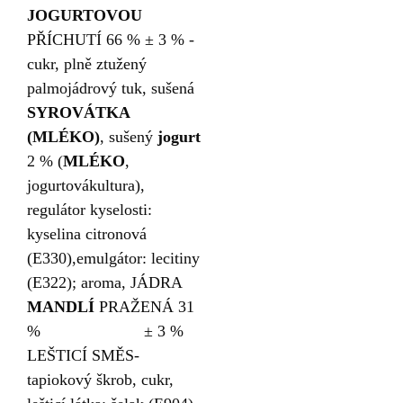
JOGURTOVOU
PŘÍCHUTÍ 66 % ± 3 % -
cukr, plně ztužený
palmojádrový tuk, sušená
SYROVÁTKA
(MLÉKO)
, sušený
jogurt
2 % (
MLÉKO
,
jogurtovákultura),
regulátor kyselosti:
kyselina citronová
(E330),emulgátor: lecitiny
(E322); aroma, JÁDRA
MANDLÍ
PRAŽENÁ 31
% ± 3 %
LEŠTICÍ SMĚS-
tapiokový škrob, cukr,