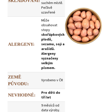
SKLADOVÁNÍ:
suchém místě.
Pečlivě
uzavřené
Může
obsahovat
stopy
skořápkových
plodů,
ALERGENY:
sezamu, soji a
arašídů.
Alergeny
vyznačeny
velkým
písmem.
ZEMĚ
Vyrobeno v ČR
PŮVODU:
Pro děti do
NEVHODNÉ:
tří let
9 měsíců od
data výroby.