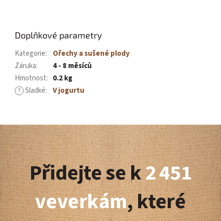
Doplňkové parametry
Kategorie
:
Ořechy a sušené plody
Záruka
:
4 - 8 měsíců
Hmotnost
:
0.2 kg
Sladké
:
V jogurtu
?
Z
á
Přidejte se k
2 451
p
a
veverkám
, které
t