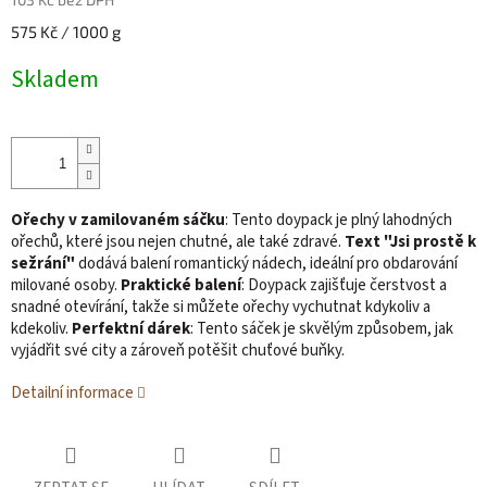
Měrná
575 Kč / 1000 g
cena:
Skladem
Ořechy v zamilovaném sáčku
: Tento doypack je plný lahodných
ořechů, které jsou nejen chutné, ale také zdravé.
Text "Jsi prostě k
sežrání"
dodává balení romantický nádech, ideální pro obdarování
milované osoby.
Praktické balení
: Doypack zajišťuje čerstvost a
snadné otevírání, takže si můžete ořechy vychutnat kdykoliv a
kdekoliv.
Perfektní dárek
: Tento sáček je skvělým způsobem, jak
vyjádřit své city a zároveň potěšit chuťové buňky.
Detailní informace