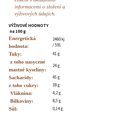
informacemi o složení a
výživových údajích.
VÝŽIVOVÉ HODNOTY
na 100 g
Energetická
2460 kj
/ 591
hodnota:
41 g
Tuky:
z toho nasycené
24 g
mastné kyseliny:
45 g
S
acharidy:
38 g
z toho cukry:
4,2 g
Vláknina:
8,5 g
Bílkoviny:
0,14 g
Sůl: