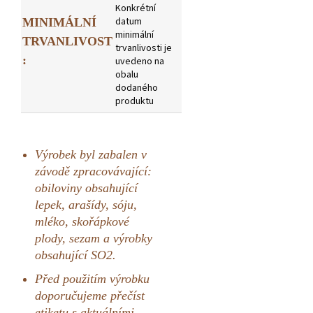
Konkrétní
datum
MINIMÁLNÍ
minimální
TRVANLIVOST
trvanlivosti je
:
uvedeno na
obalu
dodaného
produktu
Výrobek byl zabalen v
závodě zpracovávající:
obiloviny obsahující
lepek, arašídy, sóju,
mléko, skořápkové
plody, sezam a výrobky
obsahující SO2.
Před použitím výrobku
doporučujeme přečíst
etiketu s aktuálními