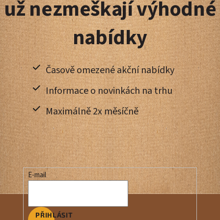
už nezmeškají výhodné
í
nabídky
Časově omezené akční nabídky
Informace o novinkách na trhu
Maximálně 2x měsíčně
E-mail
PŘIHLÁSIT