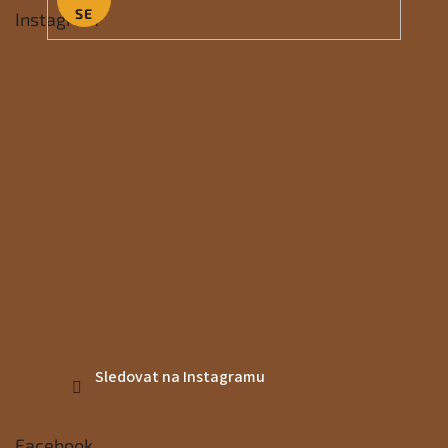
SE
Instagram
Sledovat na Instagramu
Facebook