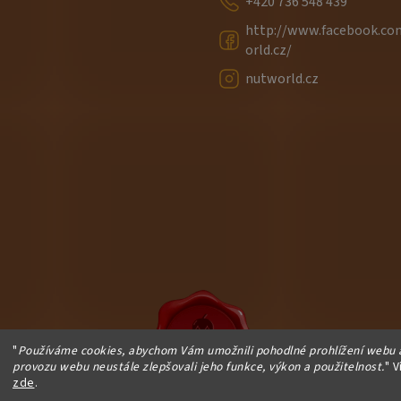
+420 736 548 439
http://www.facebook.c
orld.cz/
nutworld.cz
"
Používáme cookies, abychom Vám umožnili pohodlné prohlížení webu a
provozu webu neustále zlepšovali jeho funkce, výkon a použitelnost.
" V
zde
.