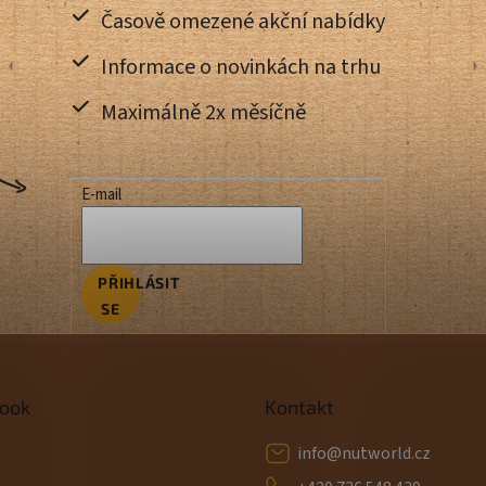
Časově omezené akční nabídky
Informace o novinkách na trhu
Maximálně 2x měsíčně
E-mail
PŘIHLÁSIT
SE
ook
Kontakt
info
@
nutworld.cz