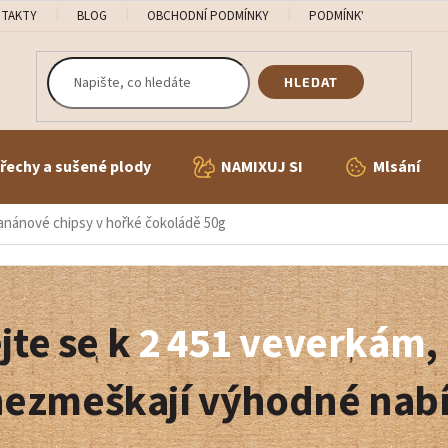
TAKTY
BLOG
OBCHODNÍ PODMÍNKY
PODMÍNKY OCHRANY OS
HLEDAT
řechy a sušené plody
NAMIXUJ SI
Mlsání
anánové chipsy v hořké čokoládě 50g
jte se k
2 451 veverkám
,
nezmeškají výhodné nab