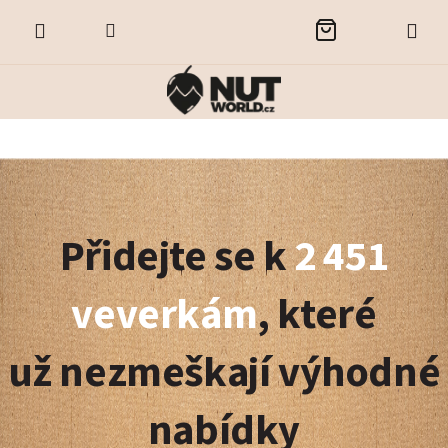
Přejít
NÁKUPNÍ
na
obsah
KOŠÍK
Z
á
Přidejte se k
2 451
p
a
veverkám
, které
t
už nezmeškají výhodné
í
nabídky