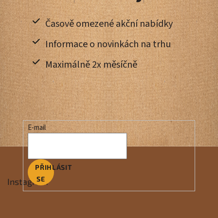
Časově omezené akční nabídky
Informace o novinkách na trhu
Maximálně 2x měsíčně
E-mail
PŘIHLÁSIT
SE
Instagram