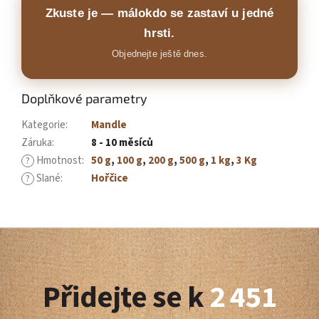
Zkuste je — málokdo se zastaví u jedné
hrsti.
Objednejte ještě dnes.
Doplňkové parametry
Kategorie
:
Mandle
Záruka
:
8 - 10 měsíců
Hmotnost
:
50 g
,
100 g
,
200 g
,
500 g
,
1 kg
,
3 Kg
?
Slané
:
Hořčice
?
Z
á
Přidejte se k
2 451
p