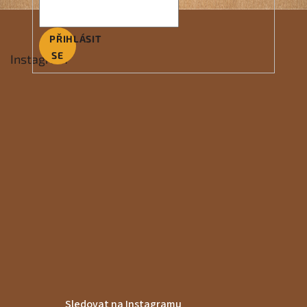
PŘIHLÁSIT
SE
Instagram
Sledovat na Instagramu