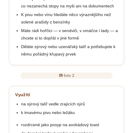
co nezanechá stopy na myši ani na dokumentech
K pivu nebo vínu hledáte něco výraznějšího než
solené arašídy z benzínky
Máte rádi hořčici — v sendviči, v omáčce i tady — a
chcete si to dopřát v jiné formě
Děláte sýrový nebo uzenářský talíř a potřebujete k
němu pořádný křupavý prvek
📷 foto 2
Využití
na sýrový talíř vedle zrajících sýrů
k tmavému pivu nebo ležáku
rozdrcené jako posyp na avokádový toast