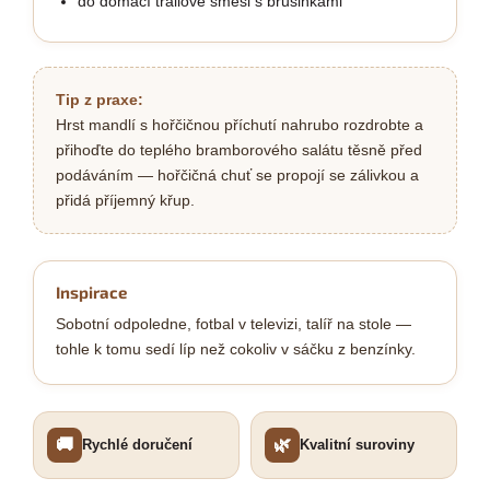
do domácí trailové směsi s brusinkami
Tip z praxe:
Hrst mandlí s hořčičnou příchutí nahrubo rozdrobte a
přihoďte do teplého bramborového salátu těsně před
podáváním — hořčičná chuť se propojí se zálivkou a
přidá příjemný křup.
Inspirace
Sobotní odpoledne, fotbal v televizi, talíř na stole —
tohle k tomu sedí líp než cokoliv v sáčku z benzínky.
🚚
🌿
Rychlé doručení
Kvalitní suroviny