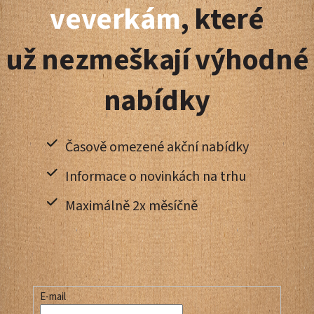
a
veverkám
, které
t
už nezmeškají výhodné
í
nabídky
Časově omezené akční nabídky
Informace o novinkách na trhu
Maximálně 2x měsíčně
E-mail