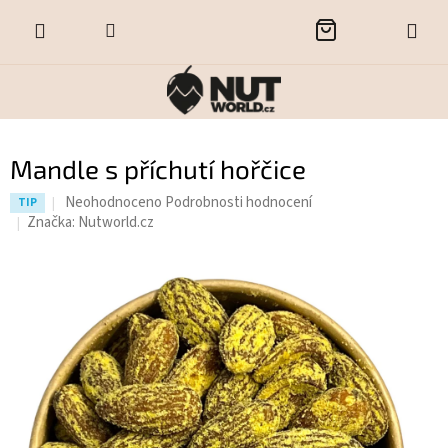
Přejít
NÁKUPNÍ
na
obsah
KOŠÍK
Mandle s příchutí hořčice
Průměrné
Neohodnoceno
Podrobnosti hodnocení
TIP
hodnocení
Značka:
Nutworld.cz
produktu
je
0,0
z
5
hvězdiček.