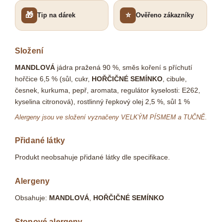
🎁
⭐
Tip na dárek
Ověřeno zákazníky
Složení
MANDLOVÁ
jádra pražená 90 %, směs koření s příchutí
hořčice 6,5 % (sůl, cukr,
HOŘČIČNÉ SEMÍNKO
, cibule,
česnek, kurkuma, pepř, aromata, regulátor kyselosti: E262,
kyselina citronová), rostlinný řepkový olej 2,5 %, sůl 1 %
Alergeny jsou ve složení vyznačeny VELKÝM PÍSMEM a TUČNĚ.
Přidané látky
Produkt neobsahuje přidané látky dle specifikace.
Alergeny
Obsahuje:
MANDLOVÁ
,
HOŘČIČNÉ SEMÍNKO
Stopové alergeny