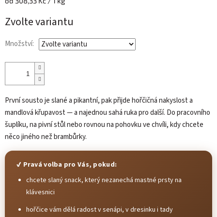
Měrná
od 308,33 Kč / 1 kg
cena:
Zvolte variantu
Množství:
První sousto je slané a pikantní, pak přijde hořčičná nakyslost a
mandlová křupavost — a najednou sahá ruka pro další. Do pracovního
šuplíku, na pivní stůl nebo rovnou na pohovku ve chvíli, kdy chcete
něco jiného než brambůrky.
✔ Pravá volba pro Vás, pokud:
chcete slaný snack, který nezanechá mastné prsty na
klávesnici
hořčice vám dělá radost v senápi, v dresinku i tady