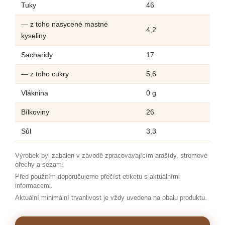
Tuky
46
— z toho nasycené mastné
4,2
kyseliny
Sacharidy
17
— z toho cukry
5,6
Vláknina
0 g
Bílkoviny
26
Sůl
3,3
Výrobek byl zabalen v závodě zpracovávajícím arašídy, stromové
ořechy a sezam.
Před použitím doporučujeme přečíst etiketu s aktuálními
informacemi.
Aktuální minimální trvanlivost je vždy uvedena na obalu produktu.