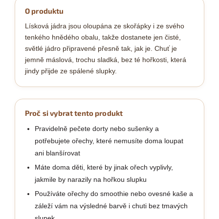
O produktu
Lísková jádra jsou oloupána ze skořápky i ze svého
tenkého hnědého obalu, takže dostanete jen čisté,
světlé jádro připravené přesně tak, jak je. Chuť je
jemně máslová, trochu sladká, bez té hořkosti, která
jindy přijde ze spálené slupky.
Proč si vybrat tento produkt
Pravidelně pečete dorty nebo sušenky a
potřebujete ořechy, které nemusíte doma loupat
ani blanšírovat
Máte doma děti, které by jinak ořech vyplivly,
jakmile by narazily na hořkou slupku
Používáte ořechy do smoothie nebo ovesné kaše a
záleží vám na výsledné barvě i chuti bez tmavých
slupek