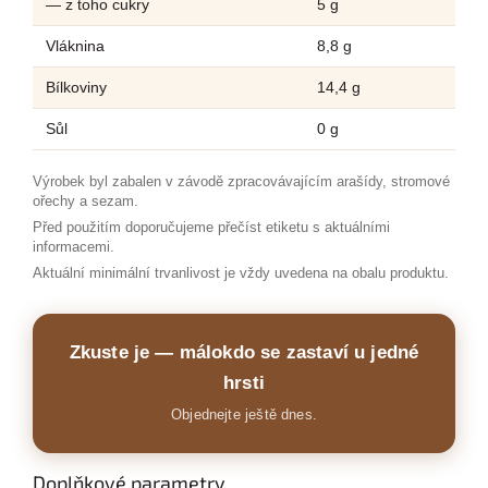
— z toho cukry
5 g
Vláknina
8,8 g
Bílkoviny
14,4 g
Sůl
0 g
Výrobek byl zabalen v závodě zpracovávajícím arašídy, stromové
ořechy a sezam.
Před použitím doporučujeme přečíst etiketu s aktuálními
informacemi.
Aktuální minimální trvanlivost je vždy uvedena na obalu produktu.
Zkuste je — málokdo se zastaví u jedné
hrsti
Objednejte ještě dnes.
Doplňkové parametry