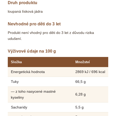
Druh produktu
loupaná lísková jádra
Nevhodné pro děti do 3 let
Produkt není vhodný pro děti do 3 let z důvodu rizika
udušení.
Výživové údaje na 100 g
Složka
Množství
Energetická hodnota
2869 kJ / 696 kcal
Tuky
66,5 g
— z toho nasycené mastné
6,28 g
kyseliny
Sacharidy
5,5 g