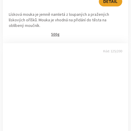
DETAIL
Lísková mouka je jemně namletá z loupaných a pražených
lískových oříšků. Mouka je vhodná na přidání do těsta na
oblíbený moučník.
500g
Kód:
125/200