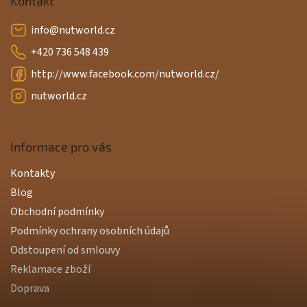
Kontakt
info
@
nutworld.cz
+420 736 548 439
http://www.facebook.com/nutworld.cz/
nutworld.cz
Informace pro vás
Kontakty
Blog
Obchodní podmínky
Podmínky ochrany osobních údajů
Odstoupení od smlouvy
Reklamace zboží
Doprava