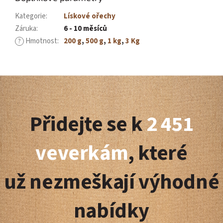
Kategorie
:
Lískové ořechy
Záruka
:
6 - 10 měsíců
Hmotnost
:
200 g
,
500 g
,
1 kg
,
3 Kg
?
Z
á
Přidejte se k
2 451
p
a
veverkám
, které
t
už nezmeškají výhodné
í
nabídky