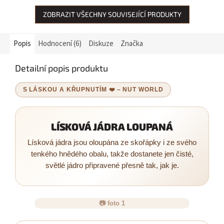
ZOBRAZIT VŠECHNY SOUVISEJÍCÍ PRODUKTY
Popis
Hodnocení (6)
Diskuze
Značka
Detailní popis produktu
S LÁSKOU A KŘUPNUTÍM ❤️ – NUT WORLD
LÍSKOVÁ JÁDRA LOUPANÁ
Lísková jádra jsou oloupána ze skořápky i ze svého
tenkého hnědého obalu, takže dostanete jen čisté,
světlé jádro připravené přesně tak, jak je.
📷 foto 1