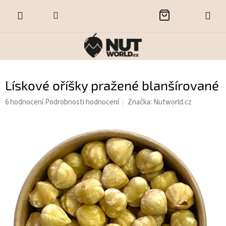
Přejít
NÁKUPNÍ
na
obsah
KOŠÍK
Lískové oříšky pražené blanšírované
Průměrné
6 hodnocení
Podrobnosti hodnocení
Značka:
Nutworld.cz
hodnocení
produktu
je
4,5
z
5
hvězdiček.