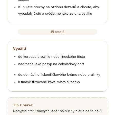
Kupujete ořechy na ozdobu dezertů a chcete, aby
vypadaly čistě a světle, ne jako ze dna pytlíku
📷 foto 2
Využití
do korpusu brownie nebo lineckého těsta
nadrceně jako posyp na čokoládový dort
do domácího lískooříškového krému nebo pralinky
k tmavé filtrované kávě místo sušenky
Tip z praxe:
Nasypte hrst lískových jader na suchý plát a dejte na 8