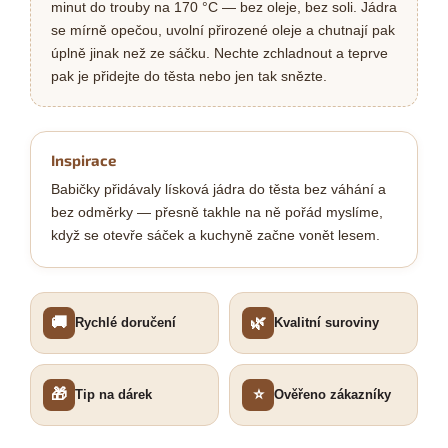
minut do trouby na 170 °C — bez oleje, bez soli. Jádra
se mírně opečou, uvolní přirozené oleje a chutnají pak
úplně jinak než ze sáčku. Nechte zchladnout a teprve
pak je přidejte do těsta nebo jen tak snězte.
Inspirace
Babičky přidávaly lísková jádra do těsta bez váhání a
bez odměrky — přesně takhle na ně pořád myslíme,
když se otevře sáček a kuchyně začne vonět lesem.
🚚
🌿
Rychlé doručení
Kvalitní suroviny
🎁
⭐
Tip na dárek
Ověřeno zákazníky