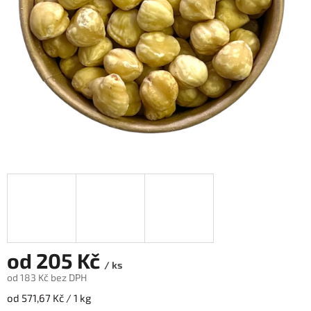
od
205 Kč
/ ks
od
183 Kč
bez DPH
Měrná
od 571,67 Kč / 1 kg