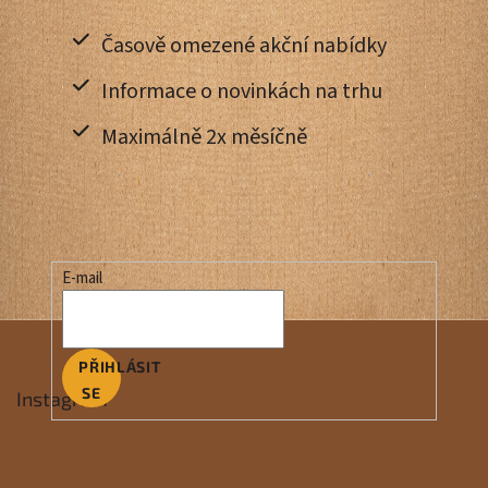
Časově omezené akční nabídky
Informace o novinkách na trhu
Maximálně 2x měsíčně
E-mail
PŘIHLÁSIT
SE
Instagram