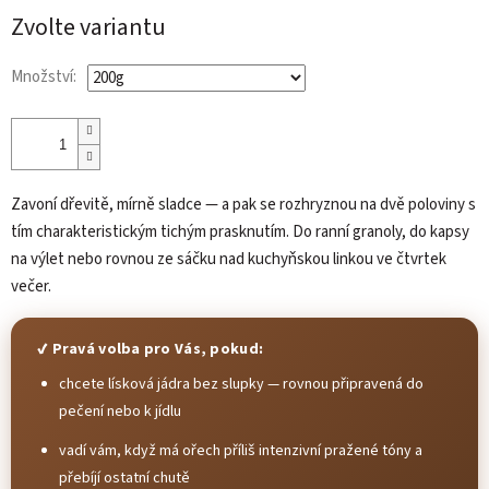
cena:
Zvolte variantu
Množství:
Zavoní dřevitě, mírně sladce — a pak se rozhryznou na dvě poloviny s
tím charakteristickým tichým prasknutím. Do ranní granoly, do kapsy
na výlet nebo rovnou ze sáčku nad kuchyňskou linkou ve čtvrtek
večer.
✔ Pravá volba pro Vás, pokud:
chcete lísková jádra bez slupky — rovnou připravená do
pečení nebo k jídlu
vadí vám, když má ořech příliš intenzivní pražené tóny a
přebíjí ostatní chutě