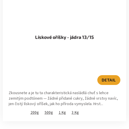
Lískové oříšky - jádra 13/15
DETAIL
Zkousnete a je tu ta charakteristická nasládlá chuť s lehce
zemitým podtónem — žádné přidané cukry, žádné vrstvy navíc,
jen čistý lískový oříšek, jak ho příroda vymyslela. Hrst...
200g
500g
1 Kg
3 Kg