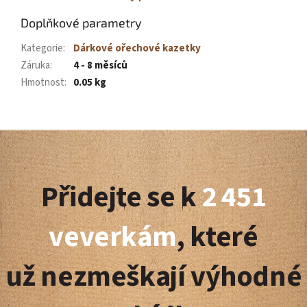
Doplňkové parametry
Kategorie
:
Dárkové ořechové kazetky
Záruka
:
4 - 8 měsíců
Hmotnost
:
0.05 kg
Z
á
Přidejte se k
2 451
p
a
veverkám
, které
t
už nezmeškají výhodné
í