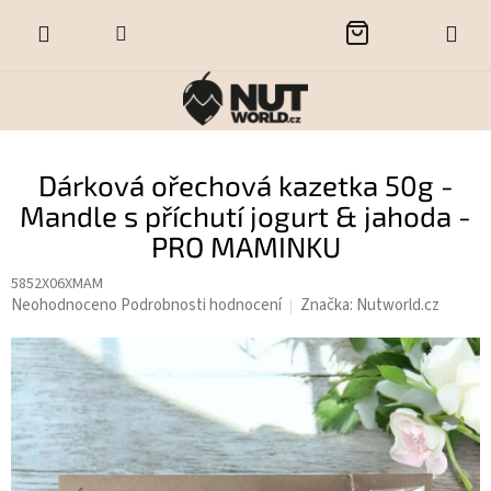
Přejít
NÁKUPNÍ
na
obsah
KOŠÍK
Dárková ořechová kazetka 50g -
Mandle s příchutí jogurt & jahoda -
PRO MAMINKU
5852X06XMAM
Průměrné
Neohodnoceno
Podrobnosti hodnocení
Značka:
Nutworld.cz
hodnocení
produktu
je
0,0
z
5
hvězdiček.