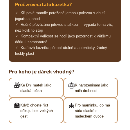
Proč zrovna tato kazetka?
✓ Křupavé mandle potažené jemnou polevou s chutí
jogurtu a jahod
✓ Ručně převázáno jutovou stužkou — vypadá to na víc,
než kolik to stojí
✓ Kompaktní velikost se hodí jako pozornost k většímu
dárku i samostatně
✓ Kraftová kazetka působí útulně a autenticky, žádný
lesklý plast
Pro koho je dárek vhodný?
🎁
🎂
Ke Dni matek jako
K narozeninám jako
sladká tečka
milá drobnost
🏫
🎄
Když chcete říct
Pro maminku, co má
děkuju bez velkých
ráda sladké s
gest
nádechem ovoce