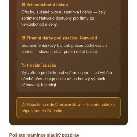
🛒 Velkoobchodní nákup
Ořechy, sušené ovoce, semínka i dárky — celý
sortiment Nutworld dostupný pro firmy za
velkoobchodní ceny.
🎁 Firemní dárky pod značkou Nutworld
Sestavíme dárkový balíček přesně podle vašich
potřeb — složení, obal, přání i ruční balení.
🏷️ Privátní značka
Vytvoříme produkty pod vaším logem — od výběru
ořechů přes design obalu až po hotový výrobek
připravený k prodeji.
📩 Napište na
info@nutworld.cz
— firemní nabídku
připravíme do 24 hodin.
Pošlete mamince sladký pozdrav