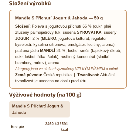
Složení výrobků
Mandle S Příchutí Jogurt & Jahoda — 50 g
Složení:
Poleva s jogurtovou příchutí 66 % (cukr, plně
ztužený palmojádrový tuk, sušená
SYROVÁTKA
, sušený
JOGURT
2 % (
MLÉKO
, jogurtová kultura), regulátor
kyselosti: kyselina citronová, emulgátor: lecitiny; aroma),
pražená jádra
MANDLÍ
31 %, lešticí směs (tapiokový škrob,
cukr, lešticí látka: šelak), rostlinný koncentrát (sladké
brambory, mrkev), aroma
Alergeny jsou ve složení vyznačeny VELKÝM PÍSMEM a tučně.
Země původu:
Česká republika |
Trvanlivost:
Aktuální
trvanlivost je uvedena na obalu produktu.
Výživové hodnoty (na 100 g)
Mandle S Příchutí Jogurt &
Jahoda
2460 kJ / 591
Energie
kcal