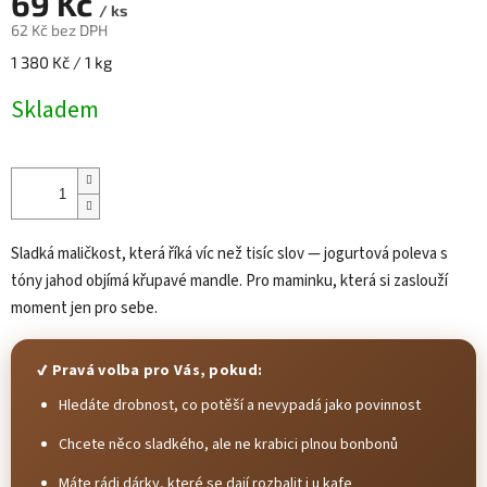
69 Kč
/ ks
62 Kč bez DPH
Měrná
1 380 Kč / 1 kg
cena:
Skladem
Sladká maličkost, která říká víc než tisíc slov — jogurtová poleva s
tóny jahod objímá křupavé mandle. Pro maminku, která si zaslouží
moment jen pro sebe.
✔ Pravá volba pro Vás, pokud:
Hledáte drobnost, co potěší a nevypadá jako povinnost
Chcete něco sladkého, ale ne krabici plnou bonbonů
Máte rádi dárky, které se dají rozbalit i u kafe