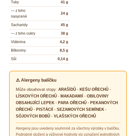
Tuky
41 g
— z toho
24 g
nasycené
Sacharidy
45 g
— z toho cukry
38 g
Vláknina
4,2 g
Bílkoviny
8,5 g
Sůl
0,14 g
⚠️ Alergeny balíčku
Může obsahovat stopy:
ARAŠÍDŮ · KEŠU OŘECHŮ ·
LÍSKOVÝCH OŘECHŮ · MAKADAMIÍ · OBILOVINY
OBSAHUJÍCÍ LEPEK · PARA OŘECHŮ · PEKANOVÝCH
OŘECHŮ · PISTÁCIÍ · SEZAMOVÝCH SEMÍNEK ·
SÓJOVÝCH BOBŮ · VLAŠSKÝCH OŘECHŮ
Alergeny jsou uvedeny souhrnně za všechny výrobky v balíčku.
Podrobné složení a výživové hodnoty viz označení jednotlivých