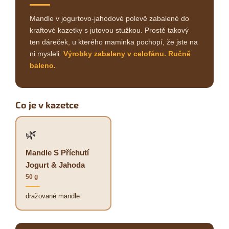
Mandle v jogurtovo-jahodové polevě zabalené do
kraftové kazetky s jutovou stužkou. Prostě takový
ten dáreček, u kterého maminka pochopí, že jste na
ni mysleli.
Výrobky zabaleny v celofánu. Ručně
baleno.
Co je v kazetce
🌿
Mandle S Příchutí
Jogurt & Jahoda
50 g
dražované mandle