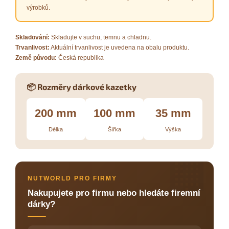
výrobků.
Skladování:
Skladujte v suchu, temnu a chladnu.
Trvanlivost:
Aktuální trvanlivost je uvedena na obalu produktu.
Země původu:
Česká republika
📦 Rozměry dárkové kazetky
200 mm
100 mm
35 mm
Délka
Šířka
Výška
🏢
NUTWORLD PRO FIRMY
Nakupujete pro firmu nebo hledáte firemní
dárky?