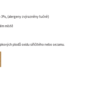
 3%, (alergeny zvýrazněny tučně)
hém místě
pkových plodů oxidu siřičitého nebo sezamu.