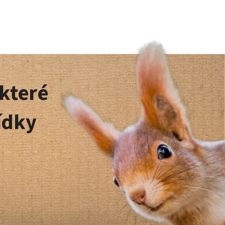
 které
ídky