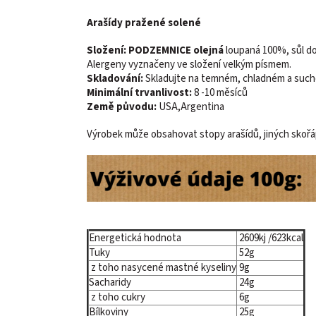
Arašídy pražené solené
Složení:
PODZEMNICE olejná
loupaná 100%, sůl do
Alergeny vyznačeny ve složení velkým písmem.
Skladování:
Skladujte na temném, chladném a suc
Minimální trvanlivost:
8 -10 měsíců
Země původu:
USA
,Argentina
Výrobek může obsahovat stopy arašídů, jiných skořá
Energetická hodnota
2609kj /623kcal
Tuky
52g
z toho nasycené mastné kyseliny
9g
Sacharidy
24g
z toho cukry
6g
Bílkoviny
25g