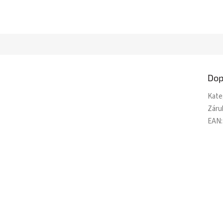
Dop
Kate
Záru
EAN
: