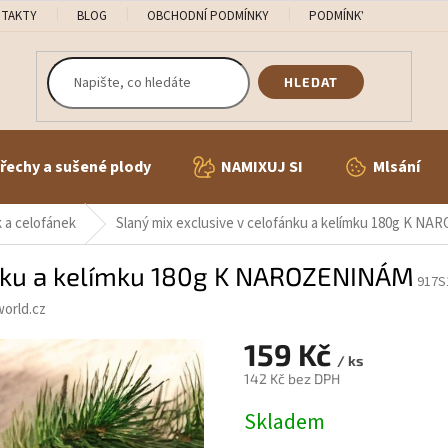
TAKTY
BLOG
OBCHODNÍ PODMÍNKY
PODMÍNKY OCHRANY OS
HLEDAT
řechy a sušené plody
NAMIXUJ SI
Mlsání
 a celofánek
Slaný mix exclusive v celofánku a kelímku 180g K N
ánku a kelímku 180g K NAROZENINÁM
917S
orld.cz
159 Kč
/ ks
142 Kč bez DPH
Měrná
Skladem
cena: