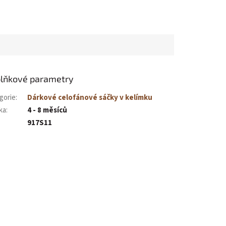
lňkové parametry
gorie
:
Dárkové celofánové sáčky v kelímku
ka
:
4 - 8 měsíců
917S11