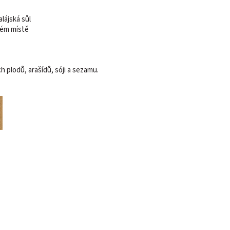
lájská sůl
hém místě
 plodů, arašídů, sóji a sezamu.