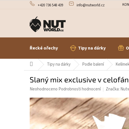
Přejít
KON
+420 736 548 439
info@nutworld.cz
na
obsah
Řecké ořechy
Tipy na dárky
O
Domů
Tipy na dárky
Podle balení
Kelímek
Slaný mix exclusive v celof
Průměrné
Neohodnoceno
Podrobnosti hodnocení
Značka:
Nutw
hodnocení
produktu
je
0,0
z
5