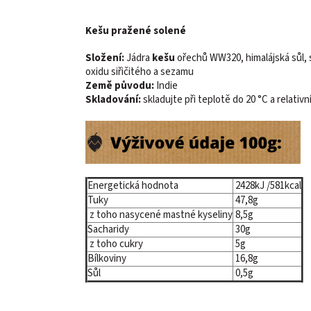
Kešu pražené solené
Složení:
Jádra
kešu
ořechů WW320, himalájská sůl, 
oxidu siřičitého a sezamu
Země původu:
Indie
S
kladování:
skladujte při teplotě do 20 °C a relativn
Energetická hodnota
2428kJ /581kcal
Tuky
47,8g
z toho nasycené mastné kyseliny
8,5g
Sacharidy
30g
z toho cukry
5g
Bílkoviny
16,8g
Sůl
0,5g