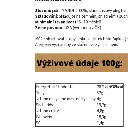
Složení:
jádra MANDLÍ 100%, slunečnicový olej, hima
Skladování:
Skladujte na temném, chladném a suc
Minimální trvanlivost:
6 - 10 měsíců
Země původu:
USA (vyrobeno v ČR)
Může obsahovat stopy lepku, ostatních skořápkových
Alergeny vyznačeny ve složení velkým písmem.
Energetická hodnota
2671kj /638kcal
Tuky
52g
z toho nasycené mastné kyseliny
4g
Sacharidy
19,2g
z toho cukry
4,8g
Bílkoviny
18,3g
Sůl
1,4g