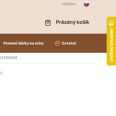
OBNÍCH ÚDAJŮ
ODSTOUPENÍ OD SMLOUVY
Přihlášení
REKLAMACE ZBOŽÍ
Prázdný košík
NÁKUPNÍ
KOŠÍK
Firemní dárky na míru
Ostatní
AROZENINÁM
11