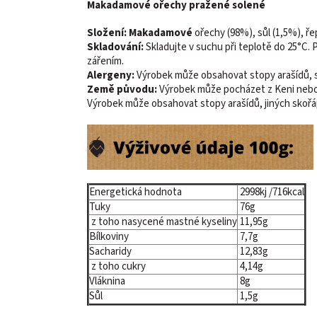
Makadamové ořechy pražené solené
Složení:
Makadamové
ořechy (98%), sůl (1,5%), ře
Skladování:
Skladujte v suchu při teplotě do 25°C.
zářením.
Alergeny:
Výrobek může obsahovat stopy arašídů, s
Země původu:
Výrobek může pocházet z Keni nebo z
Výrobek může obsahovat stopy arašídů, jiných skořá
Energetická hodnota
2998kj /716kcal
Tuky
76g
z toho nasycené mastné kyseliny
11,95g
Bílkoviny
7,7g
Sacharidy
12,83g
z toho cukry
4,14g
Vláknina
8g
Sůl
1,5g