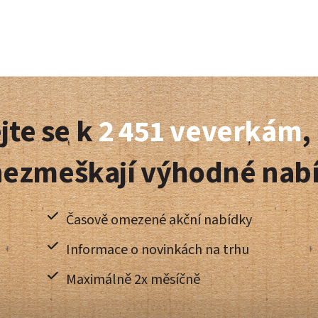
jte se k
2 451 veverkám
,
nezmeškají výhodné nab
Časově omezené akční nabídky
Informace o novinkách na trhu
Maximálně 2x měsíčně