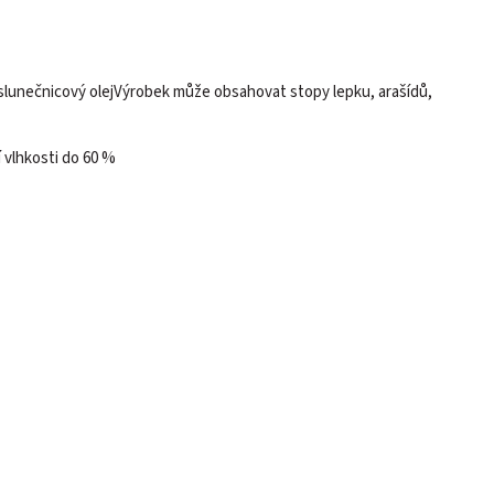
slunečnicový olejVýrobek může obsahovat stopy lepku, arašídů,
í vlhkosti do 60 %