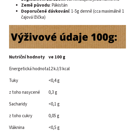
Země
původu
: Pákistán
Doporučené
dávkování
: 1-5g denně (cca maximálně 1
čajová lžička)
Nutriční hodnoty
ve 100 g
Energetická hodnota
12 kJ/3 kcal
Tuky
<0,4 g
z toho nasycené
0,3 g
Sacharidy
<0,1 g
z toho cukry
0,05 g
Vláknina
<0,5 g