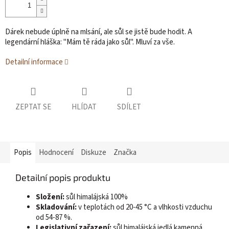
Dárek nebude úplně na mlsání, ale sůl se jistě bude hodit. A
legendární hláška: "Mám tě ráda jako sůl". Mluví za vše.
Detailní informace
ZEPTAT SE
HLÍDAT
SDÍLET
Popis
Hodnocení
Diskuze
Značka
Detailní popis produktu
Složení:
sůl himalájská 100%
Skladování:
v teplotách od 20-45 °C a vlhkosti vzduchu
od 54-87 %.
Legislativní zařazení:
sůl himalájská jedlá kamenná