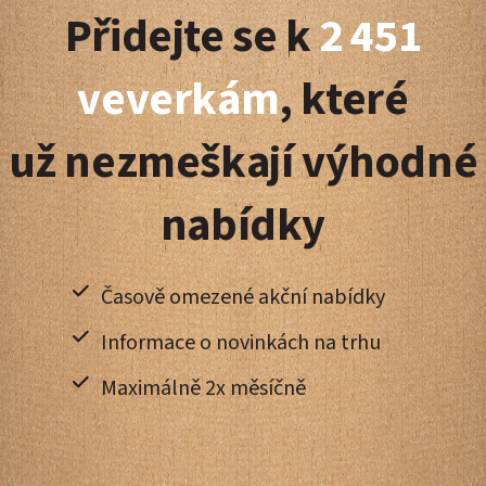
Přidejte se k
2 451
p
a
veverkám
, které
t
už nezmeškají výhodné
í
nabídky
Časově omezené akční nabídky
Informace o novinkách na trhu
Maximálně 2x měsíčně