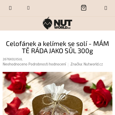
Přejít
NÁKUPNÍ
na
obsah
KOŠÍK
Celofánek a kelímek se solí - MÁM
TĚ RÁDA JAKO SŮL 300g
2676X01XSUL
Průměrné
Neohodnoceno
Podrobnosti hodnocení
Značka:
Nutworld.cz
hodnocení
produktu
je
0,0
z
5
hvězdiček.