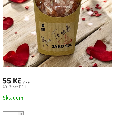
55 Kč
/ ks
49 Kč bez DPH
Měrná
Skladem
cena: