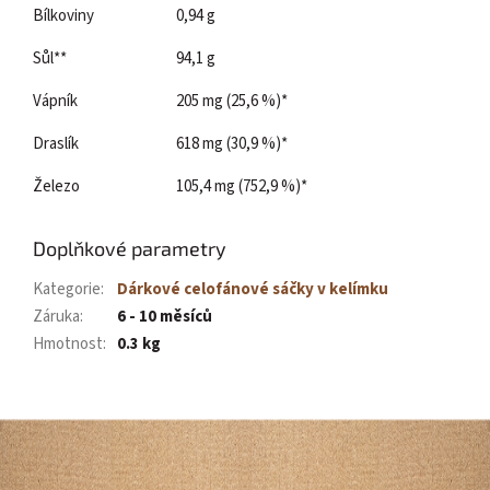
Bílkoviny
0,94 g
Sůl**
94,1 g
Vápník
205 mg (25,6 %)*
Draslík
618 mg (30,9 %)*
Železo
105,4 mg (752,9 %)*
Doplňkové parametry
Kategorie
:
Dárkové celofánové sáčky v kelímku
Záruka
:
6 - 10 měsíců
Hmotnost
:
0.3 kg
Z
á