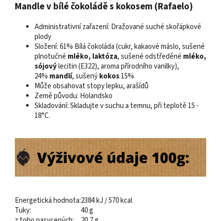
Mandle v bílé čokoládě s kokosem (Rafaelo)
Administrativní zařazení: Dražované suché skořápkové
plody
Složení: 61% Bílá čokoláda (cukr, kakaové máslo, sušené
plnotučné
mléko, laktóza
, sušené odstředěné
mléko,
sójový
lecitin (E322), aroma přírodního vanilky),
24%
mandlí
, sušený
kokos
15%
Může obsahovat stopy lepku, arašídů
Země původu: Holandsko
Skladování: Skladujte v suchu a temnu, při teplotě 15 -
18°C.
Energetická hodnota:
2384 kJ / 570 kcal
Tuky:
40 g
z toho nasycených:
20,7 g