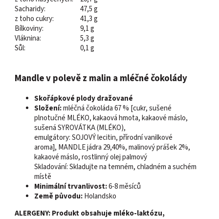
Sacharidy:
47,5 g
z toho cukry:
41,3 g
Bílkoviny:
9,1 g
Vláknina:
5,3 g
Sůl:
0,1 g
Mandle v polevě z malin a mléčné čokolády
Skořápkové plody dražované
Složení:
mléčná čokoláda 67 % [cukr, sušené
plnotučné MLÉKO, kakaová hmota, kakaové máslo,
sušená SYROVÁTKA (MLÉKO),
emulgátory: SOJOVÝ lecitin, přírodní vanilkové
aroma], MANDLE jádra 29,40%, malinový prášek 2%,
kakaové máslo, rostlinný olej palmový
Skladování: Skladujte na temném, chladném a suchém
místě
Minimální trvanlivost:
6-8 měsíců
Země původu:
Holandsko
ALERGENY: Produkt obsahuje mléko-laktózu,