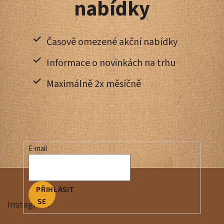
nabídky
Časově omezené akční nabídky
Informace o novinkách na trhu
Maximálně 2x měsíčně
E-mail
PŘIHLÁSIT
SE
Instagram