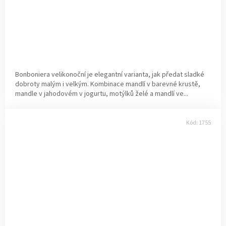
Bonboniera velikonoční je elegantní varianta, jak předat sladké
dobroty malým i velkým. Kombinace mandlí v barevné krustě,
mandle v jahodovém v jogurtu, motýlků želé a mandlí ve...
Kód:
1755