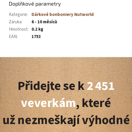
Doplňkové parametry
Kategorie
:
Dárkové bonboniery Nutworld
Záruka
:
6 - 10 měsíců
Hmotnost
:
0.2 kg
EAN
:
1753
Z
á
Přidejte se k
2 451
p
a
veverkám
, které
t
už nezmeškají výhodné
í