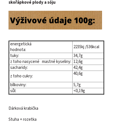
skořápkové plody a sóju
energetická
2235kj /536kcal
hodnota:
tuky:
34,7g
z toho nasycené mastné kyseliny:
12,6g
sacharidy:
42,4g
40,6g
z toho cukry:
bílkoviny:
5,7g
sůl:
<0,19g
Dárková krabička
Stuha + rozetka